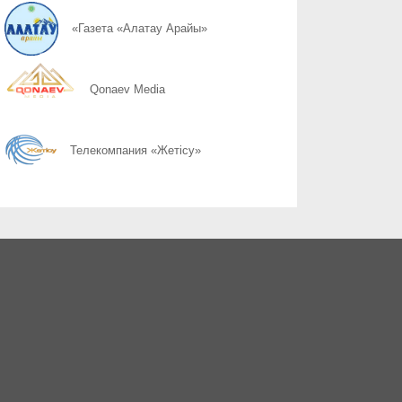
07.08
Слово ведет к знаниям
«Газета «Алатау Арайы»
07.08
Құрылтай сайлауы: өңірлерде саяси күнтәртібі қалай түзіледі?
Qonaev Media
07.08
Курултай-2026: партии вернулись в регионы после дебатов
Телекомпания «Жетісу»