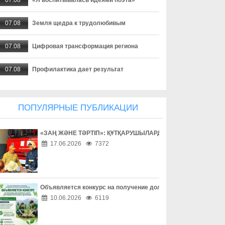
07.08
Земля щедра к трудолюбивым
07.08
Цифровая трансформация региона
07.08
Профилактика дает результат
07.08
Создаются необходимые условия
ПОПУЛЯРНЫЕ ПУБЛИКАЦИИ
07.08
Экотуризм с сельским колоритом
«ЗАҢ ЖӘНЕ ТӘРТІП»: ҚҰТҚАРУШЫЛАРДЫҢ ЕҢБЕГІМЕН ТАН
07.08
Урожайный сезон для местных аграриев
17.06.2026
7372
07.08
Акция добра и помощи
07.08
Драйвер развития экономики
Объявляется конкурс на получение долгосрочного гранта д
10.06.2026
6119
07.08
Цифровая медицина становится ближе