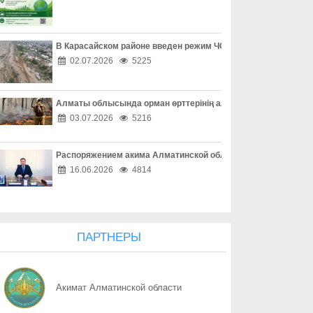
07.08
Защита детей требует совместных действий
07.08
Свыше 1900 ИИ-фильмов из более чем 90 стран поступило на Ast
В Карасайском районе введен режим ЧС местного масштаба
02.07.2026
5225
07.08
У граждан высокие ожидания от выборов в Курултай – опрос о
Алматы облысында орман өрттерінің алдын алу жұмыстары
07.08
ОТБАСЫ – ОТАН ҚОРҒАУШЫНЫҢ БЕРІК ТІРЕГІ
03.07.2026
5216
07.08
Еліміздің ертеңі – әрбір азаматтың таңдауында
Распоряжением акима Алматинской области Куаныш Бахыту
07.08
Более 100 объектов планируется построить в Алматинской обл
16.06.2026
4814
07.08
Юбилейная выставка клуба открыла свои двери
07.08
Безопасный атом начинается с науки: какую роль играют иссл
ПАРТНЕРЫ
07.08
Вот оно – счастье
Акимат Алматинской области
07.08
КАК ЛЕГКО НАЙТИ СВОЙ УЧАСТОК ДЛЯ ГОЛОСОВАНИЯ? ЗАП