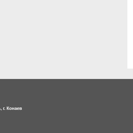
 г.
К
онаев