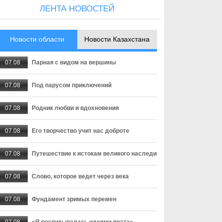
ЛЕНТА НОВОСТЕЙ
Новости области
Новости Казахстана
07.08
Парная с видом на вершины
07.08
Под парусом приключений
07.08
Родник любви и вдохновения
07.08
Его творчество учит нас доброте
07.08
Путешествие к истокам великого наследия
07.08
Слово, которое ведет через века
07.08
Фундамент зримых перемен
07.08
«Я воспитывалась идеями поэта»