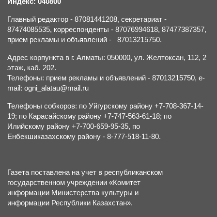
Индекс: 040800
Главный редактор - 87081441208, секретариат -
87474085535, корреспонденты - 87076994618, 87477387357,
прием рекламы и объявлений - 87013215750.
Адрес корпункта в г. Алматы: 050000, ул. Желтоксан, 112, 2
этаж, каб. 202.
Телефоны: прием рекламы и объявлений - 87013215750, e-
mail: ogni_alatau@mail.ru
Телефоны собкоров: по Уйгурскому району +7-708-367-14-
19; по Карасайскому району +7-747-563-61-18; по
Илийскому району +7-700-659-95-35, по
Енбекшиказахскому району - 8-777-518-11-80.
Газета поставлена на учет в республиканском
государственном учреждении «Комитет
информации Министерства культуры и
информации Республики Казахстан».