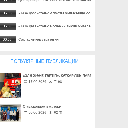
06.08
«Таза Қазақстан»: Алматы облысында 22 мыңнан астам тұрғ
06.08
«Таза Қазақстан»: Более 22 тысяч жителей Алматинской област
06.08
Согласие как стратегия
06.08
Поход без происшествий
ПОПУЛЯРНЫЕ ПУБЛИКАЦИИ
06.08
Работа без унижений
«ЗАҢ ЖӘНЕ ТӘРТІП»: ҚҰТҚАРУШЫЛАРДЫҢ ЕҢБЕГІМЕН ТАН
06.08
Безопасность начинается с ответственности
17.06.2026
7198
06.08
Бытовое насилие - не семейное дело
06.08
Инвестиции в здоровье
С уважением к матери
09.06.2026
6278
06.08
Борьба с наркоманией выходит на новый уровень