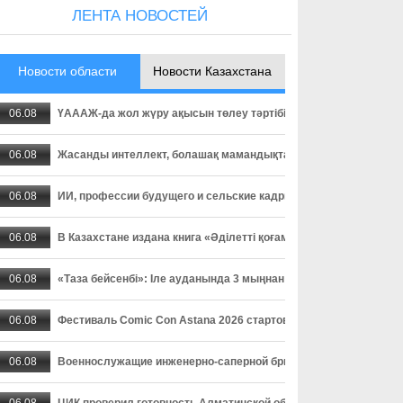
ЛЕНТА НОВОСТЕЙ
Новости области
Новости Казахстана
06.08
ҮАААЖ-да жол жүру ақысын төлеу тәртібі өзгерді: төлемді уа
06.08
Жасанды интеллект, болашақ мамандықтар және ауылдағы кад
06.08
ИИ, профессии будущего и сельские кадры - о чем спорили пар
06.08
В Казахстане издана книга «Әділетті қоғамға шыншыл сөз», в
06.08
«Таза бейсенбі»: Іле ауданында 3 мыңнан астам адам сенбілік
06.08
Фестиваль Comic Con Astana 2026 стартовал в столице
06.08
Военнослужащие инженерно-саперной бригады осваивают прак
06.08
ЦИК проверил готовность Алматинской области к выборам деп