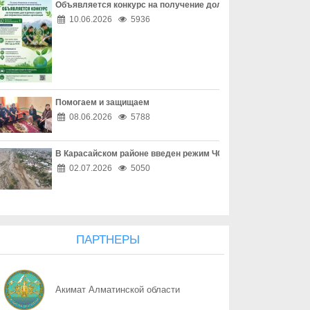
Объявляется конкурс на получение долгосрочного гранта д
06.08
Наркотическая зависимость разрушает здоровье
10.06.2026
5936
06.08
Собственник обязан соблюдать законодательство
06.08
Опасный обгон – риск для каждого
Помогаем и защищаем
06.08
Перекресток, где победила вежливость
08.06.2026
5788
06.08
Право собственности - основа доверия
В Карасайском районе введен режим ЧС местного масштаба
06.08
Собственность начинается с уважения
02.07.2026
5050
06.08
Трезвость - часть профессии
06.08
Дом, где праздник заканчивается бедой
ПАРТНЕРЫ
06.08
Поддельный начальник на связи
Акимат Алматинской области
06.08
Дроппер - не безобидный посредник