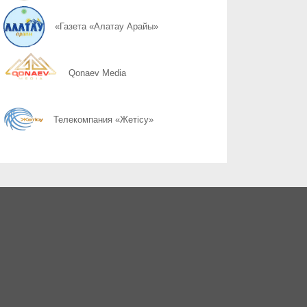
06.08
Қоршаған ортамыздың тазалығын сақтау – баршамыздың ортақ
«Газета «Алатау Арайы»
06.08
Казахстану нужен новый уровень контроля: что предлагают уч
Qonaev Media
06.08
Радиоэкологический мониторинг приграничных территорий Каза
Телекомпания «Жетісу»