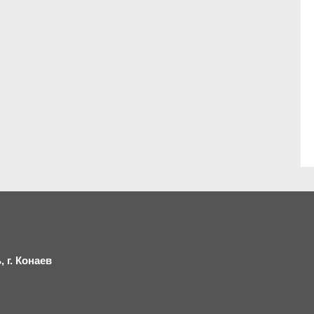
 г.
К
онаев