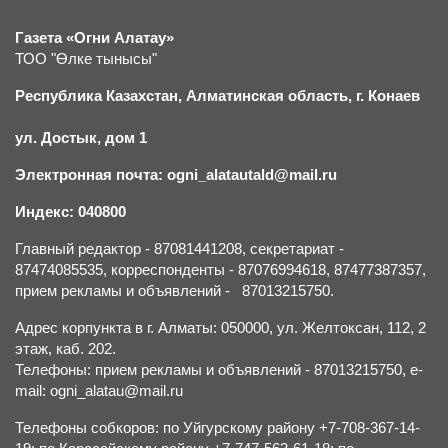
Газета «Огни Алатау»
ТОО "Өлке тынысы"
Республика Казахстан, Алматинская область, г.
К
онаев
ул. Достык, дом 1
Электронная почта: ogni_alatautald@mail.ru
Индекс: 040800
Главный редактор - 87081441208, секретариат -
87474085535, корреспонденты - 87076994618, 87477387357,
прием рекламы и объявлений - 87013215750.
Адрес корпункта в г. Алматы: 050000, ул. Желтоксан, 112, 2
этаж, каб. 202.
Телефоны: прием рекламы и объявлений - 87013215750, e-
mail: ogni_alatau@mail.ru
Телефоны собкоров: по Уйгурскому району +7-708-367-14-