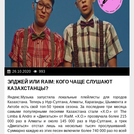
26.10.2020
993
Разное
ЭЛДЖЕЙ ИЛИ RAIM: КОГО ЧАЩЕ СЛУШАЮТ
КАЗАХСТАНЦЫ?
Яндекс.Музыка запустила локальные плейлисты для городов
Казахстана. Теперь у Нур-Султана, Алматы, Караганды, Шымкента и
Актобе есть свой топ-50 треков сезона. За последние три месяца
самыми популярными песнями Казахстана стали «X.O.» от The
Limba & Andro и «Двигаться» от RaiM. «X.O.» прозвучала более 215
000 раз в Алматы и около 145 000 раз в Нур-Султане, а трек
«Двигаться» отстал лишь на несколько тысяч прослушиваний.
Суммарно каждую из этих песен включили более 740 000 раз по всей