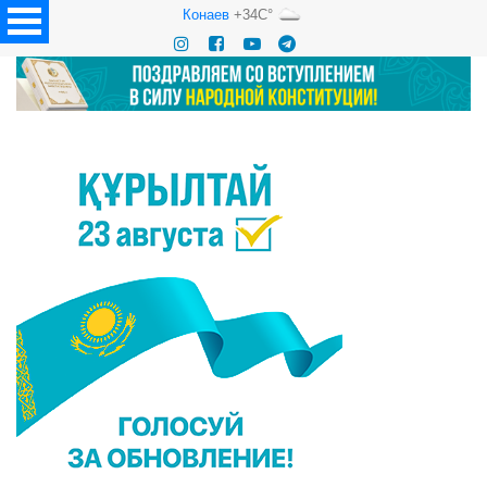
Конаев
+34C°