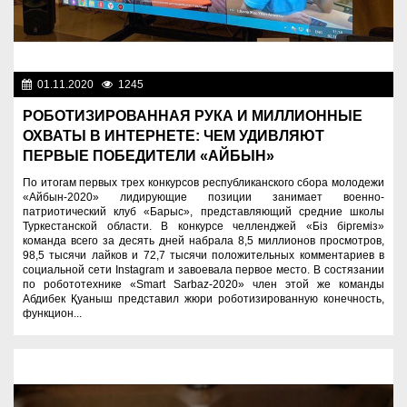
01.11.2020
1245
Разное
РОБОТИЗИРОВАННАЯ РУКА И МИЛЛИОННЫЕ
ОХВАТЫ В ИНТЕРНЕТЕ: ЧЕМ УДИВЛЯЮТ
ПЕРВЫЕ ПОБЕДИТЕЛИ «АЙБЫН»
По итогам первых трех конкурсов республиканского сбора молодежи
«Айбын-2020» лидирующие позиции занимает военно-
патриотический клуб «Барыс», представляющий средние школы
Туркестанской области. В конкурсе челленджей «Біз біргеміз»
команда всего за десять дней набрала 8,5 миллионов просмотров,
98,5 тысячи лайков и 72,7 тысячи положительных комментариев в
социальной сети Instagram и завоевала первое место. В состязании
по робототехнике «Smart Sarbaz-2020» член этой же команды
Абдибек Қуаныш представил жюри роботизированную конечность,
функцион...