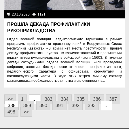
23.10.2020
1121
Разное
ПРОШЛА ДЕКАДА ПРОФИЛАКТИКИ
РУКОПРИКЛАДСТВА
Отдел военной полиции Талдыкорганского гарнизона в рамках
программы профилактики правонарушений в Вооруженных Силах
Республики Казахстан «В армии нет места преступности» провел
декаду профилактики неуставных взаимоотношений и превышения
власти путем рукоприкладства в войсковой части 15603. В течение
декады сотрудниками отдела военной полиции были проведены
собрания, занятия, беседы воспитательного, профилактического,
педагогического характера с офицерами, сержантами и
военнослужащими части. В ходе этих встреч личному составу
разъяснялась необходимость единства и сплоченности в...
<<
1
…
383
384
385
386
387
388
389
390
391
392
393
…
498
>>