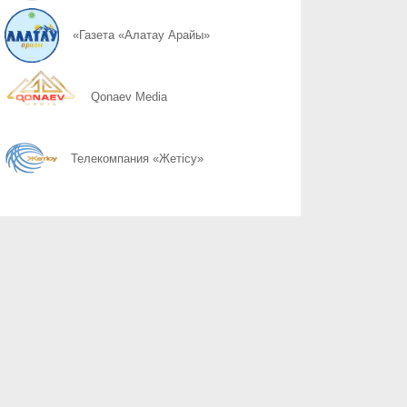
05.08
Безопасность – общая ответственность
«Газета «Алатау Арайы»
05.08
Ставка на переработку
Qonaev Media
05.08
Инвестиции с долгосрочным эффектом
Телекомпания «Жетісу»