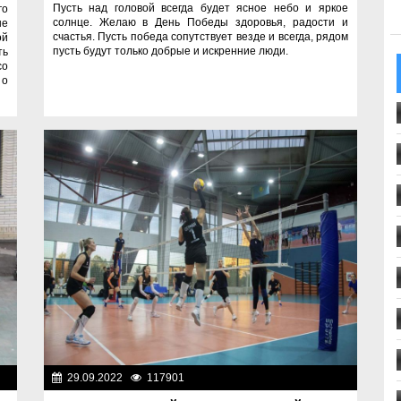
Пусть над головой всегда будет ясное небо и яркое
го
солнце. Желаю в День Победы здоровья, радости и
ые
счастья. Пусть победа сопутствует везде и всегда, рядом
ой
пусть будут только добрые и искренние люди.
ть
со
 о
жи
29.09.2022
117901
Фоторепортажи