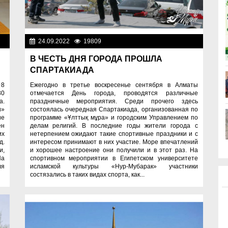
жи
24.09.2022
19809
Фоторепортажи
В ЧЕСТЬ ДНЯ ГОРОДА ПРОШЛА
СПАРТАКИАДА
№8
Ежегодно в третье воскресенье сентября в Алматы
30
отмечается День города, проводятся различные
а.
праздничные мероприятия. Среди прочего здесь
и»
состоялась очередная Спартакиада, организованная по
ие
программе «Ұлттық мұра» и городским Управлением по
ен
делам религий. В последние годы жители города с
их
нетерпением ожидают такие спортивные праздники и с
д.
интересом принимают в них участие. Море впечатлений
и,
и хорошее настроение они получили и в этот раз. На
На
спортивном мероприятии в Египетском университете
ля
исламской культуры «Нур-Мубарак» участники
состязались в таких видах спорта, как...