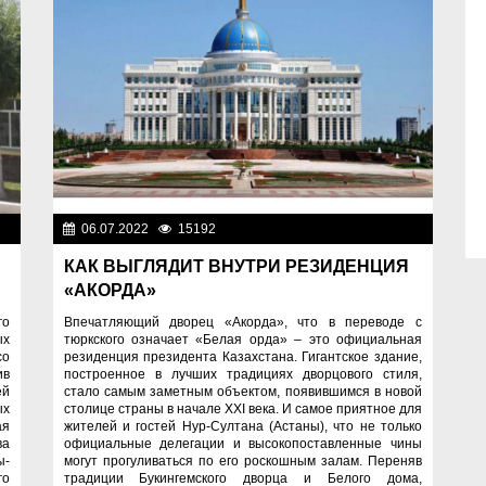
жи
06.07.2022
15192
Фоторепортажи
КАК ВЫГЛЯДИТ ВНУТРИ РЕЗИДЕНЦИЯ
«АКОРДА»
го
Впечатляющий дворец «Акорда», что в переводе с
ых
тюркского означает «Белая орда» – это официальная
со
резиденция президента Казахстана. Гигантское здание,
ив
построенное в лучших традициях дворцового стиля,
ей
стало самым заметным объектом, появившимся в новой
ых
столице страны в начале XXI века. И самое приятное для
ая
жителей и гостей Нур-Султана (Астаны), что не только
ва
официальные делегации и высокопоставленные чины
ы-
могут прогуливаться по его роскошным залам. Переняв
го
традиции Букингемского дворца и Белого дома,