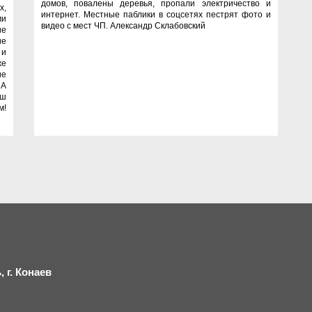
домов, повалены деревья, пропали электричество и
х,
интернет. Местные паблики в соцсетях пестрят фото и
ми
видео с мест ЧП. Александр Склабовский
ие
ие
 и
же
ие
 А
аш
м!
 г.
К
онаев