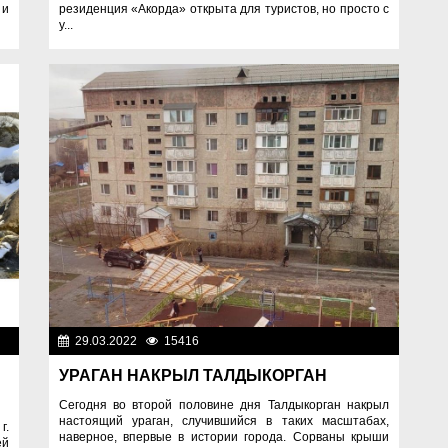
 и
резиденция «Акорда» открыта для туристов, но просто с
у...
жи
29.03.2022
15416
Фоторепортажи
УРАГАН НАКРЫЛ ТАЛДЫКОРГАН
Сегодня во второй половине дня Талдыкорган накрыл
настоящий ураган, случившийся в таких масштабах,
г.
наверное, впервые в истории города. Сорваны крыши
ей