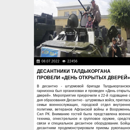
08.07.2022
22456
Фоторепорта
ДЕСАНТНИКИ ТАЛДЫКОРГАНА
ПРОВЕЛИ «ДЕНЬ ОТКРЫТЫХ ДВЕРЕЙ»
В десантно - штурмовой бригаде Талдыкорганско
гарнизона был организован и проведен «День открыт
дверей». Мероприятие приурочили к 22-й годовщине 
дня образования Десантно - штурмовых войск, приглас
семьи военнослужащих, городской отдел внутренн
политики, ветеранов Афганской войны и Вооруженн
Сил РК. Вниманию гостей была представлена военн
техника, огнестрельное и групповое оружие, средст
связи и специальное десантное оборудование. Бойц
десантники продемонстрировали приемы рукопашно