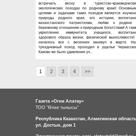
встречать весну в туристско-краеведчески
экологических походах по родному краю! Основны
целями и задачами таких походов является изучен
природы родного края, его истории; воспитан
казахстанского патриотизма, любви к родине
бережному отношению к природным богатствам! А так
укрепление иммунитета учащихся, воспитан
здорового образа жизни, физической выносливости!
началось все с весенних каникул в марте. Н
трехдневный поход проходил в ущелье Черкасско
Каково же было удивление уч...
1
2
3
4
>>
Газета «Огни Алатау»
ТОО "Өлке тынысы"
Республика Казахстан, Алматинская область,
ул. Достык, дом 1