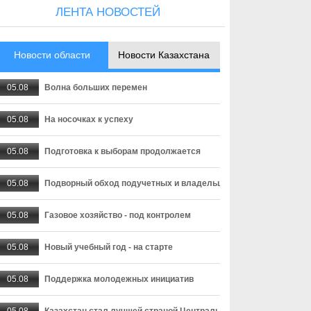
ЛЕНТА НОВОСТЕЙ
Новости области
Новости Казахстана
05.08
Волна больших перемен
05.08
На носочках к успеху
05.08
Подготовка к выборам продолжается
05.08
Подворный обход подучетных и владельцев оружия
05.08
Газовое хозяйство - под контролем
05.08
Новый учебный год - на старте
05.08
Поддержка молодежных инициатив
05.08
Казахстан стал лучшей страной Центральной Азии для переез