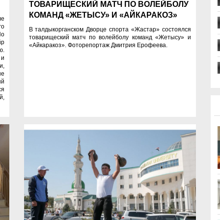
ТОВАРИЩЕСКИЙ МАТЧ ПО ВОЛЕЙБОЛУ
КОМАНД «ЖЕТЫСУ» И «АЙКАРАКОЗ»
ле
го
В талдыкорганском Дворце спорта «Жастар» состоялся
По
товарищеский матч по волейболу команд «Жетысу» и
йр
«Айкаракоз». Фоторепортаж Дмитрия Ерофеева.
ю.
 и
и,
ые
ый
ся
й,