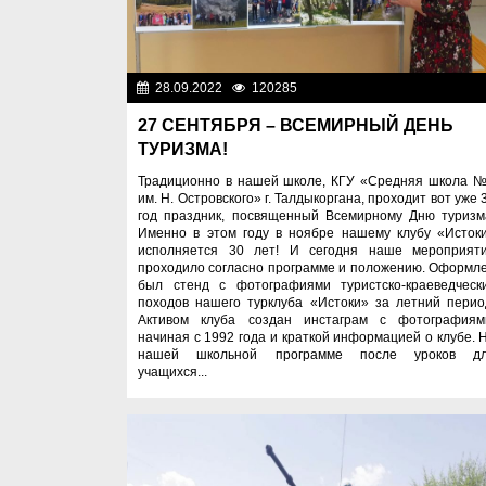
28.09.2022
120285
Фоторепорта
27 СЕНТЯБРЯ – ВСЕМИРНЫЙ ДЕНЬ
ТУРИЗМА!
Традиционно в нашей школе, КГУ «Средняя школа 
им. Н. Островского» г. Талдыкоргана, проходит вот уже 
год праздник, посвященный Всемирному Дню туризм
Именно в этом году в ноябре нашему клубу «Исток
исполняется 30 лет! И сегодня наше мероприят
проходило согласно программе и положению. Оформл
был стенд с фотографиями туристско-краеведческ
походов нашего турклуба «Истоки» за летний перио
Активом клуба создан инстаграм с фотографиям
начиная с 1992 года и краткой информацией о клубе. 
нашей школьной программе после уроков д
учащихся...