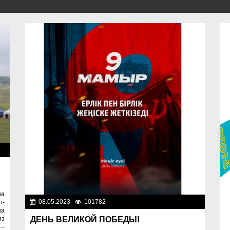
жи
на
08.05.2023
101782
Фоторепортажи
o-
на
из
ДЕНЬ ВЕЛИКОЙ ПОБЕДЫ!
 –