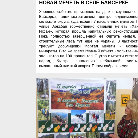
НОВАЯ МЕЧЕТЬ В СЕЛЕ БАЙСЕРКЕ
Хорошее событие произошло на днях в крупном се
Байсерке, административном центре одноименно
сельского округа, куда входят 7 населенных пунктов. 
улице Аркабая торжественно открыли мечеть «Ха
Ихсан», которая прошла капитальную реконструкци
Пока полностью завершенной ее считать нельзя,
строительные леса тут еще не убраны. В частност
требуют дооблицовки портал мечети и боков
минареты. В то же время главный объект - молитвенн
зал - готов на 100 процентов. С утра к мечети стекал
народ, быстро заполонив небольшой, чисты
выложенный плиткой дворик. Перед собравшимис...