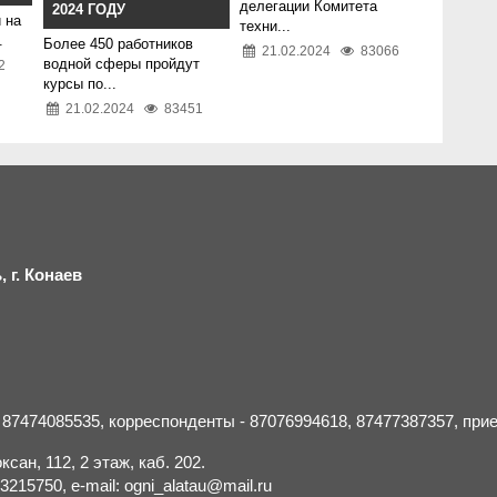
делегации Комитета
2024 ГОДУ
 на
техни...
.
Более 450 работников
21.02.2024
83066
водной сферы пройдут
2
курсы по...
21.02.2024
83451
 г.
К
онаев
- 87474085535, корреспонденты - 87076994618, 87477387357, пр
сан, 112, 2 этаж, каб. 202.
15750, e-mail: ogni_alatau@mail.ru