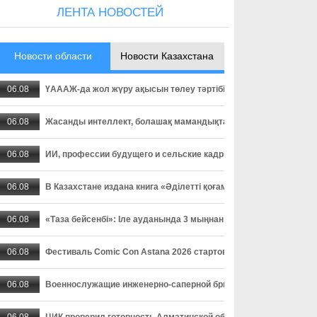
ЛЕНТА НОВОСТЕЙ
Новости области
Новости Казахстана
06.08
ҮАААЖ-да жол жүру ақысын төлеу тәртібі өзгерді: төлемді уа
06.08
Жасанды интеллект, болашақ мамандықтар және ауылдағы кад
06.08
ИИ, профессии будущего и сельские кадры - о чем спорили пар
06.08
В Казахстане издана книга «Әділетті қоғамға шыншыл сөз», в
06.08
«Таза бейсенбі»: Іле ауданында 3 мыңнан астам адам сенбілік
06.08
Фестиваль Comic Con Astana 2026 стартовал в столице
06.08
Военнослужащие инженерно-саперной бригады осваивают прак
06.08
ЦИК проверил готовность Алматинской области к выборам деп