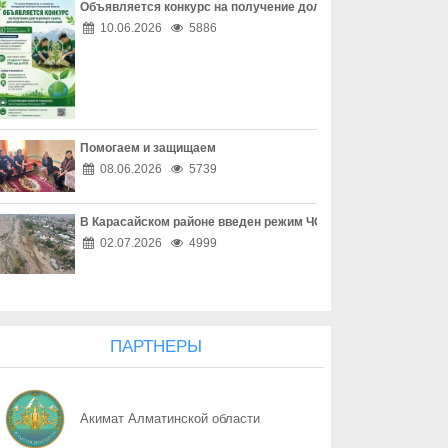
Объявляется конкурс на получение долгосрочного гранта д
06.08
Наркотическая зависимость разрушает здоровье
10.06.2026
5886
06.08
Собственник обязан соблюдать законодательство
06.08
Опасный обгон – риск для каждого
Помогаем и защищаем
06.08
Перекресток, где победила вежливость
08.06.2026
5739
06.08
Право собственности - основа доверия
В Карасайском районе введен режим ЧС местного масштаба
06.08
Собственность начинается с уважения
02.07.2026
4999
06.08
Трезвость - часть профессии
06.08
Дом, где праздник заканчивается бедой
ПАРТНЕРЫ
06.08
Поддельный начальник на связи
Акимат Алматинской области
06.08
Дроппер - не безобидный посредник