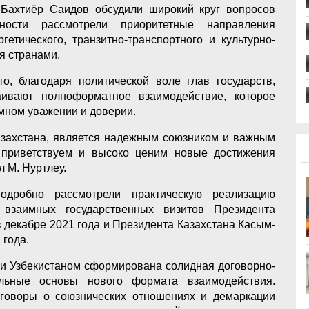
Бахтиёр Саидов обсудили широкий круг вопросов
тности рассмотрели приоритетные направления
ргетического, транзитно-транспортного и культурно-
я странами.
о, благодаря политической воле глав государств,
аивают полноформатное взаимодействие, которое
имном уважении и доверии.
Казахстана, является надежным союзником и важным
 приветствуем и высоко ценим новые достижения
л М. Нуртлеу.
одробно рассмотрели практическую реализацию
 взаимных государственных визитов Президента
 декабре 2021 года и Президента Казахстана Касым-
 года.
 и Узбекистаном сформирована солидная договорно-
альные основы нового формата взаимодействия.
говоры о союзнических отношениях и демаркации