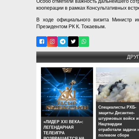
Особо отметили важность дальнейшего сот
кооперации в рамках Консультативных встре
В ходе официального визита Министр и
Президентом РК К. Токаевым.
ДРУ
Специалисты РХБ-
защиты Десантно-
штурмовых войск и
«ЛИДЕР XXI ВЕКА»:
Нацгвардии
ЛЕГЕНДАРНАЯ
отработали задачи 
ТЕЛЕИГРА
полевом сборе
ВОЗВРАЩАЕТСЯ НА