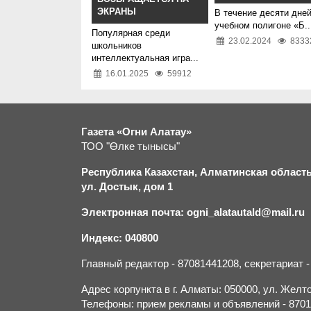
ЭКРАНЫ
В течение десяти дней
учебном полигоне «Б..
Популярная среди
23.02.2024
8333
школьников
интеллектуальная игра...
16.01.2025
59912
Газета «Огни Алатау»
ТОО "Өлке тынысы"
Республика Казахстан, Алматинская область,
ул. Достык, дом 1
Электронная почта: ogni_alatautald@mail.ru
Индекс: 040800
Главный редактор - 87081441208, секретариат 
Адрес корпункта в г. Алматы: 050000, ул. Желток
Телефоны: прием рекламы и объявлений - 870132