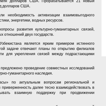
 млн долларов США. Прорабатывается 21 новый
рд долларов США.
ли необходимость активизации взаимовыгодного
стики, энергетики, водных ресурсов.
просы развития культурно-гуманитарных связей,
х отношений двух государств.
Узбекистана является ярким примером истинного
той задаче отвечают планы по открытию филиалов
сти для укрепления связей между подрастающими
 предложено проведение совместных исследований
урно-гуманитарного наследия.
асы» по актуальным вопросам региональной и
и приверженность далее тесно взаимодействовать в
азывать взаимную поддержку при продвижении
.