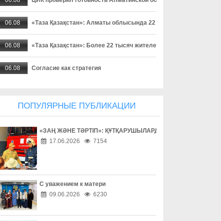
06.08
«Таза Қазақстан»: Алматы облысында 22 мыңнан астам тұрғ
06.08
«Таза Қазақстан»: Более 22 тысяч жителей Алматинской област
06.08
Согласие как стратегия
06.08
Поход без происшествий
ПОПУЛЯРНЫЕ ПУБЛИКАЦИИ
06.08
Работа без унижений
«ЗАҢ ЖӘНЕ ТӘРТІП»: ҚҰТҚАРУШЫЛАРДЫҢ ЕҢБЕГІМЕН ТАН
06.08
Безопасность начинается с ответственности
17.06.2026
7154
06.08
Бытовое насилие - не семейное дело
06.08
Инвестиции в здоровье
С уважением к матери
09.06.2026
6230
06.08
Борьба с наркоманией выходит на новый уровень