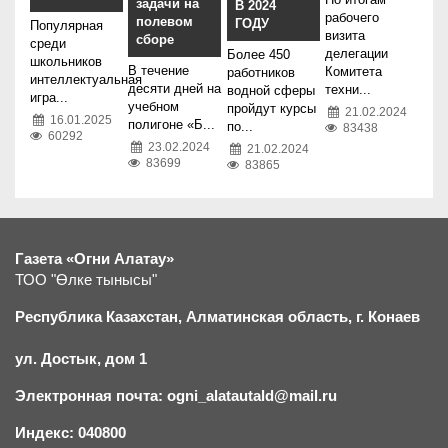
задачи на
В 2024
рабочего
полевом
ГОДУ
Популярная
визита
сборе
среди
делегации
Более 450
школьников
В течение
Комитета
работников
интеллектуальная
десяти дней на
техни...
водной сферы
игра...
учебном
пройдут курсы
21.02.2024
16.01.2025
полигоне «Б...
по...
83438
60292
23.02.2024
21.02.2024
83699
83865
Газета «Огни Алатау»
ТОО "Өлке тынысы"
Республика Казахстан, Алматинская область, г.
К
онаев
ул. Достык, дом 1
Электронная почта: ogni_alatautald@mail.ru
Индекс: 040800