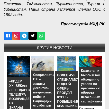
Пакистан, Таджикистан, Туркменистан, Турция и
Узбекистан. Наша страна является членом ОЭС с
1992 года.
Пресс-служба МИД РК.
ДРУГИЕ НОВОСТИ
Казахстан и
Специалисты
Кыргызстан
БОЛЕЕ 450
РХБ-
объединяют
СПЕЦИАЛИСТОВ
«ЛИДЕР
защиты
усилия по
ВОДНОЙ
XXI ВЕКА»:
Десантно-
пресечению
СФЕРЫ
ЛЕГЕНДАРНАЯ
штурмовых
оборота
ПРОЙДУТ
ТЕЛЕИГРА
войск и
незаконных
КУРСЫ
ВОЗВРАЩАЕТСЯ
Нацгвардии
сертификатов
ПОВЫШЕНИЯ
НА
отработали
КВАЛИФИКАЦИИ
ЭКРАНЫ
По итогам