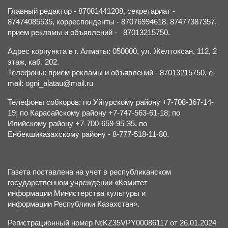
Главный редактор - 87081441208, секретариат -
87474085535, корреспонденты - 87076994618, 87477387357,
прием рекламы и объявлений - 87013215750.
Адрес корпункта в г. Алматы: 050000, ул. Желтоксан, 112, 2
этаж, каб. 202.
Телефоны: прием рекламы и объявлений - 87013215750, e-
mail: ogni_alatau@mail.ru
Телефоны собкоров: по Уйгурскому району +7-708-367-14-
19; по Карасайскому району +7-747-563-61-18; по
Илийскому району +7-700-659-95-35, по
Енбекшиказахскому району - 8-777-518-11-80.
Газета поставлена на учет в республиканском
государственном учреждении «Комитет
информации Министерства культуры и
информации Республики Казахстан».
Регистрационный номер №KZ35VPY00086117 от 26.01.2024