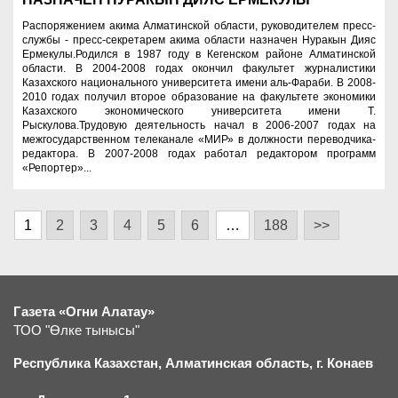
Распоряжением акима Алматинской области, руководителем пресс-
службы - пресс-секретарем акима области назначен Нуракын Дияс
Ермекулы.Родился в 1987 году в Кегенском районе Алматинской
области. В 2004-2008 годах окончил факультет журналистики
Казахского национального университета имени аль-Фараби. В 2008-
2010 годах получил второе образование на факультете экономики
Казахского экономического университета имени Т.
Рыскулова.Трудовую деятельность начал в 2006-2007 годах на
межгосударственном телеканале «МИР» в должности переводчика-
редактора. В 2007-2008 годах работал редактором программ
«Репортер»...
1
2
3
4
5
6
…
188
>>
Газета «Огни Алатау»
ТОО "Өлке тынысы"
Республика Казахстан, Алматинская область, г.
К
онаев