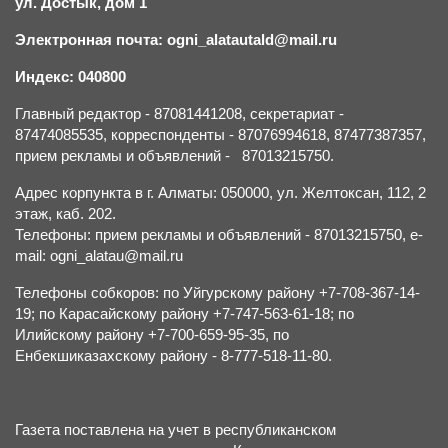
ул. Достык, дом 1
Электронная почта: ogni_alatautald@mail.ru
Индекс: 040800
Главный редактор - 87081441208, секретариат -
87474085535, корреспонденты - 87076994618, 87477387357,
прием рекламы и объявлений - 87013215750.
Адрес корпункта в г. Алматы: 050000, ул. Желтоксан, 112, 2
этаж, каб. 202.
Телефоны: прием рекламы и объявлений - 87013215750, e-
mail: ogni_alatau@mail.ru
Телефоны собкоров: по Уйгурскому району +7-708-367-14-
19; по Карасайскому району +7-747-563-61-18; по
Илийскому району +7-700-659-95-35, по
Енбекшиказахскому району - 8-777-518-11-80.
Газета поставлена на учет в республиканском