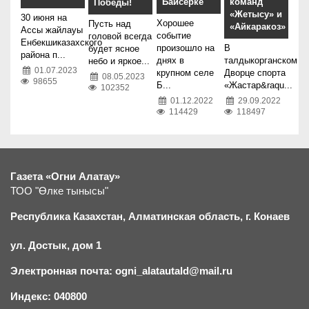
Байсерке
команд
Победы!
«Жетысу» и
30 июня на
Хорошее
Пусть над
«Айкаракоз»
Ассы жайлауы
событие
головой всегда
Енбекшиказахского
произошло на
В
будет ясное
района п...
днях в
талдыкорганском
небо и яркое...
01.07.2023
крупном селе
Дворце спорта
08.05.2023
98655
Б...
«Жастар&raqu...
102352
01.12.2022
29.09.2022
114429
118497
Газета «Огни Алатау»
ТОО "Өлке тынысы"
Республика Казахстан, Алматинская область, г.
К
онаев
ул. Достык, дом 1
Электронная почта: ogni_alatautald@mail.ru
Индекс: 040800