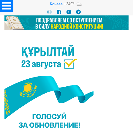
Конаев
+34C°