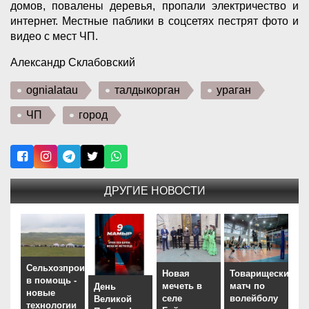
домов, повалены деревья, пропали электричество и
интернет. Местные паблики в соцсетях пестрят фото и
видео с мест ЧП.
Александр Склабовский
ognialatau
талдыкорган
ураган
ЧП
город
ДРУГИЕ НОВОСТИ
Сельхозпроизводителям
Новая
Товарищеский
в помощь -
мечеть в
матч по
День
новые
селе
волейболу
Великой
технологии