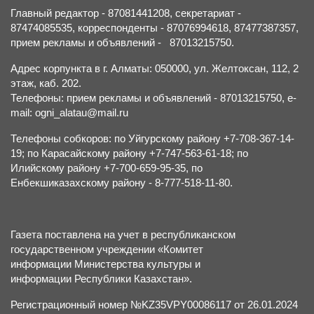
Главный редактор - 87081441208, секретариат -
87474085535, корреспонденты - 87076994618, 87477387357,
прием рекламы и объявлений - 87013215750.
Адрес корпункта в г. Алматы: 050000, ул. Желтоксан, 112, 2
этаж, каб. 202.
Телефоны: прием рекламы и объявлений - 87013215750, e-
mail: ogni_alatau@mail.ru
Телефоны собкоров: по Уйгурскому району +7-708-367-14-
19; по Карасайскому району +7-747-563-61-18; по
Илийскому району +7-700-659-95-35, по
Енбекшиказахскому району - 8-777-518-11-80.
Газета поставлена на учет в республиканском
государственном учреждении «Комитет
информации Министерства культуры и
информации Республики Казахстан».
Регистрационный номер №KZ35VPY00086117 от 26.01.2024