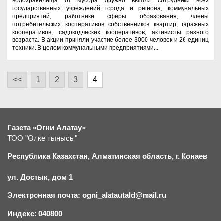
водохранилища от мусора дружно вышли сотрудники всех
государственных учреждений города и региона, коммунальных
предприятий, работники сферы образования, члены
потребительских кооперативов собственников квартир, гаражных
кооперативов, садоводческих кооперативов, активисты разного
возраста. В акции приняли участие более 3000 человек и 26 единиц
техники. В целом коммунальными предприятиями...
<<
1
2
3
4
Газета «Огни Алатау»
ТОО "Өлке тынысы"
Республика Казахстан, Алматинская область, г.
К
онаев
ул. Достык, дом 1
Электронная почта: ogni_alatautald@mail.ru
Индекс: 040800