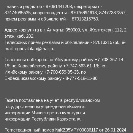
Главный редактор - 87081441208, секретариат -
87474085535, корреспонденты - 87076994618, 87477387357,
прием рекламы и объявлений - 87013215750.
Адрес корпункта в г. Алматы: 050000, ул. Желтоксан, 112, 2
этаж, каб. 202.
Телефоны: прием рекламы и объявлений - 87013215750, e-
mail: ogni_alatau@mail.ru
Телефоны собкоров: по Уйгурскому району +7-708-367-14-
19; по Карасайскому району +7-747-563-61-18; по
Илийскому району +7-700-659-95-35, по
Енбекшиказахскому району - 8-777-518-11-80.
Газета поставлена на учет в республиканском
государственном учреждении «Комитет
информации Министерства культуры и
информации Республики Казахстан».
Регистрационный номер №KZ35VPY00086117 от 26.01.2024