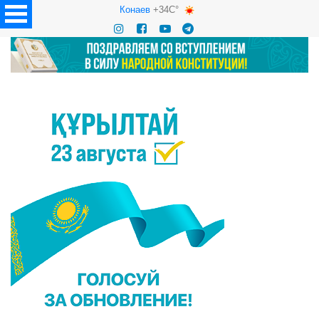
Конаев
+34C°