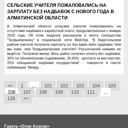
СЕЛЬСКИЕ УЧИТЕЛЯ ПОЖАЛОВАЛИСЬ НА
ЗАРПЛАТУ БЕЗ НАДБАВОК С НОВОГО ГОДА В
АЛМАТИНСКОЙ ОБЛАСТИ
В Алматинской области сельские учителя пожаловались на
отсутствие надбавок к заработной плате, предусмотренных с января
2020 года. Об этом педагоги рассказали в ленте сообщества
"Талдыкорганец" в социальной сети Фейсбук. "В Каратальском
районе учителя получили зарплату, но без каких либо надбавок. Чем
мы хуже, чем Талдыкорганские учителя? Разъяснений никаких не
ведётся. Получили мизер. Весь район получил оплату без надбавок:
30% по обновленному содержанию, 30-60% - доплата за мастерство,
25% обещанной надбавки государством", - говорится в тексте
публикации. Между...
<<
1
…
101
102
103
104
105
106
107
108
109
110
111
…
126
>>
Газета «Огни Алатау»