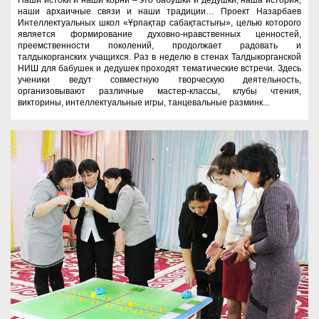
Наши истоки и наши корни – это бабушки и дедушки, наша история,
наши архаичные связи и наши традиции… Проект Назарбаев
Интеллектуальных школ «Ұрпақтар сабақтастығы», целью которого
является формирование духовно-нравственных ценностей,
преемственности поколений, продолжает радовать и
талдыкорганских учащихся. Раз в неделю в стенах Талдыкорганской
НИШ для бабушек и дедушек проходят тематические встречи. Здесь
ученики ведут совместную творческую деятельность,
организовывают различные мастер-классы, клубы чтения,
викторины, интеллектуальные игры, танцевальные разминк...