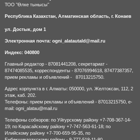
ТОО "Өлке тынысы"
Республика Казахстан, Алматинская область, г.
К
онаев
ул. Достык, дом 1
Электронная почта: ogni_alatautald@mail.ru
Индекс: 040800
Главный редактор - 87081441208, секретариат -
87474085535, корреспонденты - 87076994618, 87477387357,
прием рекламы и объявлений - 87013215750.
Адрес корпункта в г. Алматы: 050000, ул. Желтоксан, 112, 2
этаж, каб. 202.
Телефоны: прием рекламы и объявлений - 87013215750, e-
mail: ogni_alatau@mail.ru
Телефоны собкоров: по Уйгурскому району +7-708-367-14-
19; по Карасайскому району +7-747-563-61-18; по
Илийскому району +7-700-659-95-35, по
Енбекшиказахскому району - 8-777-518-11-80.