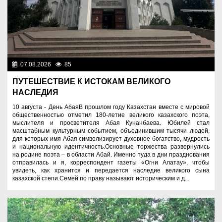
07.08.2026
85
Знаменательные даты
ПУТЕШЕСТВИЕ К ИСТОКАМ ВЕЛИКОГО
НАСЛЕДИЯ
10 августа - День АбаяВ прошлом году Казахстан вместе с мировой
общественностью отметил 180-летие великого казахского поэта,
мыслителя и просветителя Абая Кунанбаева. Юбилей стал
масштабным культурным событием, объединившим тысячи людей,
для которых имя Абая символизирует духовное богатство, мудрость
и национальную идентичность.Основные торжества развернулись
на родине поэта – в области Абай. Именно туда в дни празднования
отправилась и я, корреспондент газеты «Огни Алатау», чтобы
увидеть, как хранится и передается наследие великого сына
казахской степи.Семей по праву называют историческим и д...