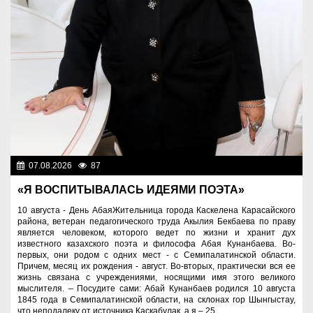
07.08.2026
87
Знаменательные даты
«Я ВОСПИТЫВАЛАСЬ ИДЕЯМИ ПОЭТА»
10 августа - День АбаяЖительница города Каскелена Карасайского
района, ветеран педагогического труда Акылия Бекбаева по праву
является человеком, которого ведет по жизни и хранит дух
известного казахского поэта и философа Абая Кунанбаева. Во-
первых, они родом с одних мест - с Семипалатинской области.
Причем, месяц их рождения - август. Во-вторых, практически вся ее
жизнь связана с учреждениями, носящими имя этого великого
мыслителя. – Посудите сами: Абай Кунанбаев родился 10 августа
1845 года в Семипалатинской области, на склонах гор Шынгыстау,
что неподалеку от источника Каскабулак, а я – 25...