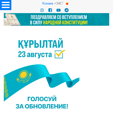
Конаев
+34C°