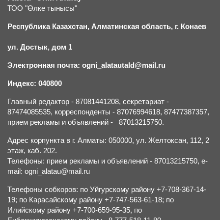
ТОО "Өлке тынысы"
Республика Казахстан, Алматинская область, г.
К
онаев
ул. Достык, дом 1
Электронная почта: ogni_alatautald@mail.ru
Индекс: 040800
Главный редактор - 87081441208, секретариат -
87474085535, корреспонденты - 87076994618, 87477387357,
прием рекламы и объявлений - 87013215750.
Адрес корпункта в г. Алматы: 050000, ул. Желтоксан, 112, 2
этаж, каб. 202.
Телефоны: прием рекламы и объявлений - 87013215750, e-
mail: ogni_alatau@mail.ru
Телефоны собкоров: по Уйгурскому району +7-708-367-14-
19; по Карасайскому району +7-747-563-61-18; по
Илийскому району +7-700-659-95-35, по