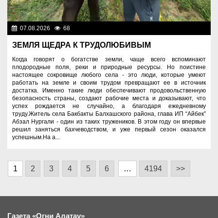
07.08.2026
68
Аграрный сектор
ЗЕМЛЯ ЩЕДРА К ТРУДОЛЮБИВЫМ
Когда говорят о богатстве земли, чаще всего вспоминают
плодородные поля, реки и природные ресурсы. Но поистине
настоящее сокровище любого села - это люди, которые умеют
работать на земле и своим трудом превращают ее в источник
достатка. Именно такие люди обеспечивают продовольственную
безопасность страны, создают рабочие места и доказывают, что
успех рождается не случайно, а благодаря ежедневному
труду.Житель села Бакбакты Балхашского района, глава ИП “Айбек”
Абзал Нургали - один из таких тружеников. В этом году он впервые
решил заняться бахчеводством, и уже первый сезон оказался
успешным.На а...
1
2
3
4
5
6
…
4194
>>
Газета «Огни Алатау»