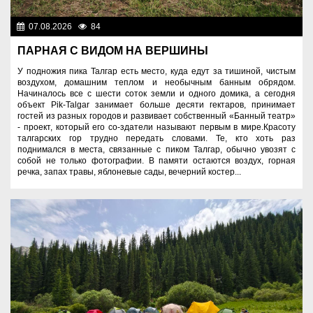
07.08.2026
84
Спорт и туризм
ПАРНАЯ С ВИДОМ НА ВЕРШИНЫ
У подножия пика Талгар есть место, куда едут за тишиной, чистым
воздухом, домашним теплом и необычным банным обрядом.
Начиналось все с шести соток земли и одного домика, а сегодня
объект Pik-Talgar занимает больше десяти гектаров, принимает
гостей из разных городов и развивает собственный «Банный театр»
- проект, который его со-здатели называют первым в мире.Красоту
талгарских гор трудно передать словами. Те, кто хоть раз
поднимался в места, связанные с пиком Талгар, обычно увозят с
собой не только фотографии. В памяти остаются воздух, горная
речка, запах травы, яблоневые сады, вечерний костер...