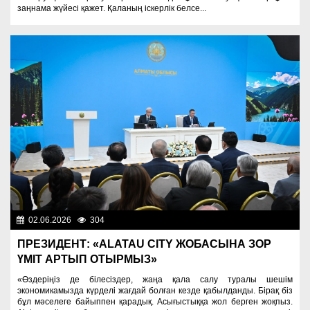
заңнама жүйесі қажет. Қаланың іскерлік белсе...
02.06.2026
304
Президент
ПРЕЗИДЕНТ: «ALATAU CITY ЖОБАСЫНА ЗОР
ҮМІТ АРТЫП ОТЫРМЫЗ»
«Өздеріңіз де білесіздер, жаңа қала салу туралы шешім
экономикамызда күрделі жағдай болған кезде қабылданды. Бірақ біз
бұл мәселеге байыппен қарадық. Асығыстыққа жол берген жоқпыз.