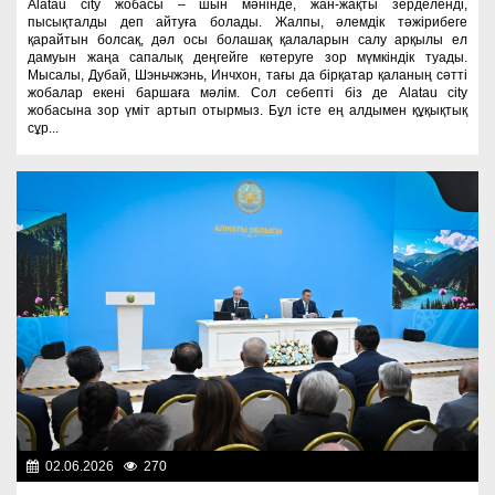
Alatau city жобасы – шын мәнінде, жан-жақты зерделенді,
пысықталды деп айтуға болады. Жалпы, әлемдік тәжірибеге
қарайтын болсақ, дәл осы болашақ қалаларын салу арқылы ел
дамуын жаңа сапалық деңгейге көтеруге зор мүмкіндік туады.
Мысалы, Дубай, Шэньчжэнь, Инчхон, тағы да бірқатар қаланың сәтті
жобалар екені баршаға мәлім. Сол себепті біз де Alatau city
жобасына зор үміт артып отырмыз. Бұл істе ең алдымен құқықтық
сұр...
02.06.2026
270
Президент