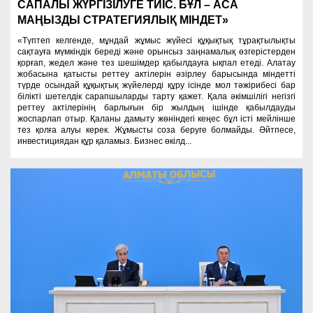
САПАЛЫ ЖҮРГІЗІЛУГЕ ТИІС. БҰЛ – АСА
МАҢЫЗДЫ СТРАТЕГИЯЛЫҚ МІНДЕТ»
«Түптеп келгенде, мұндай жұмыс жүйесі құқықтық тұрақтылықты
сақтауға мүмкіндік береді және орынсыз заңнамалық өзгерістерден
қорғап, жедел және тез шешімдер қабылдауға ықпал етеді. Алатау
жобасына қатысты реттеу актілерін әзірлеу барысында міндетті
түрде осындай құқықтық жүйелерді құру ісінде мол тәжірибесі бар
білікті шетелдік сарапшыларды тарту қажет. Қала әкімшілігі негізгі
реттеу актілерінің барлығын бір жылдың ішінде қабылдауды
жоспарлап отыр. Қаланы дамыту жөніндегі кеңес бұл істі мейлінше
тез қолға алуы керек. Жұмысты соза беруге болмайды. Әйтпесе,
инвестициядан құр қаламыз. Бизнес өкілд...