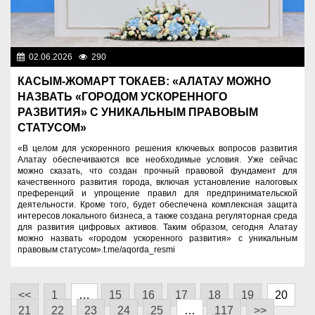
02.06.2026
290
Президент
КАСЫМ-ЖОМАРТ ТОКАЕВ: «АЛАТАУ МОЖНО
НАЗВАТЬ «ГОРОДОМ УСКОРЕННОГО
РАЗВИТИЯ» С УНИКАЛЬНЫМ ПРАВОВЫМ
СТАТУСОМ»
«В целом для ускоренного решения ключевых вопросов развития
Алатау обеспечиваются все необходимые условия. Уже сейчас
можно сказать, что создан прочный правовой фундамент для
качественного развития города, включая установление налоговых
преференций и упрощение правил для предпринимательской
деятельности. Кроме того, будет обеспечена комплексная защита
интересов локального бизнеса, а также создана регуляторная среда
для развития цифровых активов. Таким образом, сегодня Алатау
можно назвать «городом ускоренного развития» с уникальным
правовым статусом».t.me/aqorda_resmi
<<
1
…
15
16
17
18
19
20
21
22
23
24
25
…
117
>>