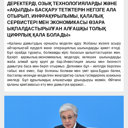
ДЕРЕКТЕРДІ, ОЗЫҚ ТЕХНОЛОГИЯЛАРДЫ ЖӘНЕ
«АҚЫЛДЫ» БАСҚАРУ ТЕТІКТЕРІН НЕГІЗГЕ АЛА
ОТЫРЫП, ИНФРАҚҰРЫЛЫМЫ, ҚАЛАЛЫҚ
СЕРВИСТЕРІ МЕН ЭКОНОМИКАСЫ ӨЗАРА
ЫҚПАЛДАСТЫРЫЛҒАН АЛҒАШҚЫ ТОЛЫҚ
ЦИФРЛЫҚ ҚАЛА БОЛАДЫ»
«Қаланы дамытудың орнықты моделін құру. Жобаны жүзеге асыру
айтарлықтай күрделі және операциялық шығындарды қажет етеді.
Бұл орайда тұрақты, болжамды кіріс базасын қалыптастырған жөн.
Қазіргі қаржылық-экономикалық моделдің келешек шығындарды
жаба алмай қалу қаупі де бар.Инвестиция ағыны мен бизнесті
дамытуға баса мән беріп отырмыз. Дегенмен бұл – кепілдік берілген
табыс көзі емес, бар болғаны болжам мен үміт қана.Бұдан бөлек,
бастапқы кезеңде көзделген жеңілдіктер салық түсімдерінің азаюына
әкеледі. Бұл құрылымдық алшақтыққа ұрындыруы мүмкін. Өйткені
қаланы қамтамасыз ету мен дамытуға қаражат...