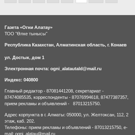
Газета «Огни Алатау»
ТОО "Өлке тынысы"
Республика Казахстан, Алматинская область, г.
К
онаев
ул. Достык, дом 1
Электронная почта: ogni_alatautald@mail.ru
Индекс: 040800
Главный редактор - 87081441208, секретариат -
87474085535, корреспонденты - 87076994618, 87477387357,
прием рекламы и объявлений - 87013215750.
Адрес корпункта в г. Алматы: 050000, ул. Желтоксан, 112, 2
этаж, каб. 202.
Телефоны: прием рекламы и объявлений - 87013215750, e-
mail: ogni_alatau@mail.ru