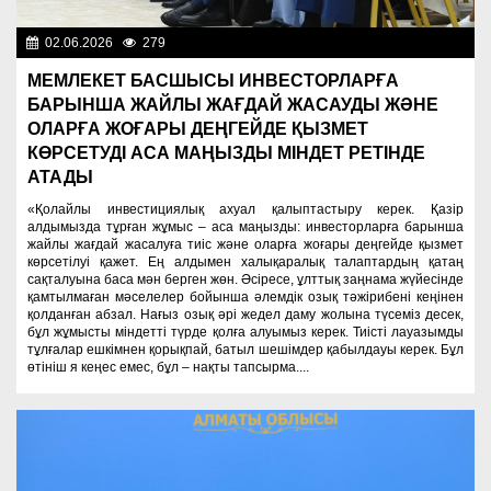
02.06.2026
279
Президент
МЕМЛЕКЕТ БАСШЫСЫ ИНВЕСТОРЛАРҒА
БАРЫНША ЖАЙЛЫ ЖАҒДАЙ ЖАСАУДЫ ЖӘНЕ
ОЛАРҒА ЖОҒАРЫ ДЕҢГЕЙДЕ ҚЫЗМЕТ
КӨРСЕТУДІ АСА МАҢЫЗДЫ МІНДЕТ РЕТІНДЕ
АТАДЫ
«Қолайлы инвестициялық ахуал қалыптастыру керек. Қазір
алдымызда тұрған жұмыс – аса маңызды: инвесторларға барынша
жайлы жағдай жасалуға тиіс және оларға жоғары деңгейде қызмет
көрсетілуі қажет. Ең алдымен халықаралық талаптардың қатаң
сақталуына баса мән берген жөн. Әсіресе, ұлттық заңнама жүйесінде
қамтылмаған мәселелер бойынша әлемдік озық тәжірибені кеңінен
қолданған абзал. Нағыз озық әрі жедел даму жолына түсеміз десек,
бұл жұмысты міндетті түрде қолға алуымыз керек. Тиісті лауазымды
тұлғалар ешкімнен қорықпай, батыл шешімдер қабылдауы керек. Бұл
өтініш я кеңес емес, бұл – нақты тапсырма....