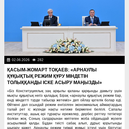
02.06.2026
282
Президент
ҚАСЫМ-ЖОМАРТ ТОҚАЕВ: «АРНАУЛЫ
ҚҰҚЫҚТЫҚ РЕЖИМ ҚҰРУ МІНДЕТІН
ТОЛЫҚҚАНДЫ ІСКЕ АСЫРУ МАҢЫЗДЫ»
«Біз Конституциялық заң арқылы қаланы қарқынды дамыту үшін
мықты құқықтық негіз қаладық. Бірақ «арнаулы құқықтық режим бар,
енді міндетті түрде табысқа жетеміз» деп ойлау қателік болар еді.
Өйткені дәл осындай режим енгізілген экономикалық аймақтардың
талай рет іс жүзінде нақты нәтиже бермегені белгілі. Сапалы
институттар, ашық әрі тұрақты ережелер, дербес реттеу тетіктері
болған жоқ. Соның салдарынан көптеген жоба ойдағыдай жүзеге
асырылмай қалды. Бұдан тиісті сабақ алып, дұрыс қорытынды
шығару қажет. Арнаулы режим тиімді жұмыс істеуі үшін біртұтас