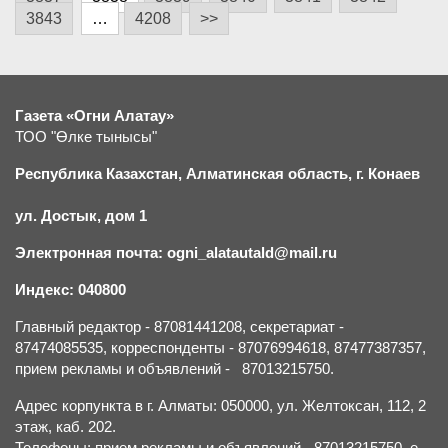
3843
…
4208
>>
Газета «Огни Алатау»
ТОО "Өлке тынысы"
Республика Казахстан, Алматинская область, г.
К
онаев
ул. Достык, дом 1
Электронная почта: ogni_alatautald@mail.ru
Индекс: 040800
Главный редактор - 87081441208, секретариат -
87474085535, корреспонденты - 87076994618, 87477387357,
прием рекламы и объявлений - 87013215750.
Адрес корпункта в г. Алматы: 050000, ул. Желтоксан, 112, 2
этаж, каб. 202.
Телефоны: прием рекламы и объявлений - 87013215750, e-