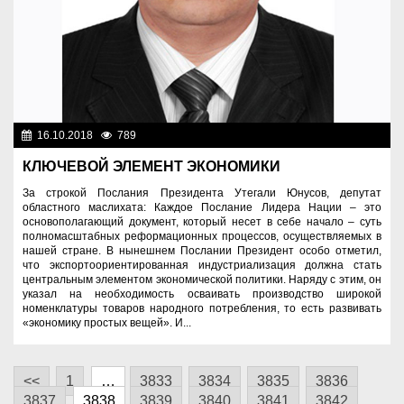
16.10.2018
789
Разное
КЛЮЧЕВОЙ ЭЛЕМЕНТ ЭКОНОМИКИ
За строкой Послания Президента Утегали Юнусов, депутат
областного маслихата: Каждое Послание Лидера Нации – это
основополагающий документ, который несет в себе начало – суть
полномасштабных реформационных процессов, осуществляемых в
нашей стране. В нынешнем Послании Президент особо отметил,
что экспортоориентированная индустриализация должна стать
центральным элементом экономической политики. Наряду с этим, он
указал на необходимость осваивать производство широкой
номенклатуры товаров народного потребления, то есть развивать
«экономику простых вещей». И...
<<
1
…
3833
3834
3835
3836
3837
3838
3839
3840
3841
3842