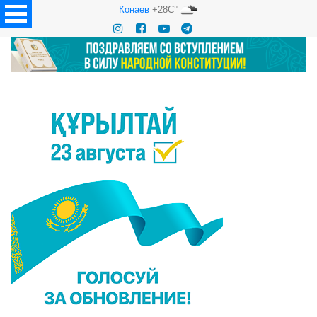
Конаев
+28C°