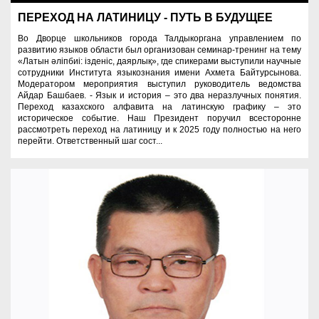
ПЕРЕХОД НА ЛАТИНИЦУ - ПУТЬ В БУДУЩЕЕ
Во Дворце школьников города Талдыкоргана управлением по
развитию языков области был организован семинар-тренинг на тему
«Латын әліпбиі: ізденіс, даярлық», где спикерами выступили научные
сотрудники Института языкознания имени Ахмета Байтурсынова.
Модератором мероприятия выступил руководитель ведомства
Айдар Башбаев. - Язык и история – это два неразлучных понятия.
Переход казахского алфавита на латинскую графику – это
историческое событие. Наш Президент поручил всесторонне
рассмотреть переход на латиницу и к 2025 году полностью на него
перейти. Ответственный шаг сост...