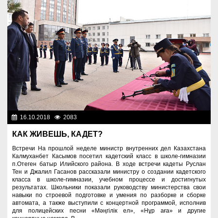
16.10.2018
2083
Правопорядок
КАК ЖИВЕШЬ, КАДЕТ?
Встречи На прошлой неделе министр внутренних дел Казахстана
Калмуханбет Касымов посетил кадетский класс в школе-гимназии
п.Отеген батыр Илийского района. В ходе встречи кадеты Руслан
Тен и Джалил Гасанов рассказали министру о создании кадетского
класса в школе-гимназии, учебном процессе и достигнутых
результатах. Школьники показали руководству министерства свои
навыки по строевой подготовке и умения по разборке и сборке
автомата, а также выступили с концертной программой, исполнив
для полицейских песни «Мәңгілік ел», «Нұр аға» и другие