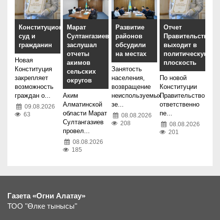
Конституционный
Марат
Развитие
Отчет
суд и
Султангазиев
районов
Правительства
гражданин
заслушал
обсудили
выходит в
отчеты
на местах
политическую
Новая
акимов
плоскость
Конституция
Занятость
сельских
закрепляет
населения,
По новой
округов
возможность
возвращение
Конституции
граждан о...
Аким
неиспользуемых
Правительство
Алматинской
зе...
ответственно
09.08.2026
области Марат
пе...
63
08.08.2026
Султангазиев
208
08.08.2026
провел...
201
08.08.2026
185
Газета «Огни Алатау»
ТОО "Өлке тынысы"