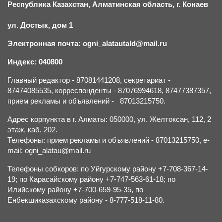
Республика Казахстан, Алматинская область, г.
К
онаев
ул. Достык, дом 1
Электронная почта: ogni_alatautald@mail.ru
Индекс: 040800
Главный редактор - 87081441208, секретариат -
87474085535, корреспонденты - 87076994618, 87477387357,
прием рекламы и объявлений - 87013215750.
Адрес корпункта в г. Алматы: 050000, ул. Желтоксан, 112, 2
этаж, каб. 202.
Телефоны: прием рекламы и объявлений - 87013215750, e-
mail: ogni_alatau@mail.ru
Телефоны собкоров: по Уйгурскому району +7-708-367-14-
19; по Карасайскому району +7-747-563-61-18; по
Илийскому району +7-700-659-95-35, по
Енбекшиказахскому району - 8-777-518-11-80.