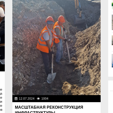
ти
ке
да
же
12.07.2024
1004
Важные новости
ки
бе
МАСШТАБНАЯ РЕКОНСТРУКЦИЯ
ов
ИНФРАСТРУКТУРЫ