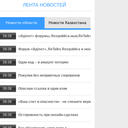
ЛЕНТА НОВОСТЕЙ
Новости области
Новости Казахстана
08.08
«Әділет» форумы, Respublica-ның ReTalks алаңы және Baytaq-
08.08
Форум «Әділет», ReTalks Respublica и экологический караван B
08.08
Один код – и аккаунт потерян
08.08
Покупки без неприятных сюрпризов
08.08
Опасная ссылка в один клик
08.08
«Ваш счет в опасности» - не спешите верить
08.08
Осторожность при онлайн-сделках
08.08
Как обезопасить свое жилье