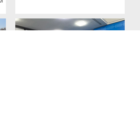
ал
ти
11.07.2024
702
Важные новости
КЛЮЧЕВЫЕ НАПРАВЛЕНИЯ РАСХОДОВ
В
В областном маслихате состоялась внеочередная
сессия с участием первого заместителя акима области
Нурлана Абдрахима. Одним из важнейших вопросов