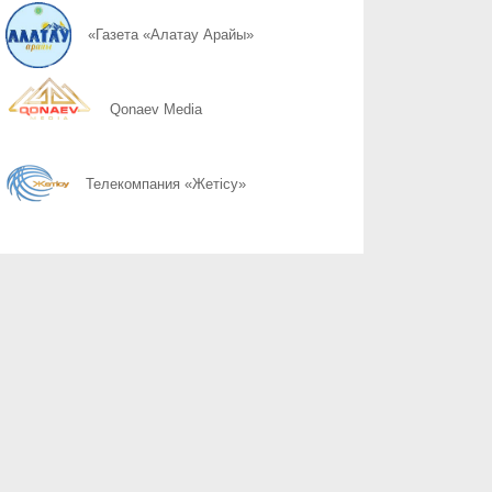
07.08
Фундамент зримых перемен
«Газета «Алатау Арайы»
07.08
«Я воспитывалась идеями поэта»
Qonaev Media
07.08
Цифровая трансформация региона
Телекомпания «Жетісу»