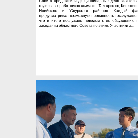
Совета представили дисциплинарные дела касатель
отдельных работников акиматов Талгарского, Кегенског
Илийского и Уйгурского районов. Каждый фа
предусматривал возможную провинность госслужащег
что в итоге послужило поводом к ее обсуждению 
заседании областного Совета по этике. Участники з...