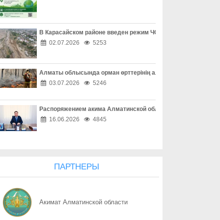
08.08
Безопасность рядом с нами
08.08
Внимательность спасает жизни
В Карасайском районе введен режим ЧС местного масштаба
02.07.2026
5253
08.08
Безопасность начинается с каждого
Алматы облысында орман өрттерінің алдын алу жұмыстары
08.08
800 спортсменов из 50 стран, 185 миллионов просмотров тран
03.07.2026
5246
07.08
Парная с видом на вершины
Распоряжением акима Алматинской области Куаныш Бахыту
07.08
Под парусом приключений
16.06.2026
4845
07.08
Родник любви и вдохновения
07.08
Его творчество учит нас доброте
ПАРТНЕРЫ
07.08
Путешествие к истокам великого наследия
Акимат Алматинской области
07.08
Слово, которое ведет через века