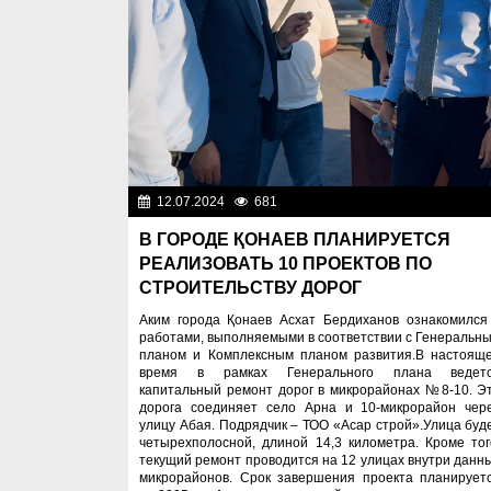
12.07.2024
681
Важные новос
В ГОРОДЕ ҚОНАЕВ ПЛАНИРУЕТСЯ
РЕАЛИЗОВАТЬ 10 ПРОЕКТОВ ПО
СТРОИТЕЛЬСТВУ ДОРОГ
Аким города Қонаев Асхат Бердиханов ознакомился
работами, выполняемыми в соответствии с Генеральн
планом и Комплексным планом развития.В настоящ
время в рамках Генерального плана ведет
капитальный ремонт дорог в микрорайонах №8-10. Э
дорога соединяет село Арна и 10-микрорайон чер
улицу Абая. Подрядчик – ТОО «Асар строй».Улица буд
четырехполосной, длиной 14,3 километра. Кроме тог
текущий ремонт проводится на 12 улицах внутри данн
микрорайонов. Срок завершения проекта планирует