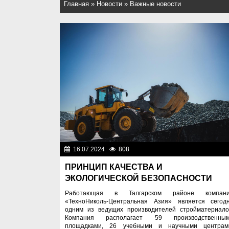
Главная
»
Новости
»
Важные новости
16.07.2024
808
Важные новос
ПРИНЦИП КАЧЕСТВА И
ЭКОЛОГИЧЕСКОЙ БЕЗОПАСНОСТИ
Работающая в Талгарском районе компан
«ТехноНиколь-Центральная Азия» является сегод
одним из ведущих производителей стройматериало
Компания располагает 59 производственны
площадками, 26 учебными и научными центрам