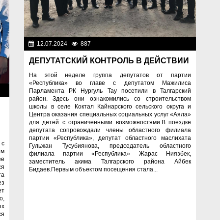
12.07.2024
887
Важные новости
ДЕПУТАТСКИЙ КОНТРОЛЬ В ДЕЙСТВИИ
На этой неделе группа депутатов от партии
«Республика» во главе с депутатом Мажилиса
ти
Парламента РК Нургуль Тау посетили в Талгарский
район. Здесь они ознакомились со строительством
школы в селе Коктал Кайнарского сельского округа и
Центра оказания специальных социальных услуг «Аяла»
для детей с ограниченными возможностями.В поездке
депутата сопровождали члены областного филиала
партии «Республика», депутат областного маслихата
 с
Гульжан Тусубиянова, председатель областного
ым
филиала партии «Республика» Жарас Ниязбек,
ее
заместитель акима Талгарского района Айбек
ся
Бидаев.Первым объектом посещения стала...
та
ез
ет
о,
ых
ся