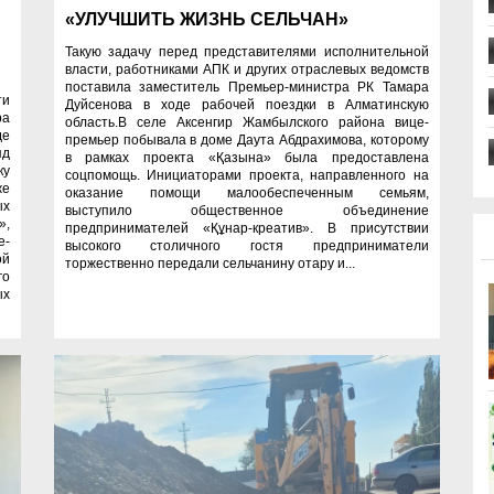
«УЛУЧШИТЬ ЖИЗНЬ СЕЛЬЧАН»
Такую задачу перед представителями исполнительной
власти, работниками АПК и других отраслевых ведомств
поставила заместитель Премьер-министра РК Тамара
ти
Дуйсенова в ходе рабочей поездки в Алматинскую
ра
область.В селе Аксенгир Жамбылского района вице-
де
премьер побывала в доме Даута Абдрахимова, которому
яд
в рамках проекта «Қазына» была предоставлена
у
соцпомощь. Инициаторами проекта, направленного на
же
оказание помощи малообеспеченным семьям,
ых
выступило общественное объединение
»,
предпринимателей «Құнар-креатив». В присутствии
е-
высокого столичного гостя предприниматели
ой
торжественно передали сельчанину отару и...
го
ых