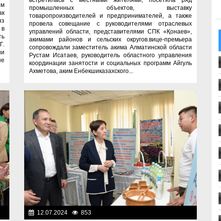
встретилась с местными жителями, посетила ряд
ым
промышленных объектов, выставку
ак
товаропроизводителей и предпринимателей, а также
яз
провела совещание с руководителями отраслевых
 в
управлений области, представителями СПК «Қонаев»,
ть
акимами районов и сельских округов.вице-премьера
Г.
сопровождали заместитель акима Алматинской области
ии
Рустам Исатаев, руководитель областного управления
ые
координации занятости и социальных программ Айгуль
Ахметова, аким Енбекшиказахского...
ти
12.07.2024
853
Важные новости