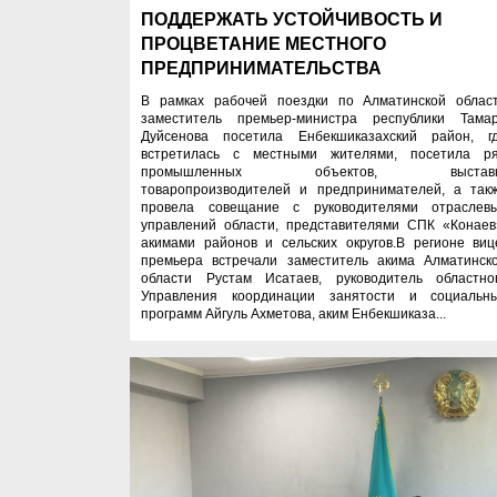
ПОДДЕРЖАТЬ УСТОЙЧИВОСТЬ И
ПРОЦВЕТАНИЕ МЕСТНОГО
ПРЕДПРИНИМАТЕЛЬСТВА
В рамках рабочей поездки по Алматинской облас
заместитель премьер-министра республики Тама
Дуйсенова посетила Енбекшиказахский район, г
встретилась с местными жителями, посетила р
промышленных объектов, выставк
товаропроизводителей и предпринимателей, а так
провела совещание с руководителями отраслев
управлений области, представителями СПК «Конаев
акимами районов и сельских округов.В регионе виц
премьера встречали заместитель акима Алматинск
области Рустам Исатаев, руководитель областно
Управления координации занятости и социальн
программ Айгуль Ахметова, аким Енбекшиказа...