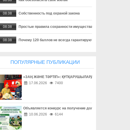
08.08
Собственность под охраной закона
08.08
Простые правила сохранности имущества
08.08
Почему 120 баллов не всегда гарантируют грант, а 100 могут 
08.08
Неліктен 120 балл грант алуға әрдайым кепілдік бермейді, ал 1
ПОПУЛЯРНЫЕ ПУБЛИКАЦИИ
08.08
Когда помощь особенно важна
«ЗАҢ ЖӘНЕ ТӘРТІП»: ҚҰТҚАРУШЫЛАРДЫҢ ЕҢБЕГІМЕН ТАН
08.08
Конфликт без агрессии
17.06.2026
7400
08.08
Семья начинается с заботы
08.08
Дом должен быть местом безопасности
Объявляется конкурс на получение долгосрочного гранта д
10.06.2026
6144
08.08
Безопасный двор – безопасный город