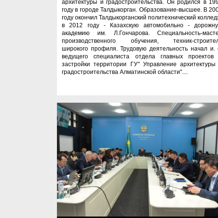
архитектуры и градостроительства. Он родился в 19
году в городе Талдыкорган. Образование-высшее. В 20
году окончил Талдыкорганский политехнический коллед
в 2012 году - Казахскую автомобильно - дорожн
академию им. Л.Гончарова. Специальность-маст
производственного обучения, техник-строите
широкого профиля. Трудовую деятельность начал и. 
ведущего специалиста отдела главных проектов
застройки территории ГУ" Управление архитектуры
градостроительства Алматинской области"....