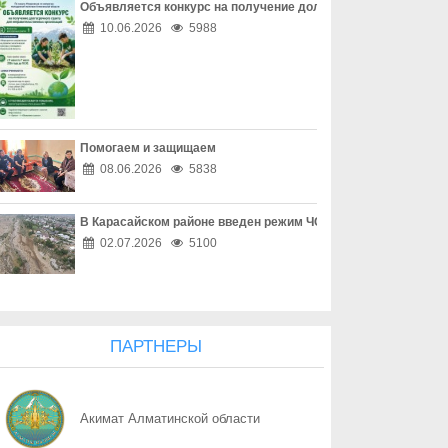
Объявляется конкурс на получение долгосрочного гранта д
07.08
Земля как общее достояние
10.06.2026
5988
07.08
За неделю в Казахстане снизились цены на ряд социально зн
07.08
ЗАҢ МЕН ТӘРТІП: ІЛЕ АУДАНЫНДА КӘМЕЛЕТКЕ ТОЛМАҒАНДА
Помогаем и защищаем
07.08
Судья отвечает перед законом
08.06.2026
5838
07.08
Социальные сети под прицелом мошенников
В Карасайском районе введен режим ЧС местного масштаба
07.08
Как защитить детей от мошенников
02.07.2026
5100
07.08
Информация и ответственность
07.08
Покупки в интернете без риска
ПАРТНЕРЫ
07.08
Когда решения касаются каждого двора
Акимат Алматинской области
07.08
Открывая новые возможности