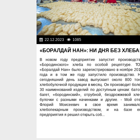
22.12.2023
1085
Важные новос
«БОРАЛДАЙ НАН»: НИ ДНЯ БЕЗ ХЛЕБА
В новом году предприятие запустит производст
«Бородинского» хлеба по особой рецептуре. Т
«Боралдай Нан» было зарегистрировано в ноябре 20
года и в том же году запустило производство. 
сегодняшний день завод выпускает около 800 то
хлебобулочной продукции в месяц. Он производит бол
30 наименований изделий по доступным ценам: бато
багет, «бородинский», отрубной, бездрожжевой хле
булочки с разными начинками и другие. - Мой от
Флорий Моисеевич в свое время занимал
хлебопекарным производством, и на базе е
предприятия я решил открыть соб...