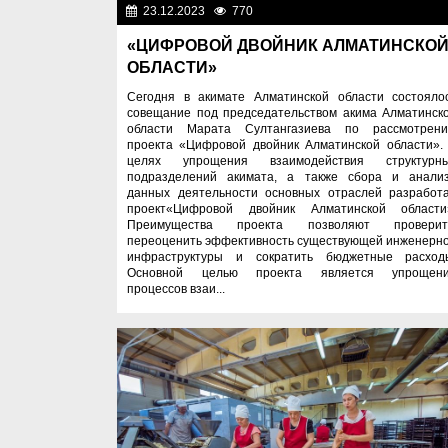
23.12.2023
770
Важные новос
«ЦИФРОВОЙ ДВОЙНИК АЛМАТИНСКО
ОБЛАСТИ»
Сегодня в акимате Алматинской области состояло
совещание под председательством акима Алматинск
области Марата Султангазиева по рассмотрен
проекта «Цифровой двойник Алматинской области».
целях упрощения взаимодействия структурн
подразделений акимата, а также сбора и анали
данных деятельности основных отраслей разработ
проект«Цифровой двойник Алматинской области
Преимущества проекта позволяют проверит
переоценить эффективность существующей инженерн
инфраструктуры и сократить бюджетные расход
Основной целью проекта является упрощен
процессов взаи...