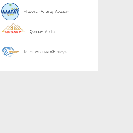
07.08
Не доверяйте звонкам от незнакомцев
«Газета «Алатау Арайы»
07.08
Как не стать жертвой интернет-мошенников
Qonaev Media
07.08
Главный ориентир страны
Телекомпания «Жетісу»