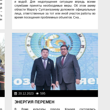
и водой. Для недопущения ситуации впредь всеми
ии
службами приняты необходимые меры. Об этом акиму
да
области Марату Султангазиеву доложили официальные
 –
лица, ответственные за тот или иной участок работы во
ть
время посещения проблемных объектов. Сна...
лн
ти
20.12.2023
595
Важные новости
ЭНЕРГИЯ ПЕРЕМЕН
из
В Доме культуры города Қонаев состоялись