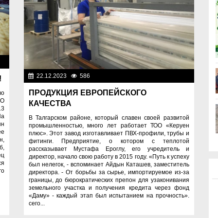
ти
22.12.2023
586
Важные новости
!
ПРОДУКЦИЯ ЕВРОПЕЙСКОГО
во
ОО
КАЧЕСТВА
13
На
В Талгарском районе, который славен своей развитой
нн
промышленностью, много лет работает ТОО «Керуен
ее
плюс». Этот завод изготавливает ПВХ-профили, трубы и
н,
фитинги. Предприятие, о котором с теплотой
б,
рассказывает Мустафа Ероглу, его учредитель и
ец
директор, начало свою работу в 2015 году. «Путь к успеху
ся
был нелегок, - вспоминает Айдын Каташев, заместитель
го
директора. - От борьбы за сырье, импортируемое из-за
границы, до бюрократических препон для узаконивания
земельного участка и получения кредита через фонд
«Даму» - каждый этап был испытанием на прочность».
сего...