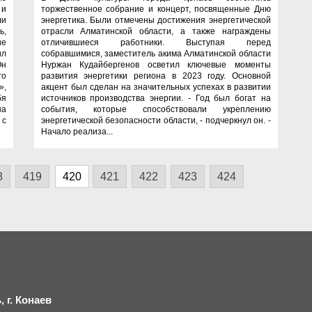
 и
торжественное собрание и концерт, посвященные Дню
ли
энергетика. Были отмечены достижения энергетической
ь,
отрасли Алматинской области, а также награждены
ие
отличившиеся работники. Выступая перед
ил
собравшимися, заместитель акима Алматинской области
Он
Нуржан Кудайбергенов осветил ключевые моменты
го
развития энергетики региона в 2023 году. Основной
»,
акцент был сделан на значительных успехах в развитии
бя
источников производства энергии. - Год был богат на
на
события, которые способствовали укреплению
 с
энергетической безопасности области, - подчеркнул он. -
Начало реализа...
8
419
420
421
422
423
424
 г.
К
онаев