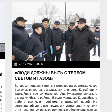
ти
20.12.2023
666
Важные новости
«ЛЮДИ ДОЛЖНЫ БЫТЬ С ТЕПЛОМ,
0
СВЕТОМ И ГАЗОМ»
Во время недавних крепких морозов на несколько часов
ой
без электричества остались жители села Коккайнар и
ью
ближайших дачных массивов Ащибулакского сельского
ме
округа Илийского района. В селе Жандосов Карасайского
в.
района возникли проблемы с питьевой водой. На
ия
сегодняшний день все трудности устранены, и жители
по
этих населенных пунктов полностью обеспечены светом
ла