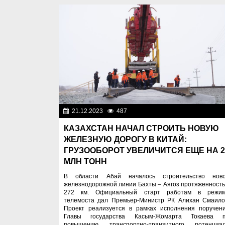
21.12.2023
487
Важные новос
КАЗАХСТАН НАЧАЛ СТРОИТЬ НОВУЮ
ЖЕЛЕЗНУЮ ДОРОГУ В КИТАЙ:
ГРУЗООБОРОТ УВЕЛИЧИТСЯ ЕЩЕ НА 2
МЛН ТОНН
В области Абай началось строительство нов
железнодорожной линии Бахты – Аягоз протяженност
272 км. Официальный старт работам в режи
телемоста дал Премьер-Министр РК Алихан Смаило
Проект реализуется в рамках исполнения поручен
Главы государства Касым-Жомарта Токаева 
повышению транспортно-транзитного потенциа