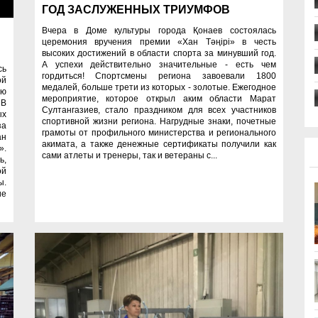
ти
ГОД ЗАСЛУЖЕННЫХ ТРИУМФОВ
Вчера в Доме культуры города Қонаев состоялась
Й
церемония вручения премии «Хан Тәңірі» в честь
высоких достижений в области спорта за минувший год.
А успехи действительно значительные - есть чем
сь
гордиться! Спортсмены региона завоевали 1800
ой
медалей, больше трети из которых - золотые. Ежегодное
ию
мероприятие, которое открыл аким области Марат
 В
Султангазиев, стало праздником для всех участников
ых
спортивной жизни региона. Нагрудные знаки, почетные
за
грамоты от профильного министерства и регионального
ан
акимата, а также денежные сертификаты получили как
».
сами атлеты и тренеры, так и ветераны с...
ь,
ой
ы.
ие