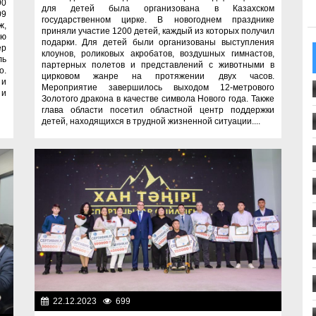
90
для детей была организована в Казахском
09
государственном цирке. В новогоднем празднике
ж,
приняли участие 1200 детей, каждый из которых получил
ую
подарки. Для детей были организованы выступления
ер
клоунов, роликовых акробатов, воздушных гимнастов,
ль
партерных полетов и представлений с животными в
о.
цирковом жанре на протяжении двух часов.
 и
Мероприятие завершилось выходом 12-метрового
 и
Золотого дракона в качестве символа Нового года. Также
глава области посетил областной центр поддержки
детей, находящихся в трудной жизненной ситуации....
22.12.2023
699
Важные новости