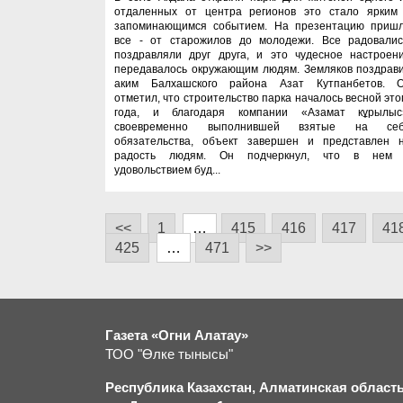
отдаленных от центра регионов это стало ярким
запоминающимся событием. На презентацию приш
все - от старожилов до молодежи. Все радовалис
поздравляли друг друга, и это чудесное настроен
передавалось окружающим людям. Земляков поздрав
аким Балхашского района Азат Кутпанбетов. 
отметил, что строительство парка началось весной это
года, и благодаря компании «Азамат кұрылыс
своевременно выполнившей взятые на се
обязательства, объект завершен и представлен 
радость людям. Он подчеркнул, что в нем
удовольствием буд...
<<
1
…
415
416
417
41
425
…
471
>>
Газета «Огни Алатау»
ТОО "Өлке тынысы"
Республика Казахстан, Алматинская область,