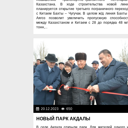
Казахстана. В ходе строительства новой лин
планируется открытие третьего пограничного перехо
с Китаем Бахты – Чугучак. В целом ж/д линия Бахты
Аягоз позволит увеличить пропускную способнос
между Казахстаном и Китаем с 28 до порядка 48 м
тонн,...
20.12.2023
650
Важные новос
НОВЫЙ ПАРК АКДАЛЫ
В селе Акдала открыли парк. Для жителей одного 