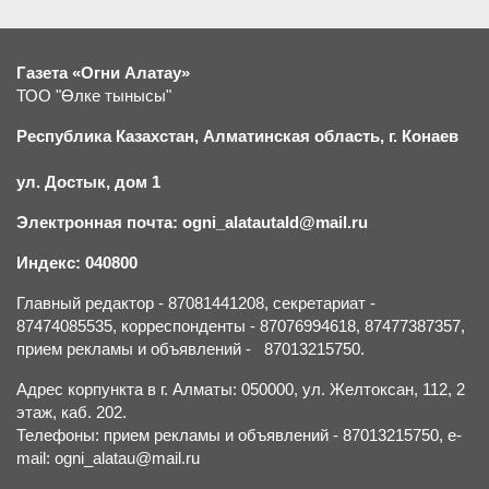
Газета «Огни Алатау»
ТОО "Өлке тынысы"
Республика Казахстан, Алматинская область, г.
К
онаев
ул. Достык, дом 1
Электронная почта: ogni_alatautald@mail.ru
Индекс: 040800
Главный редактор - 87081441208, секретариат -
87474085535, корреспонденты - 87076994618, 87477387357,
прием рекламы и объявлений - 87013215750.
Адрес корпункта в г. Алматы: 050000, ул. Желтоксан, 112, 2
этаж, каб. 202.
Телефоны: прием рекламы и объявлений - 87013215750, e-
mail: ogni_alatau@mail.ru