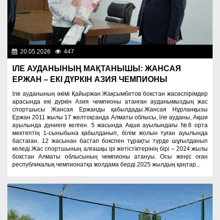
20.05.2026
447
Спорт и туризм
ІЛЕ АУДАНЫНЫҢ МАҚТАНЫШЫ: ЖАНСАЯ
ЕРЖАН – ЕКІ ДҮРКІН АЗИЯ ЧЕМПИОНЫ
Іле ауданының әкімі Қайыржан Жақсымбетов бокстан жасөспірімдер
арасында екі дүркін Азия чемпионы атанған ауданымыздың жас
спортшысы Жансая Ержанды қабылдады.Жансая Нұрланқызы
Ержан 2011 жылы 17 желтоқсанда Алматы облысы, Іле ауданы, Ақши
ауылында дүниеге келген. 5 жасында Ақши ауылындағы №8 орта
мектептің 1-сыныбына қабылданып, білім жолын туған ауылында
бастаған. 12 жасынан бастап бокспен тұрақты түрде шұғылданып
келеді.Жас спортшының алғашқы ірі жетістіктерінің бірі – 2024 жылы
бокстан Алматы облысының чемпионы атануы. Осы жеңіс оған
республикалық чемпионатқа жолдама берді.2025 жылдың қаңтар...