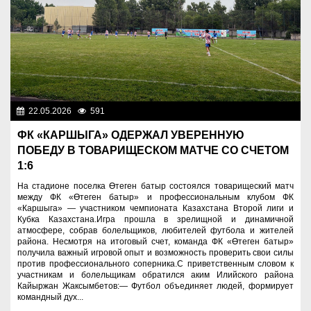
22.05.2026
591
Спорт и туризм
ФК «КАРШЫГА» ОДЕРЖАЛ УВЕРЕННУЮ
ПОБЕДУ В ТОВАРИЩЕСКОМ МАТЧЕ СО СЧЕТОМ
1:6
На стадионе поселка Өтеген батыр состоялся товарищеский матч
между ФК «Өтеген батыр» и профессиональным клубом ФК
«Каршыга» — участником чемпионата Казахстана Второй лиги и
Кубка Казахстана.Игра прошла в зрелищной и динамичной
атмосфере, собрав болельщиков, любителей футбола и жителей
района. Несмотря на итоговый счет, команда ФК «Өтеген батыр»
получила важный игровой опыт и возможность проверить свои силы
против профессионального соперника.С приветственным словом к
участникам и болельщикам обратился аким Илийского района
Кайыржан Жаксымбетов:— Футбол объединяет людей, формирует
командный дух...