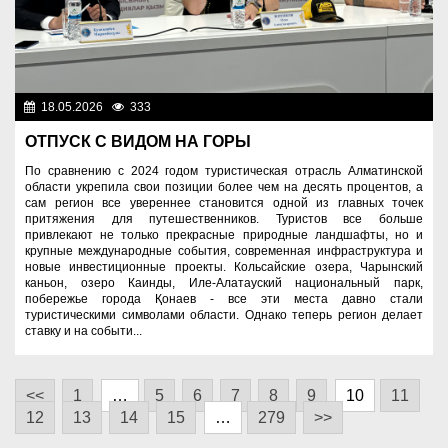
18.05.2026
333
Спорт и туризм
ОТПУСК С ВИДОМ НА ГОРЫ
По сравнению с 2024 годом туристическая отрасль Алматинской
области укрепила свои позиции более чем на десять процентов, а
сам регион все увереннее становится одной из главных точек
притяжения для путешественников. Туристов все больше
привлекают не только прекрасные природные ландшафты, но и
крупные международные события, современная инфраструктура и
новые инвестиционные проекты. Кольсайские озера, Чарынский
каньон, озеро Каинды, Иле-Алатауский национальный парк,
побережье города Қонаев - все эти места давно стали
туристическими символами области. Однако теперь регион делает
ставку и на событи...
<<
1
…
5
6
7
8
9
10
11
12
13
14
15
…
279
>>