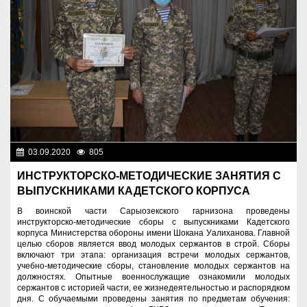
03.09.2020
805
Разное
ИНСТРУКТОРСКО-МЕТОДИЧЕСКИЕ ЗАНЯТИЯ С
ВЫПУСКНИКАМИ КАДЕТСКОГО КОРПУСА
В воинской части Сарыозекского гарнизона проведены
инструкторско-методические сборы с выпускниками Кадетского
корпуса Министерства обороны имени Шокана Уалиханова. Главной
целью сборов является ввод молодых сержантов в строй. Сборы
включают три этапа: организация встречи молодых сержантов,
учебно-методические сборы, становление молодых сержантов на
должностях. Опытные военнослужащие ознакомили молодых
сержантов с историей части, ее жизнедеятельностью и распорядком
дня. С обучаемыми проведены занятия по предметам обучения: