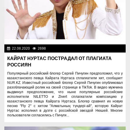
22.08.2020
2698
Разное
КАЙРАТ НУРТАС ПОСТРАДАЛ ОТ ПЛАГИАТА
РОССИЯН
Популярный российский блогер Сергей Пичугин предположил, что у
казахстанского певца Кайрата Нуртаса сплагиатили хит, сообщает
NUR.KZ. Известный российский блогер Сергей Пичугин опубликовал
разоблачающий ролик на своей странице в TikTok. В видео мужчина
выдвинул предположение, что ныне популярные российские
исполнители NILETTO и Zivert сплагиатили композицию у
казахстанского певца Кайрата Нуртаса. Блогер сравнил их новую
песню "Fly 2" с хитом "Алматының түндері-ай", которую Кайрат
Нуртас исполнил в дуэте с российской звездой Нюшей. Многие
пользователи согласились с Пичуги...