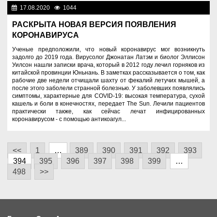
17.08.2020
1044
Разное
РАСКРЫТА НОВАЯ ВЕРСИЯ ПОЯВЛЕНИЯ
КОРОНАВИРУСА
Ученые предположили, что новый коронавирус мог возникнуть
задолго до 2019 года. Вирусолог Джонатан Латэм и биолог Эллисон
Уилсон нашли записки врача, который в 2012 году лечил горняков из
китайской провинции Юньнань. В заметках рассказывается о том, как
рабочие две недели отчищали шахту от фекалий летучих мышей, а
после этого заболели странной болезнью. У заболевших появлялись
симптомы, характерные для COVID-19: высокая температура, сухой
кашель и боли в конечностях, передает The Sun. Лечили пациентов
практически также, как сейчас лечат инфицированных
коронавирусом - с помощью антикоагул...
<<
1
…
389
390
391
392
393
394
395
396
397
398
399
…
498
>>