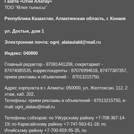
Газета «Огни Алатау»
ТОО "Өлке тынысы"
Республика Казахстан, Алматинская область, г.
К
онаев
ул. Достык, дом 1
Электронная почта: ogni_alatautald@mail.ru
Индекс: 040800
Главный редактор - 87081441208, секретариат -
87474085535, корреспонденты - 87076994618, 87477387357,
прием рекламы и объявлений - 87013215750.
Адрес корпункта в г. Алматы: 050000, ул. Желтоксан, 112, 2
этаж, каб. 202.
Телефоны: прием рекламы и объявлений - 87013215750, e-
mail: ogni_alatau@mail.ru
Телефоны собкоров: по Уйгурскому району +7-708-367-14-
19; по Карасайскому району +7-747-563-61-18; по
Илийскому району +7-700-659-95-35, по