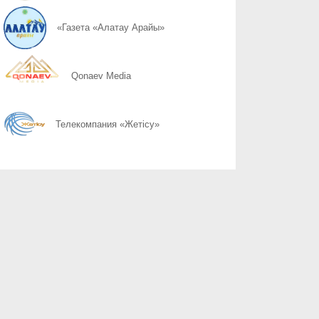
07.08
Слово ведет к знаниям
«Газета «Алатау Арайы»
07.08
Құрылтай сайлауы: өңірлерде саяси күнтәртібі қалай түзіледі?
Qonaev Media
07.08
Курултай-2026: партии вернулись в регионы после дебатов
Телекомпания «Жетісу»