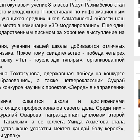
іп оқулары» ученик 8 класса Расул Рахимбеков стал
тного молодежного IT-фестиваля по информационным
и учащихся средних школ Алматинской области наш
е место в номинации «3D-моделирование». Еще один
одарственным письмом за хорошее выступление на
ания, ученики нашей школы добиваются отличных
 языка. Яркое тому свидетельство - победа четырех
ыку «Тіл - тәуелсіздік тұғыры», организованной
».
ина Тохтасунова, одержавшая победу на конкурсе
образования», а также четвероклассник Сухраб
а конкурсе научных проектов «Зерде» в направлении
вича, славится школа и достижениями
стоящих профессионалов своего дела. Среди них -
 Куралай Омарова, награжденная дипломом второй
– Тағылым», а ее коллега Умида Ахметова стала
 ұстаз және ұлағатты мектеп қандай болу керек?»,
ты ұрпақ».