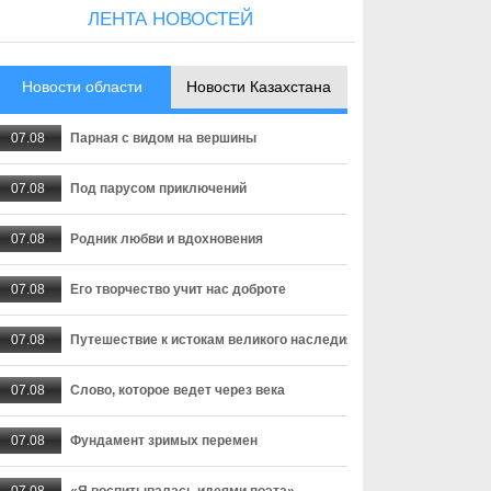
ЛЕНТА НОВОСТЕЙ
Новости области
Новости Казахстана
07.08
Парная с видом на вершины
07.08
Под парусом приключений
07.08
Родник любви и вдохновения
07.08
Его творчество учит нас доброте
07.08
Путешествие к истокам великого наследия
07.08
Слово, которое ведет через века
07.08
Фундамент зримых перемен
07.08
«Я воспитывалась идеями поэта»