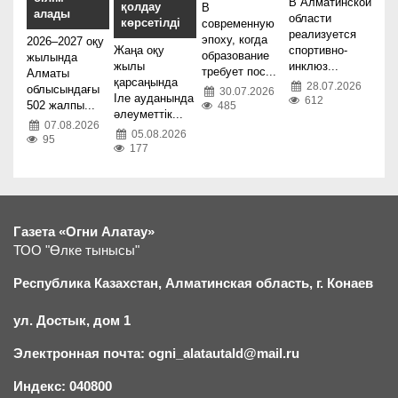
В Алматинской
қолдау
В
алады
области
көрсетілді
современную
реализуется
эпоху, когда
2026–2027 оқу
Жаңа оқу
спортивно-
образование
жылында
жылы
инклюз...
требует пос...
Алматы
қарсаңында
28.07.2026
облысындағы
30.07.2026
Іле ауданында
612
502 жалпы...
485
әлеуметтік...
07.08.2026
05.08.2026
95
177
Газета «Огни Алатау»
ТОО "Өлке тынысы"
Республика Казахстан, Алматинская область, г.
К
онаев
ул. Достык, дом 1
Электронная почта: ogni_alatautald@mail.ru
Индекс: 040800