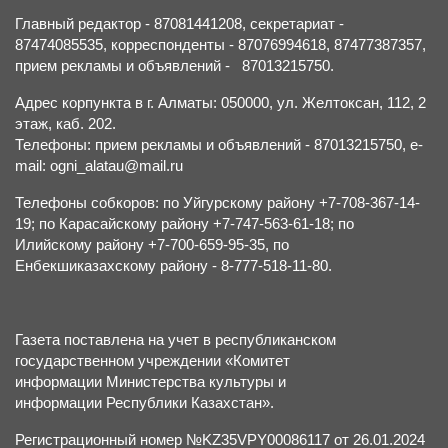
Главный редактор - 87081441208, секретариат -
87474085535, корреспонденты - 87076994618, 87477387357,
прием рекламы и объявлений - 87013215750.
Адрес корпункта в г. Алматы: 050000, ул. Желтоксан, 112, 2
этаж, каб. 202.
Телефоны: прием рекламы и объявлений - 87013215750, e-
mail: ogni_alatau@mail.ru
Телефоны собкоров: по Уйгурскому району +7-708-367-14-
19; по Карасайскому району +7-747-563-61-18; по
Илийскому району +7-700-659-95-35, по
Енбекшиказахскому району - 8-777-518-11-80.
Газета поставлена на учет в республиканском
государственном учреждении «Комитет
информации Министерства культуры и
информации Республики Казахстан».
Регистрационный номер №KZ35VPY00086117 от 26.01.2024