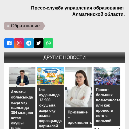
Пресс-служба управления образования
Алматинской области.
Образование
ДРУГИЕ НОВОСТИ
Іле
Проект
Алматы
ауданында
больших
облысында
12 900
возможностей,
жаңа оқу
оқушыға
или как
жылында
жаңа оқу
провести
Призвание
384 мыңнан
жылы
лето с
–
астам
қарсаңында
пользой
вдохновлять
оқушы
қаржылай
білім