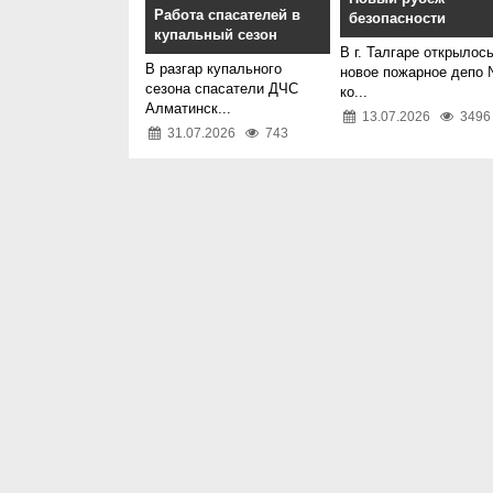
Работа спасателей в
безопасности
купальный сезон
В г. Талгаре открылос
В разгар купального
новое пожарное депо 
сезона спасатели ДЧС
ко...
Алматинск...
13.07.2026
3496
31.07.2026
743