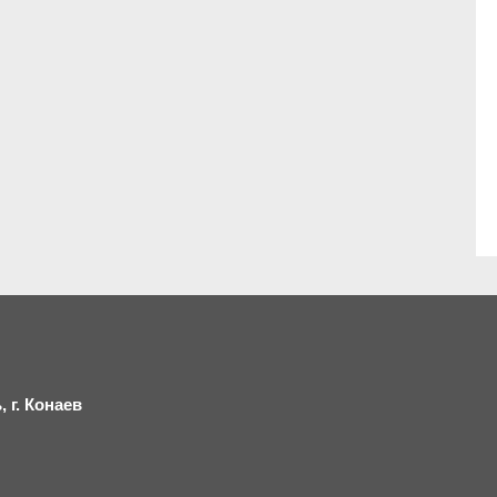
 г.
К
онаев