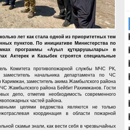
олько лет как стала одной из приоритетных тем
енных пунктов. По инициативе Министерства по
амках программы «Ауыл құтқарушылары» в
улах Актерек и Казыбек строятся специальные
тель Комитета противопожарной службы МЧС РК,
й заместитель начальника департамента по ЧС
н Каримжан, заместитель акима Жамбылского района
о ЧС Жамбылского района Бейбит Рахимжанов. Гости
овых депо, отметив необходимость современного
ивопожарных частей района.
лавными целями ведомства являются не только
ежотраслевая координация в области пожарной
льной скамьи знали, как вести себя в чрезвычайных