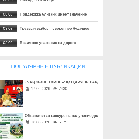
08.08
Поддержка близких имеет значение
08.08
Трезвый выбор – уверенное будущее
08.08
Взаимное уважение на дороге
08.08
Дети учатся на примере взрослых
ПОПУЛЯРНЫЕ ПУБЛИКАЦИИ
08.08
Внимание за рулем спасает жизни
«ЗАҢ ЖӘНЕ ТӘРТІП»: ҚҰТҚАРУШЫЛАРДЫҢ ЕҢБЕГІМЕН ТАН
08.08
Безопасность начинается за рулем
17.06.2026
7430
08.08
Доверие сильнее опасных соблазнов
08.08
Осторожность – лучшая защита в сети
Объявляется конкурс на получение долгосрочного гранта д
10.06.2026
6175
08.08
Одно решение может изменить жизнь