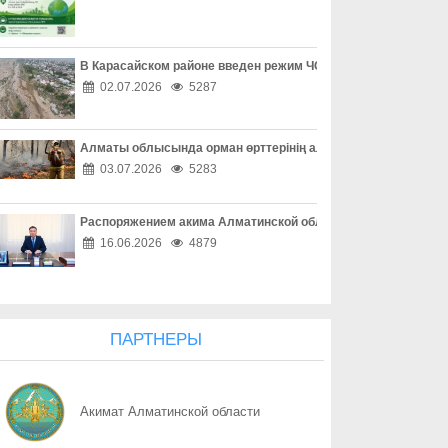
08.08
Профилактика сильнее зависимости
08.08
«Әділет» форумы, Respublica-ның ReTalks алаңы және Baytaq-
В Карасайском районе введен режим ЧС местного масштаба
02.07.2026
5287
08.08
Форум «Әділет», ReTalks Respublica и экологический караван B
Алматы облысында орман өрттерінің алдын алу жұмыстары
08.08
Один код – и аккаунт потерян
03.07.2026
5283
08.08
Покупки без неприятных сюрпризов
Распоряжением акима Алматинской области Куаныш Бахыту
08.08
Опасная ссылка в один клик
16.06.2026
4879
08.08
«Ваш счет в опасности» - не спешите верить
08.08
Осторожность при онлайн-сделках
ПАРТНЕРЫ
08.08
Как обезопасить свое жилье
Акимат Алматинской области
08.08
Собственность под охраной закона