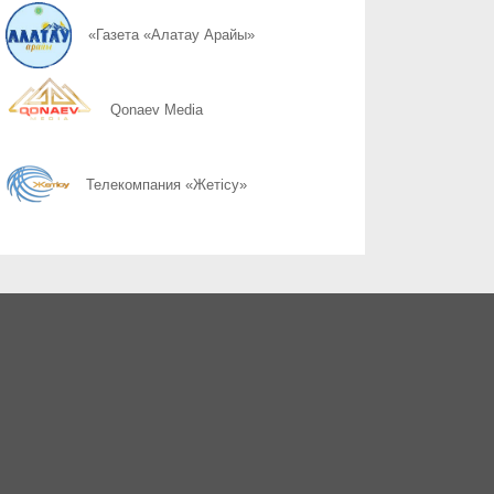
08.08
Простые правила сохранности имущества
«Газета «Алатау Арайы»
08.08
Почему 120 баллов не всегда гарантируют грант, а 100 могут 
Qonaev Media
08.08
Неліктен 120 балл грант алуға әрдайым кепілдік бермейді, ал 1
Телекомпания «Жетісу»