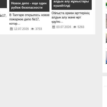
алдын алу жұмыстары
Новое депо - еще один
күшейтілді
рубеж безопасности
ь
Облыста орман өрттерінің
В Талгаре открылось новое
№17,
алдын алу және өрт
пожарное депо №17,
қауіпс...
котор...
03.07.2026
5283
12.07.2026
3703