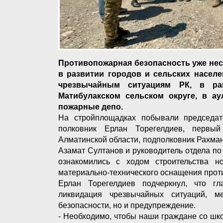
Противопожарная безопасность уже неск
в развитии городов и сельских насел
чрезвычайным ситуациям РК, в р
Матибулакском сельском округе, в а
пожарные депо.
На стройплощадках побывали председа
полковник Ерлан Торегелдиев, первы
Алматинской области, подполковник Рахма
Азамат Султанов и руководитель отдела п
ознакомились с ходом строительства н
материально-технического оснащения прот
Ерлан Торегелдиев подчеркнул, что г
ликвидация чрезвычайных ситуаций, м
безопасности, но и предупреждение.
- Необходимо, чтобы наши граждане со шко