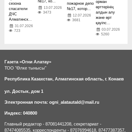
№17, ко...
орман
сезона
пожарное депо
өрттерінің
13.07.2026
спасатели
№17, котор...
алдын алу
3473
ДЧС
12.07.2026
және өрт
Алматинск...
3681
қауіпс...
31.07.2026
03.07.2026
723
5260
Газета «Огни Алатау»
ТОО "Өлке тынысы"
Республика Казахстан, Алматинская область, г.
К
онаев
ул. Достык, дом 1
Электронная почта: ogni_alatautald@mail.ru
Индекс: 040800
Главный редактор - 87081441208, секретариат -
87474085535, корреспонденты - 87076994618, 87477387357,