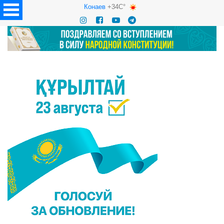
Конаев
+34C°