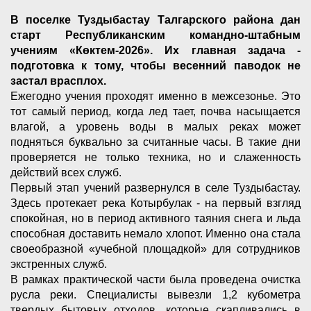
В поселке Туздыбастау Талгарского района дан
старт Республиканским командно-штабным
учениям «Көктем-2026». Их главная задача -
подготовка к тому, чтобы весенний паводок не
застал врасплох.
Ежегодно учения проходят именно в межсезонье. Это
тот самый период, когда лед тает, почва насыщается
влагой, а уровень воды в малых реках может
подняться буквально за считанные часы. В такие дни
проверяется не только техника, но и слаженность
действий всех служб.
Первый этап учений развернулся в селе Туздыбастау.
Здесь протекает река Котырбулак - на первый взгляд
спокойная, но в период активного таяния снега и льда
способная доставить немало хлопот. Именно она стала
своеобразной «учебной площадкой» для сотрудников
экстренных служб.
В рамках практической части была проведена очистка
русла реки. Специалисты вывезли 1,2 кубометра
твердых бытовых отходов, которые скапливались в