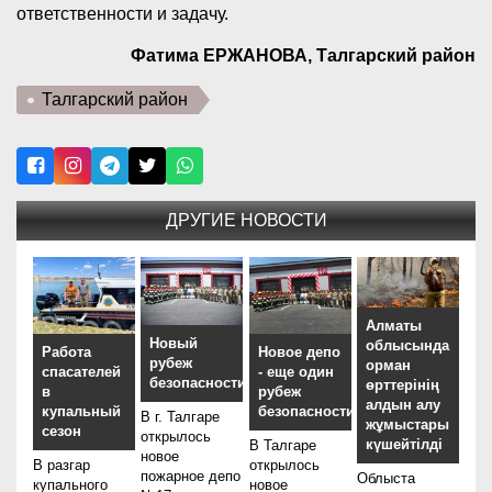
ответственности и задачу.
Фатима ЕРЖАНОВА, Талгарский район
Талгарский район
ДРУГИЕ НОВОСТИ
Алматы
Новый
облысында
Работа
Новое депо
рубеж
орман
спасателей
- еще один
безопасности
өрттерінің
в
рубеж
алдын алу
купальный
безопасности
В г. Талгаре
жұмыстары
сезон
открылось
күшейтілді
В Талгаре
новое
В разгар
открылось
пожарное депо
Облыста
купального
новое