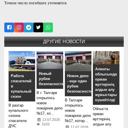
Точное число погибших уточняется.
ДРУГИЕ НОВОСТИ
Алматы
Новый
облысында
Работа
Новое депо
рубеж
орман
спасателей
- еще один
безопасности
өрттерінің
в
рубеж
алдын алу
купальный
безопасности
В г. Талгаре
жұмыстары
сезон
открылось
күшейтілді
В Талгаре
новое
В разгар
открылось
пожарное депо
Облыста
купального
новое
№17, ко...
орман
сезона
пожарное депо
өрттерінің
13.07.2026
спасатели
№17, котор...
алдын алу
3103
ДЧС
12.07.2026