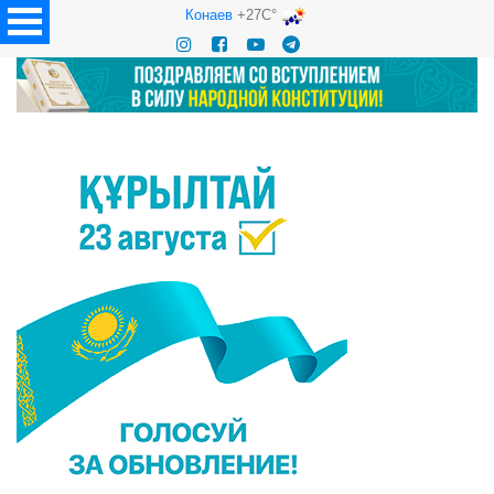
Конаев
+27C°