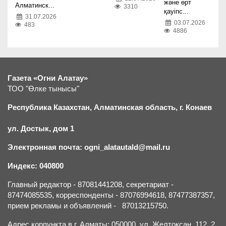
және өрт
Алматинск...
3310
қауіпс...
31.07.2026
03.07.2026
483
4886
Газета «Огни Алатау»
ТОО "Өлке тынысы"
Республика Казахстан, Алматинская область, г.
К
онаев
ул. Достык, дом 1
Электронная почта: ogni_alatautald@mail.ru
Индекс: 040800
Главный редактор - 87081441208, секретариат -
87474085535, корреспонденты - 87076994618, 87477387357,
прием рекламы и объявлений - 87013215750.
Адрес корпункта в г. Алматы: 050000, ул. Желтоксан, 112, 2