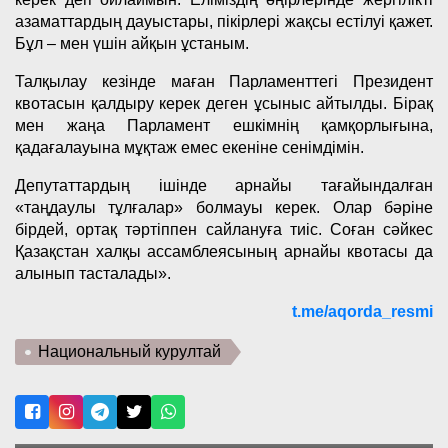
азаматтардың дауыстары, пікірлері жақсы естілуі қажет.
Бұл – мен үшін айқын ұстаным.
Талқылау кезінде маған Парламенттегі Президент
квотасын қалдыру керек деген ұсыныс айтылды. Бірақ
мен жаңа Парламент ешкімнің қамқорлығына,
қадағалауына мұқтаж емес екеніне сенімдімін.
Депутаттардың ішінде арнайы тағайындалған
«таңдаулы тұлғалар» болмауы керек. Олар бәріне
бірдей, ортақ тәртіппен сайлануға тиіс. Соған сәйкес
Қазақстан халқы ассамблеясының арнайы квотасы да
алынып тасталады».
t.me/aqorda_resmi
Национальный курултай