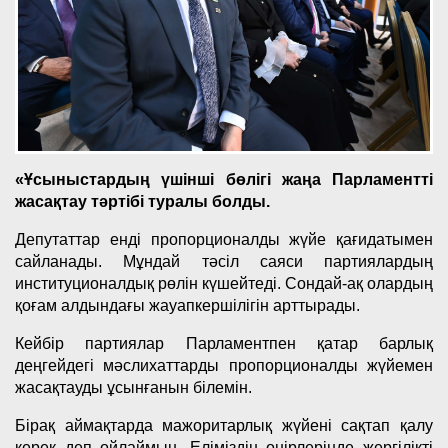
«Ұсыныстардың үшінші бөлігі жаңа Парламентті
жасақтау тәртібі туралы болды.
Депутаттар енді пропорционалды жүйе қағидатымен
сайланады. Мұндай тәсіл саяси партиялардың
институционалдық рөлін күшейтеді. Сондай-ақ олардың
қоғам алдындағы жауапкершілігін арттырады.
Кейбір партиялар Парламентпен қатар барлық
деңгейдегі мәслихаттарды пропорционалды жүйемен
жасақтауды ұсынғанын білемін.
Бірақ аймақтарда мажоритарлық жүйені сақтап қалу
керек деп ойлаймын. Еліміздің өңірлерінде жергілікті