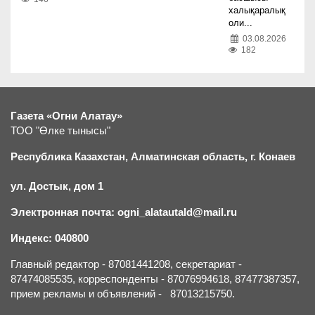
халықаралық
оли...
03.08.2026
182
Газета «Огни Алатау»
ТОО "Өлке тынысы"
Республика Казахстан, Алматинская область, г.
К
онаев
ул. Достык, дом 1
Электронная почта: ogni_alatautald@mail.ru
Индекс: 040800
Главный редактор - 87081441208, секретариат -
87474085535, корреспонденты - 87076994618, 87477387357,
прием рекламы и объявлений - 87013215750.