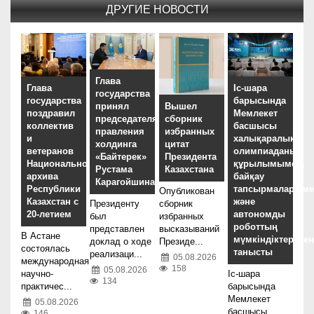
ДРУГИЕ НОВОСТИ
Глава
Глава
Іс-шара
государства
государства
барысында
принял
Вышел
поздравил
Мемлекет
председателя
сборник
коллектив
басшысы
правления
избранных
и
халықаралық
холдинга
цитат
ветеранов
олимпиаданың
«Байтерек»
Президента
Национального
құрылымымен,
Рустама
Казахстана
архива
байқау
Карагойшина
Республики
тапсырмаларыме
Опубликован
Казахстан с
және
Президенту
сборник
20-летием
автономды
был
избранных
роботтың
представлен
высказываний
В Астане
мүмкіндіктерімен
доклад о ходе
Президе...
состоялась
танысты
реализаци...
05.08.2026
международная
158
05.08.2026
научно-
Іс-шара
134
практичес...
барысында
Мемлекет
05.08.2026
басшысы
146