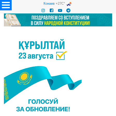
Конаев
+27C°