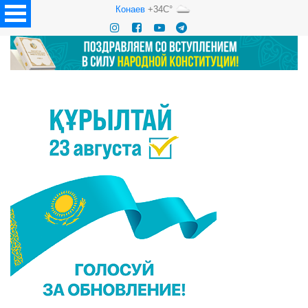
Конаев
+34C°