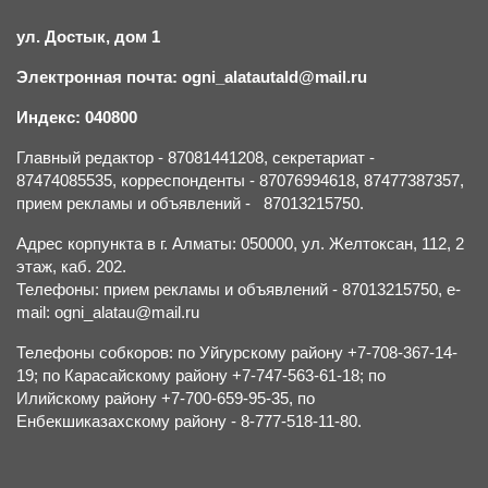
ул. Достык, дом 1
Электронная почта: ogni_alatautald@mail.ru
Индекс: 040800
Главный редактор - 87081441208, секретариат -
87474085535, корреспонденты - 87076994618, 87477387357,
прием рекламы и объявлений - 87013215750.
Адрес корпункта в г. Алматы: 050000, ул. Желтоксан, 112, 2
этаж, каб. 202.
Телефоны: прием рекламы и объявлений - 87013215750, e-
mail: ogni_alatau@mail.ru
Телефоны собкоров: по Уйгурскому району +7-708-367-14-
19; по Карасайскому району +7-747-563-61-18; по
Илийскому району +7-700-659-95-35, по
Енбекшиказахскому району - 8-777-518-11-80.