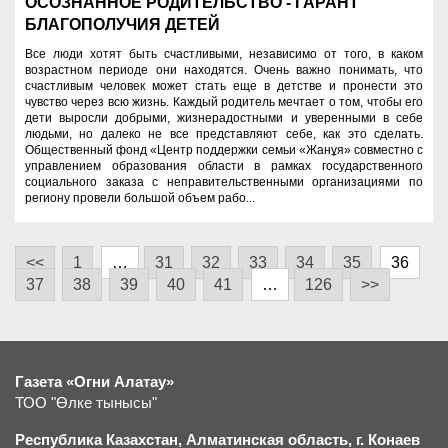
ОСОЗНАННОЕ РОДИТЕЛЬСТВО - ГАРАНТ
БЛАГОПОЛУЧИЯ ДЕТЕЙ
Все люди хотят быть счастливыми, независимо от того, в каком
возрастном периоде они находятся. Очень важно понимать, что
счастливым человек может стать еще в детстве и пронести это
чувство через всю жизнь. Каждый родитель мечтает о том, чтобы его
дети выросли добрыми, жизнерадостными и уверенными в себе
людьми, но далеко не все представляют себе, как это сделать.
Общественный фонд «Центр поддержки семьи «Жанұя» совместно с
управлением образования области в рамках государственного
социального заказа с неправительственными организациями по
региону провели большой объем рабо...
<<
1
…
31
32
33
34
35
36
37
38
39
40
41
…
126
>>
Газета «Огни Алатау»
ТОО "Өлке тынысы"
Республика Казахстан, Алматинская область, г.
К
онаев