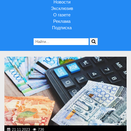
Новости
Эксклюзив
О газете
Реклама
Подписка
21.11.2023
736
Социальная сфера