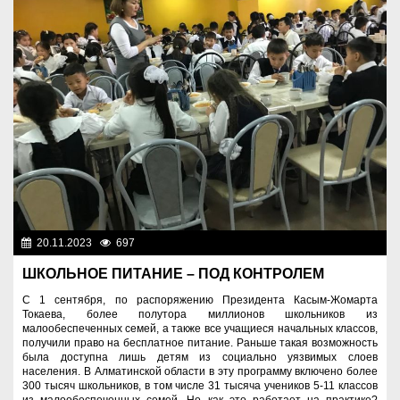
20.11.2023
697
Социальная сфера
ШКОЛЬНОЕ ПИТАНИЕ – ПОД КОНТРОЛЕМ
С 1 сентября, по распоряжению Президента Касым-Жомарта
Токаева, более полутора миллионов школьников из
малообеспеченных семей, а также все учащиеся начальных классов,
получили право на бесплатное питание. Раньше такая возможность
была доступна лишь детям из социально уязвимых слоев
населения. В Алматинской области в эту программу включено более
300 тысяч школьников, в том числе 31 тысяча учеников 5-11 классов
из малообеспеченных семей. Но как это работает на практике?