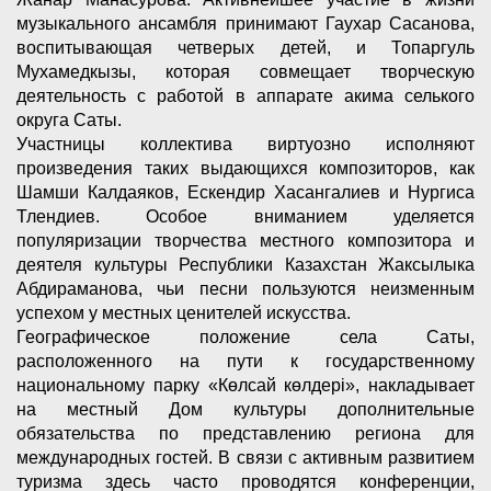
музыкального ансамбля принимают Гаухар Сасанова,
воспитывающая четверых детей, и Топаргуль
Мухамедкызы, которая совмещает творческую
деятельность с работой в аппарате акима селького
округа Саты.
Участницы коллектива виртуозно исполняют
произведения таких выдающихся композиторов, как
Шамши Калдаяков, Ескендир Хасангалиев и Нургиса
Тлендиев. Особое вниманием уделяется
популяризации творчества местного композитора и
деятеля культуры Республики Казахстан Жаксылыка
Абдираманова, чьи песни пользуются неизменным
успехом у местных ценителей искусства.
Географическое положение села Саты,
расположенного на пути к государственному
национальному парку «Көлсай көлдері», накладывает
на местный Дом культуры дополнительные
обязательства по представлению региона для
международных гостей. В связи с активным развитием
туризма здесь часто проводятся конференции,