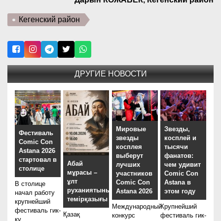
Кегенский район
ДРУГИЕ НОВОСТИ
Мировые
Звезды,
Фестиваль
звезды
косплей и
Comic Con
косплея
тысячи
Astana 2026
выберут
фанатов:
стартовал в
Абай
лучших
чем удивит
столице
мұрасы –
участников
Comic Con
ұлт
Comic Con
Astana в
В столице
руханиятының
Astana 2026
этом году
начал работу
темірқазығы
крупнейший
Международный
Крупнейший
фестиваль гик-
Қазақ
конкурс
фестиваль гик-
ку...