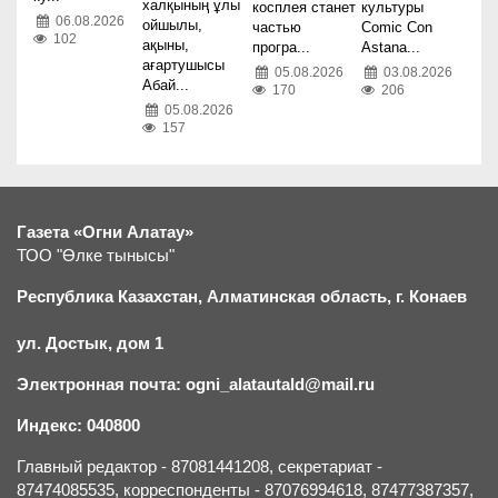
халқының ұлы
косплея станет
культуры
06.08.2026
ойшылы,
частью
Comic Con
102
ақыны,
програ...
Astana...
ағартушысы
05.08.2026
03.08.2026
Абай...
170
206
05.08.2026
157
Газета «Огни Алатау»
ТОО "Өлке тынысы"
Республика Казахстан, Алматинская область, г.
К
онаев
ул. Достык, дом 1
Электронная почта: ogni_alatautald@mail.ru
Индекс: 040800
Главный редактор - 87081441208, секретариат -
87474085535, корреспонденты - 87076994618, 87477387357,