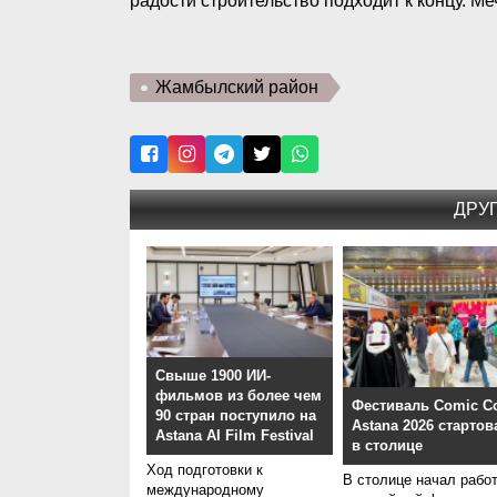
радости строительство подходит к концу. М
Жамбылский район
ДРУ
Свыше 1900 ИИ-
фильмов из более чем
Фестиваль Comic C
90 стран поступило на
Astana 2026 стартов
Astana AI Film Festival
в столице
Ход подготовки к
В столице начал рабо
международному