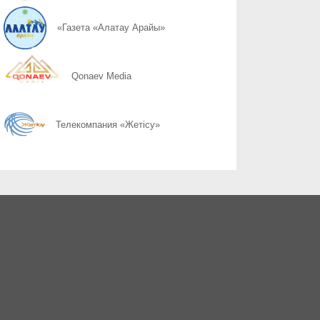
07.08
Слово ведет к знаниям
«Газета «Алатау Арайы»
07.08
Құрылтай сайлауы: өңірлерде саяси күнтәртібі қалай түзіледі?
Qonaev Media
07.08
Курултай-2026: партии вернулись в регионы после дебатов
Телекомпания «Жетісу»