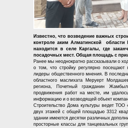
Известно, что возведение важных стро
контроле аким Алматинской области М
находится в селе Каргалы, где закан
посадочных мест. Общая площадь с при
Ранее мы неоднократно рассказывали о ходе
о том, что стройку регулярно посещают 
лидеры общественного мнения. В последн
областного маслихата Меруерт Молдашев
региона, Почетный гражданин Жамбыл
продвижения работ на месте, им удалос
информацию и о возводящей объект компа
Строительство Дома культуры ведет ТОО 
двух этажей с общей площадью 3312 квад
здании имеются десятки различных допол
просторные классы для танцевальных груп