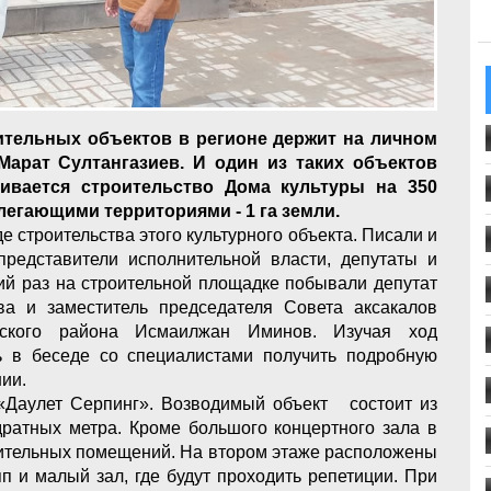
ительных объектов в регионе держит на личном
арат Султангазиев. И один из таких объектов
чивается строительство Дома культуры на 350
легающими территориями - 1 га земли.
 строительства этого культурного объекта. Писали и
представители исполнительной власти, депутаты и
ий раз на строительной площадке побывали депутат
а и заместитель председателя Совета аксакалов
ского района Исмаилжан Иминов. Изучая ход
ь в беседе со специалистами получить подробную
нии.
«Даулет Серпинг». Возводимый объект состоит из
ратных метра. Кроме большого концертного зала в
нительных помещений. На втором этаже расположены
п и малый зал, где будут проходить репетиции. При