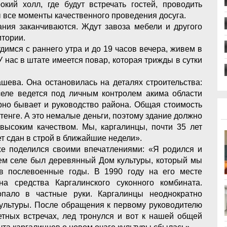
ий холл, где будут встречать гостей, проводить
 все моменты качественного проведения досуга.
ия заканчиваются. Ждут завоза мебели и другого
итории.
димся с раннего утра и до 19 часов вечера, живем в
У нас в штате имеется повар, которая трижды в сутки
ева. Она остановилась на деталях строительства:
еле ведется под личным контролем акима области
рно бывает и руководство района. Общая стоимость
 тенге. А это немалые деньги, поэтому здание должно
 высоким качеством. Мы, каргалинцы, почти 35 лет
ет сдан в строй в ближайшие недели».
поделился своими впечатлениями: «Я родился и
шем селе был деревянный Дом культуры, который мы
в послевоенные годы. В 1990 году на его месте
на средства Каргалинского суконного комбината.
опало в частные руки. Каргалинцы неоднократно
ультуры. После обращения к первому руководителю
етных встречах, лед тронулся и вот к нашей общей