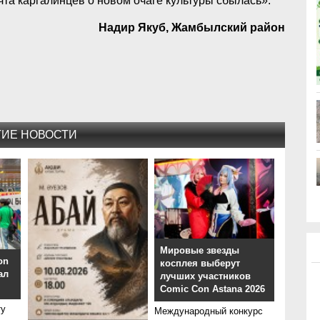
ечта каргалинцев о новом очаге культуры сбылась».
Надир Якуб, Жамбылский район
ГИЕ НОВОСТИ
Мировые звезды
on
косплея выберут
ал
лучших участников
Comic Con Astana 2026
ту
Международный конкурс