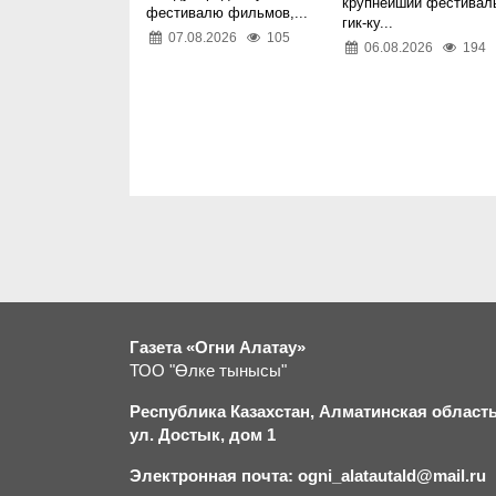
крупнейший фестивал
фестивалю фильмов,...
гик-ку...
07.08.2026
105
06.08.2026
194
Газета «Огни Алатау»
ТОО "Өлке тынысы"
Республика Казахстан, Алматинская область,
ул. Достык, дом 1
Электронная почта: ogni_alatautald@mail.ru