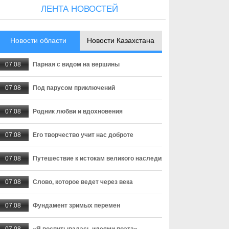
ЛЕНТА НОВОСТЕЙ
Новости области
Новости Казахстана
07.08
Парная с видом на вершины
07.08
Под парусом приключений
07.08
Родник любви и вдохновения
07.08
Его творчество учит нас доброте
07.08
Путешествие к истокам великого наследия
07.08
Слово, которое ведет через века
07.08
Фундамент зримых перемен
07.08
«Я воспитывалась идеями поэта»