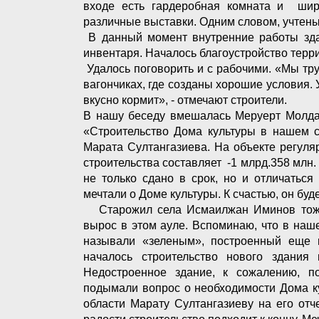
входе есть гардеробная комната и широк
различные выставки. Одним словом, учтены
В данный момент внутренние работы здан
инвентаря. Началось благоустройство терр
Удалось поговорить и с рабочими. «Мы тру
вагончиках, где созданы хорошие условия. 
вкусно кормит», - отмечают строители.
В нашу беседу вмешалась Меруерт Молдаш
«Строительство Дома культуры в нашем с
Марата Султангазиева. На объекте регуля
строительства составляет -1 млрд.358 млн.
не только сдано в срок, но и отличаться
мечтали о Доме культуры. К счастью, он буд
Старожил села Исмаилжан Иминов тоже 
вырос в этом ауле. Вспоминаю, что в на
называли «зеленым», построенный еще 
началось строительство нового здания 
Недостроенное здание, к сожалению, п
подымали вопрос о необходимости Дома к
области Марату Султангазиеву на его отч