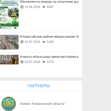
Объявляется конкурс на получение долгосрочного гранта д
07.08
Защита детей требует совместных действий
10.06.2026
6087
07.08
Свыше 1900 ИИ-фильмов из более чем 90 стран поступило на Ast
07.08
У граждан высокие ожидания от выборов в Курултай – опрос о
В Карасайском районе введен режим ЧС местного масштаба
07.08
ОТБАСЫ – ОТАН ҚОРҒАУШЫНЫҢ БЕРІК ТІРЕГІ
02.07.2026
5195
07.08
Еліміздің ертеңі – әрбір азаматтың таңдауында
Алматы облысында орман өрттерінің алдын алу жұмыстары
07.08
Более 100 объектов планируется построить в Алматинской обл
03.07.2026
5179
07.08
Юбилейная выставка клуба открыла свои двери
07.08
Безопасный атом начинается с науки: какую роль играют иссл
ПАРТНЕРЫ
07.08
Вот оно – счастье
Акимат Алматинской области
07.08
КАК ЛЕГКО НАЙТИ СВОЙ УЧАСТОК ДЛЯ ГОЛОСОВАНИЯ? ЗАП