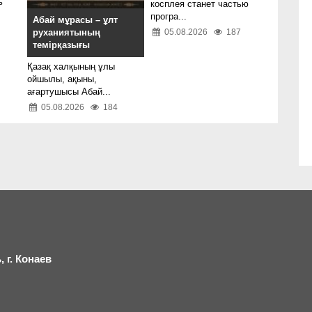
ь
косплея станет частью
програ...
Абай мұрасы – ұлт
руханиятының
05.08.2026
187
темірқазығы
Қазақ халқының ұлы
ойшылы, ақыны,
ағартушысы Абай...
05.08.2026
184
 г.
К
онаев