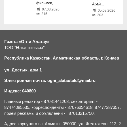
фильмов,...
Абай...
07.08.2026
05.08.2026
215
203
Газета «Огни Алатау»
ТОО "Өлке тынысы"
Республика Казахстан, Алматинская область, г.
К
онаев
ул. Достык, дом 1
Электронная почта: ogni_alatautald@mail.ru
Индекс: 040800
Главный редактор - 87081441208, секретариат -
87474085535, корреспонденты - 87076994618, 87477387357,
прием рекламы и объявлений - 87013215750.
Адрес корпункта в г. Алматы: 050000, ул. Желтоксан, 112, 2