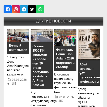
ДРУГИЕ НОВОСТИ
Вечный
Свыше
свет мысли
Фестиваль
1900 ИИ-
Comic Con
фильмов
10 августа -
Astana 2026
из более
День
стартовал в
чем 90
Абай
АбаяНаследие
столице
стран
мұрасы –
великого
поступило
ұлт
казахского...
В столице
на Astana
руханиятының
начал работу
08.08.2026
AI Film
темірқазығы
крупнейший
183
Festival
фестиваль гик-
Қазақ
ку...
Ход
халқының ұлы
подготовки к
06.08.2026
ойшылы,
259
международному
ақыны,
фестивалю
ағартушысы