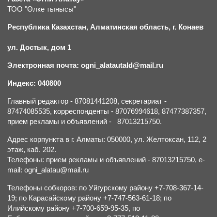
ТОО "Өлке тынысы"
Республика Казахстан, Алматинская область, г.
К
онаев
ул. Достык, дом 1
Электронная почта: ogni_alatautald@mail.ru
Индекс: 040800
Главный редактор - 87081441208, секретариат -
87474085535, корреспонденты - 87076994618, 87477387357,
прием рекламы и объявлений - 87013215750.
Адрес корпункта в г. Алматы: 050000, ул. Желтоксан, 112, 2
этаж, каб. 202.
Телефоны: прием рекламы и объявлений - 87013215750, e-
mail: ogni_alatau@mail.ru
Телефоны собкоров: по Уйгурскому району +7-708-367-14-
19; по Карасайскому району +7-747-563-61-18; по
Илийскому району +7-700-659-95-35, по