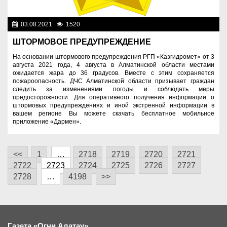
03.08.2021
1520
Служба спасения
ШТОРМОВОЕ ПРЕДУПРЕЖДЕНИЕ
На основании штормового предупреждения РГП «Казгидромет» от 3
августа 2021 года, 4 августа в Алматинской области местами
ожидается жара до 36 градусов. Вместе с этим сохраняется
пожароопасность. ДЧС Алматинской области призывает граждан
следить за изменениями погоды и соблюдать меры
предосторожности. Для оперативного получения информации о
штормовых предупреждениях и иной экстренной информации в
вашем регионе Вы можете скачать бесплатное мобильное
приложение «Дармен».
<<
1
…
2718
2719
2720
2721
2722
2723
2724
2725
2726
2727
2728
…
4198
>>
Газета «Огни Алатау»