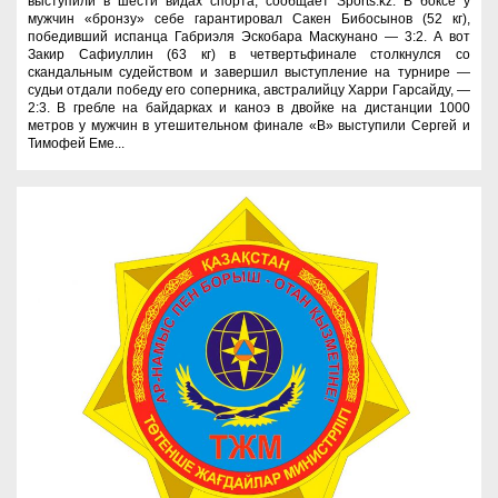
выступили в шести видах спорта, сообщает Sports.kz. В боксе у
мужчин «бронзу» себе гарантировал Сакен Бибосынов (52 кг),
победивший испанца Габриэля Эскобара Маскунано — 3:2. А вот
Закир Сафиуллин (63 кг) в четвертьфинале столкнулся со
скандальным судейством и завершил выступление на турнире —
судьи отдали победу его соперника, австралийцу Харри Гарсайду, —
2:3. В гребле на байдарках и каноэ в двойке на дистанции 1000
метров у мужчин в утешительном финале «В» выступили Сергей и
Тимофей Еме...