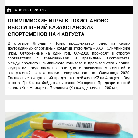
04.08.2021
697
Спорт и туризм
ОЛИМПИЙСКИЕ ИГРЫ В ТОКИО: АНОНС
ВЫСТУПЛЕНИЙ КАЗАХСТАНСКИХ
СПОРТСМЕНОВ НА 4 АВГУСТА
В столице Японии - Токио продолжается одно из самых
долгожданных спортивных событий этого лета - XXXII Олимпийские
игры. Отложенные на один год, ОИ-2020 проходят в строгом
соответствии с требованиями и правилами Оргкомитета,
Международного Олимпийского комитета и правительства Японии.
Olympic.kz представляет анонс дня с расписанием событий и
выступлений казахстанских спортсменов на Олимпиаде-2020.
Расписание выступлений представителей #teamKZ на 4 августа. Вид
спорта: Гребля на байдарках и каноэ. Женщины. Предварительный
заплыв Кто: Маргарита Торлопова (Каноэ-одиночка на 200 м.),...