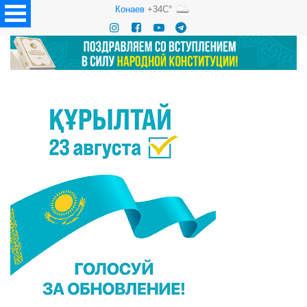
Конаев
+34C°