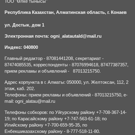
ТОО "Өлке тынысы"
Республика Казахстан, Алматинская область, г.
К
онаев
ул. Достык, дом 1
Электронная почта: ogni_alatautald@mail.ru
Индекс: 040800
Главный редактор - 87081441208, секретариат -
87474085535, корреспонденты - 87076994618, 87477387357,
прием рекламы и объявлений - 87013215750.
Адрес корпункта в г. Алматы: 050000, ул. Желтоксан, 112, 2
этаж, каб. 202.
Телефоны: прием рекламы и объявлений - 87013215750, e-
mail: ogni_alatau@mail.ru
Телефоны собкоров: по Уйгурскому району +7-708-367-14-
19; по Карасайскому району +7-747-563-61-18; по
Илийскому району +7-700-659-95-35, по
Енбекшиказахскому району - 8-777-518-11-80.