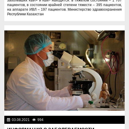
заболевших КВИ+ и КВИ- находятся: в тяжелом состоянии – 1 707
пациентов, в состоянии крайней степени тяжести – 395 пациентов,
на аппарате ИВЛ – 197 пациентов. Министерство здравоохранения
Республики Казахстан
03.08.2021
994
Новости Казахстана