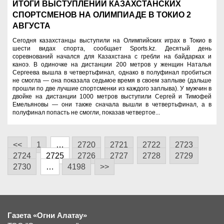
ИТОГИ ВЫСТУПЛЕНИЙ КАЗАХСТАНСКИХ
СПОРТСМЕНОВ НА ОЛИМПИАДЕ В ТОКИО 2
АВГУСТА
Сегодня казахстанцы выступили на Олимпийских играх в Токио в
шести видах спорта, сообщает Sports.kz. Десятый день
соревнований начался для Казахстана с гребли на байдарках и
каноэ. В одиночке на дистанции 200 метров у женщин Наталья
Сергеева вышла в четвертьфинал, однако в полуфинал пробиться
не смогла — она показала седьмое время в своем заплыве (дальше
прошли по две лучшие спортсменки из каждого заплыва). У мужчин в
двойке на дистанции 1000 метров выступили Сергей и Тимофей
Емельяновы — они также сначала вышли в четвертьфинал, а в
полуфинал попасть не смогли, показав четвертое...
<<
1
…
2720
2721
2722
2723
2724
2725
2726
2727
2728
2729
2730
…
4198
>>
Газета «Огни Алатау»