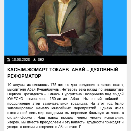
10.08.2020
892
Нет информации
КАСЫМ-ЖОМАРТ ТОКАЕВ: АБАЙ – ДУХОВНЫЙ
РЕФОРМАТОР
10 августа исполнилось 175 лет со дня рождения великого поэта,
мыслителя Абая Кунанбайулы. Четверть века назад по инициативе
Первого Президента – Елбасы Нурсултана Назарбаева под эгидой
ЮНЕСКО отмечалось 150-летие Абая. Нынешний юбилей –
продолжение этой замечательной традиции. На этот год было
запланировано немало юбилейных мероприя­тий. Однако из-за
охватившей весь мир пандемии мы перевели большую их часть в
онлайн-формат. Наш народ прошел через многие испытания.
Уверен, мы вместе преодолеем и эту напасть. Трудности приходят и
уходят, а поэзия и творчество Абая вечно. П...