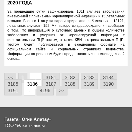
2020 ГОДА
За прошедшие сутки зафиксированы 1011 случаев заболевания
пневмонией с признаками коронавирусной инфекции и 15 летальных
исходов. Всего с 1 августа зарегистрировано: заболевших – 13121,
летальных случаев - 152. Министерство здравоохранения сообщает
о том, что информация о суточных данных и общем количестве
заболевших и умерших от коронавирусной инфекции с
положительным ПЦР-тестом, а также КВИ с отрицательным ПЦР-
тестом будет публиковаться в ежедневном формате на
официальном сайте и социальных страницах ведомства.
Информация по регионам будет предоставляться на еженедельной
основ...
<<
1
…
3181
3182
3183
3184
3185
3186
3187
3188
3189
3190
3191
…
4196
>>
Газета «Огни Алатау»
ТОО "Өлке тынысы"