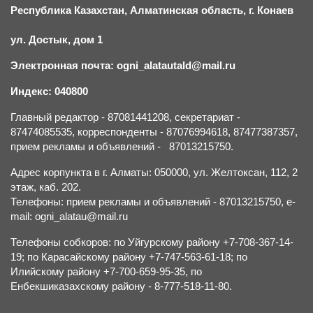
Республика Казахстан, Алматинская область, г.
К
онаев
ул. Достык, дом 1
Электронная почта: ogni_alatautald@mail.ru
Индекс: 040800
Главный редактор - 87081441208, секретариат -
87474085535, корреспонденты - 87076994618, 87477387357,
прием рекламы и объявлений - 87013215750.
Адрес корпункта в г. Алматы: 050000, ул. Желтоксан, 112, 2
этаж, каб. 202.
Телефоны: прием рекламы и объявлений - 87013215750, e-
mail: ogni_alatau@mail.ru
Телефоны собкоров: по Уйгурскому району +7-708-367-14-
19; по Карасайскому району +7-747-563-61-18; по
Илийскому району +7-700-659-95-35, по
Енбекшиказахскому району - 8-777-518-11-80.