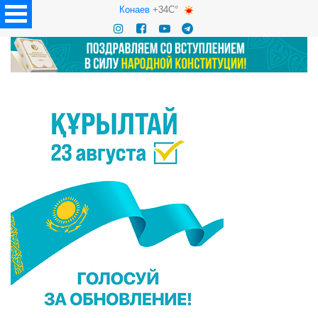
Конаев
+34C°