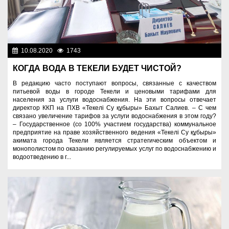
10.08.2020
1743
Общество
КОГДА ВОДА В ТЕКЕЛИ БУДЕТ ЧИСТОЙ?
В редакцию часто поступают вопросы, связанные с качеством
питьевой воды в городе Текели и ценовыми тарифами для
населения за услуги водоснабжения. На эти вопросы отвечает
директор ККП на ПХВ «Текелі Су құбыры» Бахыт Салиев. – С чем
связано увеличение тарифов за услуги водоснабжения в этом году?
– Государственное (со 100% участием государства) коммунальное
предприятие на праве хозяйственного ведения «Текелі Су құбыры»
акимата города Текели является стратегическим объектом и
монополистом по оказанию регулируемых услуг по водоснабжению и
водоотведению в г...