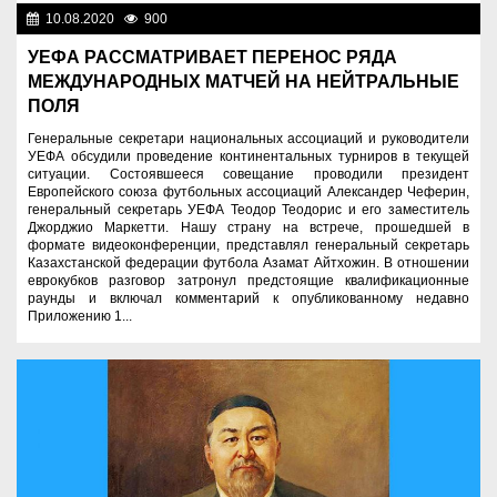
10.08.2020
900
Спорт и туризм
УЕФА РАССМАТРИВАЕТ ПЕРЕНОС РЯДА
МЕЖДУНАРОДНЫХ МАТЧЕЙ НА НЕЙТРАЛЬНЫЕ
ПОЛЯ
Генеральные секретари национальных ассоциаций и руководители
УЕФА обсудили проведение континентальных турниров в текущей
ситуации. Состоявшееся совещание проводили президент
Европейского союза футбольных ассоциаций Александер Чеферин,
генеральный секретарь УЕФА Теодор Теодорис и его заместитель
Джорджио Маркетти. Нашу страну на встрече, прошедшей в
формате видеоконференции, представлял генеральный секретарь
Казахстанской федерации футбола Азамат Айтхожин. В отношении
еврокубков разговор затронул предстоящие квалификационные
раунды и включал комментарий к опубликованному недавно
Приложению 1...