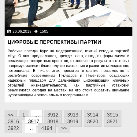
26.06.2018
1505
Социальная сфера
ЦИФРОВЫЕ ПЕРСПЕКТИВЫ ПАРТИИ
Рабочие поездки Курс на модернизацию, взятый сегодня партией
«Нұр Отан», предполагает, прежде всего, отход от формализма и
реализацию конкретных проектов, от конечного результата которых
напрямую зависит благополучие населения и развитие молодежного
потенциала. В числе этих проектов открытие повсеместно в
республике современных IT-классов и IT-центров, создающих
надежный плацдарм для дальнейшей цифровизации ключевых
отраслей жизнедеятельности. Как партийные установки
реализуются сегодня на местах, на что стоит обратить внимание
нуротановцам и региональным госорганам в п...
<<
1
…
3912
3913
3914
3915
3916
3917
3918
3919
3920
3921
3922
…
4194
>>