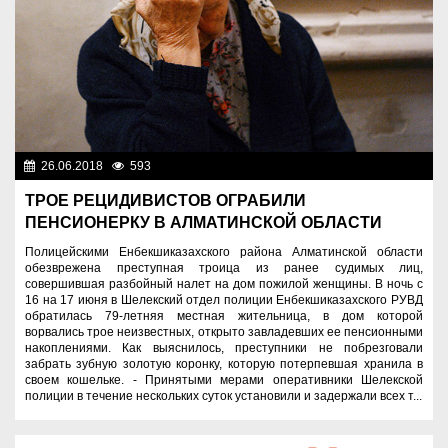
26.06.2018
593
Нет информации
ТРОЕ РЕЦИДИВИСТОВ ОГРАБИЛИ
ПЕНСИОНЕРКУ В АЛМАТИНСКОЙ ОБЛАСТИ
Полицейскими Енбекшиказахского района Алматинской области
обезврежена преступная троица из ранее судимых лиц,
совершившая разбойный налет на дом пожилой женщины. В ночь с
16 на 17 июня в Шелекский отдел полиции Енбекшиказахского РУВД
обратилась 79-летняя местная жительница, в дом которой
ворвались трое неизвестных, открыто завладевших ее пенсионными
накоплениями. Как выяснилось, преступники не побрезговали
забрать зубную золотую коронку, которую потерпевшая хранила в
своем кошельке. - Принятыми мерами оперативники Шелекской
полиции в течение нескольких суток установили и задержали всех т...