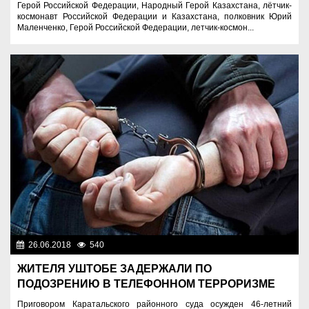
Герой Российской Федерации, Народный Герой Казахстана, лётчик-
космонавт Российской Федерации и Казахстана, полковник Юрий
Маленченко, Герой Российской Федерации, летчик-космон...
26.06.2018
540
Нет информации
ЖИТЕЛЯ УШТОБЕ ЗАДЕРЖАЛИ ПО
ПОДОЗРЕНИЮ В ТЕЛЕФОННОМ ТЕРРОРИЗМЕ
Приговором Каратальского районного суда осужден 46-летний