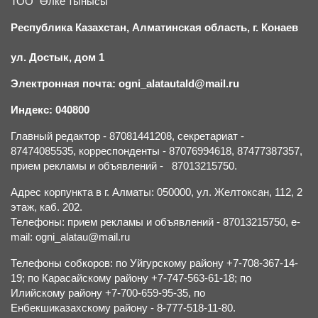
ТОО "Өлке тынысы"
Республика Казахстан, Алматинская область, г.
К
онаев
ул. Достык, дом 1
Электронная почта: ogni_alatautald@mail.ru
Индекс: 040800
Главный редактор - 87081441208, секретариат -
87474085535, корреспонденты - 87076994618, 87477387357,
прием рекламы и объявлений - 87013215750.
Адрес корпункта в г. Алматы: 050000, ул. Желтоксан, 112, 2
этаж, каб. 202.
Телефоны: прием рекламы и объявлений - 87013215750, e-
mail: ogni_alatau@mail.ru
Телефоны собкоров: по Уйгурскому району +7-708-367-14-
19; по Карасайскому району +7-747-563-61-18; по
Илийскому району +7-700-659-95-35, по
Енбекшиказахскому району - 8-777-518-11-80.