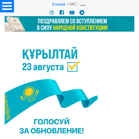
Конаев
+34C°