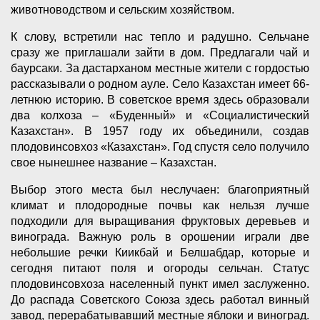
животноводством и сельским хозяйством.
К слову, встретили нас тепло и радушно. Сельчане
сразу же приглашали зайти в дом. Предлагали чай и
баурсаки. За дастарханом местные жители с гордостью
рассказывали о родном ауле. Село Казахстан имеет 66-
летнюю историю. В советское время здесь образовали
два колхоза – «Буденный» и «Социалистический
Казахстан». В 1957 году их объединили, создав
плодовинсовхоз «Казахстан». Год спустя село получило
свое нынешнее название – Казахстан.
Выбор этого места был неслучаен: благоприятный
климат и плодородные почвы как нельзя лучше
подходили для выращивания фруктовых деревьев и
винограда. Важную роль в орошении играли две
небольшие речки Киикбай и Белшабдар, которые и
сегодня питают поля и огороды сельчан. Статус
плодовинсовхоза населенный пункт имел заслуженно.
До распада Советского Союза здесь работал винный
завод, перерабатывавший местные яблоки и виноград.