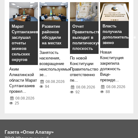
Власть
Марат
Развитие
Отчет
получила
Султангазиев
районов
Правительства
дополнительное
заслушал
обсудили
выходит в
звено
отчеты
на местах
политическую
акимов
плоскость
Новая
Занятость
сельских
Конституция
населения,
По новой
округов
закрепила
возвращение
Конституции
должность
Аким
неиспользуемых
Правительство
Вице-
Алматинской
зе...
ответственно
президе...
области Марат
пе...
08.08.2026
Султангазиев
94
08.08.2026
08.08.2026
провел...
88
92
08.08.2026
25
Газета «Огни Алатау»