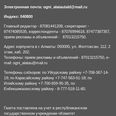
Электронная почта: ogni_alatautald@mail.ru
Индекс: 040800
Главный редактор - 87081441208, секретариат -
87474085535, корреспонденты - 87076994618, 87477387357,
прием рекламы и объявлений - 87013215750.
Адрес корпункта в г. Алматы: 050000, ул. Желтоксан, 112, 2
этаж, каб. 202.
Телефоны: прием рекламы и объявлений - 87013215750, e-
mail: ogni_alatau@mail.ru
Телефоны собкоров: по Уйгурскому району +7-708-367-14-
19; по Карасайскому району +7-747-563-61-18; по
Илийскому району +7-700-659-95-35, по
Енбекшиказахскому району - 8-777-518-11-80.
Газета поставлена на учет в республиканском
государственном учреждении «Комитет