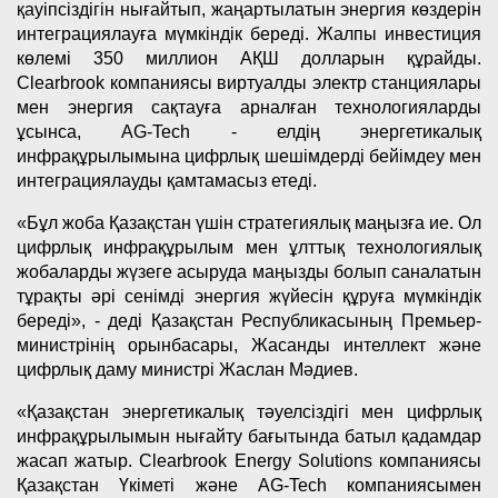
қауіпсіздігін нығайтып, жаңартылатын энергия көздерін
интеграциялауға мүмкіндік береді. Жалпы инвестиция
көлемі 350 миллион АҚШ долларын құрайды.
Clearbrook компаниясы виртуалды электр станциялары
мен энергия сақтауға арналған технологияларды
ұсынса, AG-Tech - елдің энергетикалық
инфрақұрылымына цифрлық шешімдерді бейімдеу мен
интеграциялауды қамтамасыз етеді.
«Бұл жоба Қазақстан үшін стратегиялық маңызға ие. Ол
цифрлық инфрақұрылым мен ұлттық технологиялық
жобаларды жүзеге асыруда маңызды болып саналатын
тұрақты әрі сенімді энергия жүйесін құруға мүмкіндік
береді», - деді Қазақстан Республикасының Премьер-
министрінің орынбасары, Жасанды интеллект және
цифрлық даму министрі Жаслан Мәдиев.
«Қазақстан энергетикалық тәуелсіздігі мен цифрлық
инфрақұрылымын нығайту бағытында батыл қадамдар
жасап жатыр. Clearbrook Energy Solutions компаниясы
Қазақстан Үкіметі және AG-Tech компаниясымен