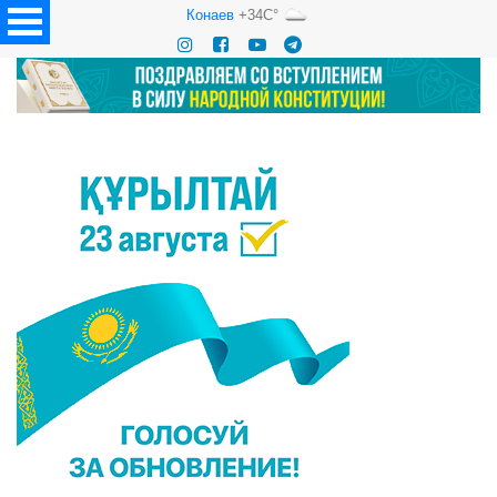
Конаев
+34C°