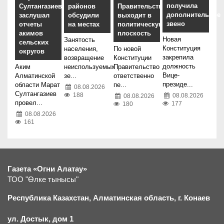
получила
Султангазиев
районов
Правительства
дополнительное
заслушал
обсудили
выходит в
звено
отчеты
на местах
политическую
акимов
плоскость
Новая
Занятость
сельских
Конституция
населения,
По новой
округов
закрепила
возвращение
Конституции
должность
Аким
неиспользуемых
Правительство
Вице-
Алматинской
зе...
ответственно
президе...
области Марат
пе...
08.08.2026
Султангазиев
188
08.08.2026
08.08.2026
провел...
177
180
08.08.2026
161
Газета «Огни Алатау»
ТОО "Өлке тынысы"
Республика Казахстан, Алматинская область, г.
К
онаев
ул. Достык, дом 1