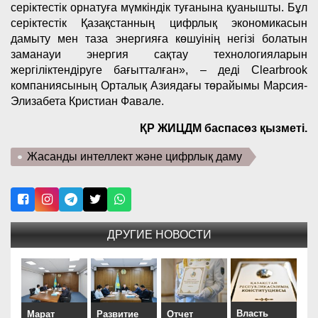
серіктестік орнатуға мүмкіндік туғанына қуанышты. Бұл
серіктестік Қазақстанның цифрлық экономикасын
дамыту мен таза энергияға көшуінің негізі болатын
заманауи энергия сақтау технологияларын
жергіліктендіруге бағытталған», – деді Clearbrook
компаниясының Орталық Азиядағы төрайымы Марсия-
Элизабета Кристиан Фавале.
ҚР ЖИЦДМ баспасөз қызметі.
Жасанды интеллект және цифрлық даму
ДРУГИЕ НОВОСТИ
Власть
Марат
Развитие
Отчет