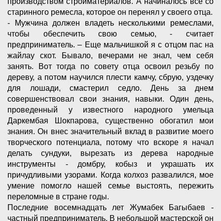
производством стройматериалов. А начиналось все со
старинного ремесла, которое он перенял у своего отца.
- Мужчина должен владеть несколькими ремеслами,
чтобы обеспечить свою семью, - считает
предприниматель. – Еще мальчишкой я с отцом пас на
жайлау скот. Бывало, вечерами не знал, чем себя
занять. Вот тогда по совету отца освоил резьбу по
дереву, а потом научился плести камчу, сбрую, уздечку
для лошади, смастерил седло. День за днем
совершенствовал свои знания, навыки. Один день,
проведенный у известного народного умельца
Даркембая Шокпарова, существенно обогатил мои
знания. Он внес значительный вклад в развитие моего
творческого потенциала, потому что вскоре я начал
делать сундуки, вырезать из дерева народные
инструменты - домбру, кобыз и украшать их
причудливыми узорами. Когда колхоз развалился, мое
умение помогло нашей семье выстоять, пережить
переломные в стране годы.
Последние восемнадцать лет Жумабек Багыбаев -
частный предприниматель. В небольшой мастерской он