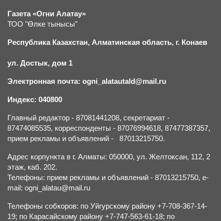
Газета «Огни Алатау»
ТОО "Өлке тынысы"
Республика Казахстан, Алматинская область, г.
К
онаев
ул. Достык, дом 1
Электронная почта: ogni_alatautald@mail.ru
Индекс: 040800
Главный редактор - 87081441208, секретариат -
87474085535, корреспонденты - 87076994618, 87477387357,
прием рекламы и объявлений - 87013215750.
Адрес корпункта в г. Алматы: 050000, ул. Желтоксан, 112, 2
этаж, каб. 202.
Телефоны: прием рекламы и объявлений - 87013215750, e-
mail: ogni_alatau@mail.ru
Телефоны собкоров: по Уйгурскому району +7-708-367-14-
19; по Карасайскому району +7-747-563-61-18; по