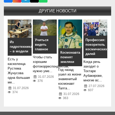
ДРУГИЕ НОВОСТИ
Учиться
Профессия:
Из
видеть
покоритель
гидротехника
главное
космических
– в модели
Космонавта
далей
Чтобы стать
помнят
Есть у
хорошим
Когда речь
земляки
каскеленца
фотокорреспондентом,
заходит о
Рустема
Год назад
нужно уме...
Тохтаре
Жунусова
ушел из жизни
Аубакирове,
31.07.2026
одна большая
знаменитый
многие вс...
376
ме...
космонавт
27.07.2026
31.07.2026
Талга...
607
374
31.07.2026
363