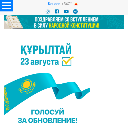
Конаев
+34C°