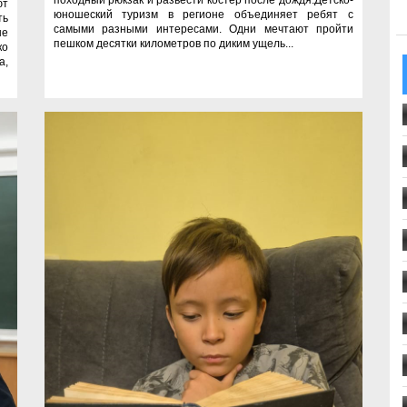
ют
юношеский туризм в регионе объединяет ребят с
ть
самыми разными интересами. Одни мечтают пройти
ые
пешком десятки километров по диким ущель...
ко
а,