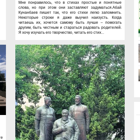
Мне понравилось, что в стихах простые и понятные
слова, но при этом они заставляют задуматься.Абай
Кунанбаев пишет так, что его стихи легко запомнить.
Некоторые строки я даже выучил наизусть. Когда
читаешь их, хочется самому быть лучше – помогать
другим, быть честным и стараться радовать родителей.
Я хочу изучать его творчество, читать его стих...
ты
те