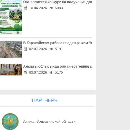
Объявляется конкурс на получение долгосрочного гранта д
07.08
Защита детей требует совместных действий
10.06.2026
6083
07.08
Свыше 1900 ИИ-фильмов из более чем 90 стран поступило на Ast
07.08
У граждан высокие ожидания от выборов в Курултай – опрос о
В Карасайском районе введен режим ЧС местного масштаба
07.08
ОТБАСЫ – ОТАН ҚОРҒАУШЫНЫҢ БЕРІК ТІРЕГІ
02.07.2026
5191
07.08
Еліміздің ертеңі – әрбір азаматтың таңдауында
Алматы облысында орман өрттерінің алдын алу жұмыстары
07.08
Более 100 объектов планируется построить в Алматинской обл
03.07.2026
5175
07.08
Юбилейная выставка клуба открыла свои двери
07.08
Безопасный атом начинается с науки: какую роль играют иссл
ПАРТНЕРЫ
07.08
Вот оно – счастье
Акимат Алматинской области
07.08
КАК ЛЕГКО НАЙТИ СВОЙ УЧАСТОК ДЛЯ ГОЛОСОВАНИЯ? ЗАП