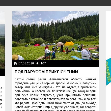
07.08.2026
107
Спорт и туризм
ПОД ПАРУСОМ ПРИКЛЮЧЕНИЙ
изм
Летом сотни ребят Алматинской области меняют
городские улицы на горные тропы, каньоны и попутный
ветер. Для них каникулы - это не отдых в привычном
за
понимании, а настоящее приключение, где каждый день
 и
приносит новые открытия, учит принимать решения,
ти
работать в команде и отвечать как за себя, так и за тех,
ar
кто рядом. Пока одни школьники считают дни до выхода
из
новой компьютерной игры, другие уже знают, как собрать
ый
походный рюкзак и развести костер после дождя.Детско-