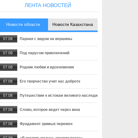
ЛЕНТА НОВОСТЕЙ
Новости области
Новости Казахстана
07.08
Парная с видом на вершины
07.08
Под парусом приключений
07.08
Родник любви и вдохновения
07.08
Его творчество учит нас доброте
07.08
Путешествие к истокам великого наследия
07.08
Слово, которое ведет через века
07.08
Фундамент зримых перемен
07.08
«Я воспитывалась идеями поэта»