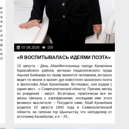
ты
то
га
ти
ят
от
 и
ти
од
07.08.2026
105
Знаменательные даты
ы,
ся
«Я ВОСПИТЫВАЛАСЬ ИДЕЯМИ ПОЭТА»
го
10 августа - День АбаяЖительница города Каскелена
Карасайского района, ветеран педагогического труда
Акылия Бекбаева по праву является человеком, которого
ведет по жизни и хранит дух известного казахского поэта
и философа Абая Кунанбаева. Во-первых, они родом с
одних мест - с Семипалатинской области. Причем, месяц
их рождения - август. Во-вторых, практически вся ее
жизнь связана с учреждениями, носящими имя этого
великого мыслителя. – Посудите сами: Абай Кунанбаев
родился 10 августа 1845 года в Семипалатинской
области, на склонах гор Шынгыстау, что неподалеку от
источника Каскабулак, а я – 25...