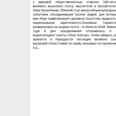
с мировой общественностью отметил 180-лет
великого казахского поэта, мыслителя и просветите
Абая Кунанбаева. Юбилей стал масштабным культурн
событием, объединившим тысячи людей, для котор
имя Абая символизирует духовное богатство, мудрость
национальную идентичность.Основные торжест
развернулись на родине поэта – в области Абай. Имен
туда в дни празднования отправилась и 
корреспондент газеты «Огни Алатау», чтобы увидеть, к
хранится и передается наследие великого сы
казахской степи.Семей по праву называют историческ
и д...