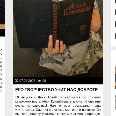
ты
ая
го
ть
м.
ых
не
жь
д.
07.08.2026
99
Знаменательные даты
на
ям
ЕГО ТВОРЧЕСТВО УЧИТ НАС ДОБРОТЕ
ии
10 августа - День АбаяЯ познакомился со стихами
казахского поэта Абая Кунанбаева в школе. И они мне
очень понравились! Нам о нем рассказала наша
учительница. Один из его стихов мы читали на уроке. Он
был про доброту, уважение к людям и любовь к природе.