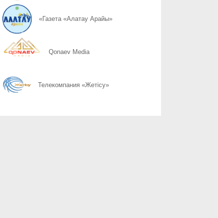
07.08
Слово ведет к знаниям
«Газета «Алатау Арайы»
07.08
Құрылтай сайлауы: өңірлерде саяси күнтәртібі қалай түзіледі?
Qonaev Media
07.08
Курултай-2026: партии вернулись в регионы после дебатов
Телекомпания «Жетісу»