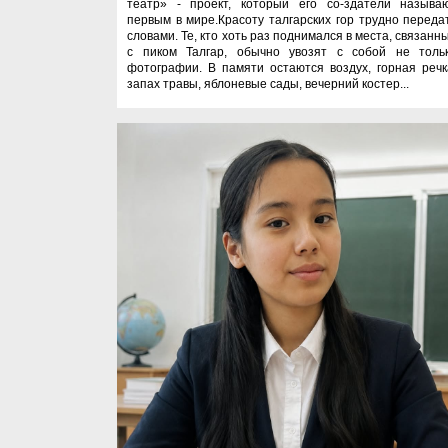
театр» - проект, который его со-здатели называ
первым в мире.Красоту талгарских гор трудно переда
словами. Те, кто хоть раз поднимался в места, связанн
с пиком Талгар, обычно увозят с собой не толь
фотографии. В памяти остаются воздух, горная речк
запах травы, яблоневые сады, вечерний костер...