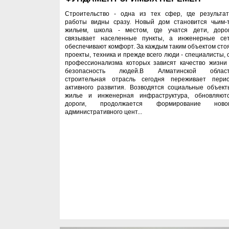
Строительство - одна из тех сфер, где результа
работы видны сразу. Новый дом становится чьим-
жильем, школа - местом, где учатся дети, доро
связывает населенные пункты, а инженерные се
обеспечивают комфорт. За каждым таким объектом сто
проекты, техника и прежде всего люди - специалисты, 
профессионализма которых зависят качество жизни
безопасность людей.В Алматинской облас
строительная отрасль сегодня переживает пери
активного развития. Возводятся социальные объект
жилье и инженерная инфраструктура, обновляют
дороги, продолжается формирование ново
административного цент...