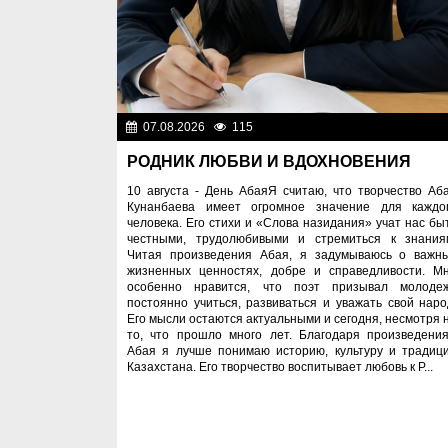
07.08.2026
115
Знаменательные да
РОДНИК ЛЮБВИ И ВДОХНОВЕНИЯ
10 августа - День АбаяЯ считаю, что творчество Аб
Кунанбаева имеет огромное значение для каждо
человека. Его стихи и «Слова назидания» учат нас бы
честными, трудолюбивыми и стремиться к знания
Читая произведения Абая, я задумываюсь о важн
жизненных ценностях, добре и справедливости. М
особенно нравится, что поэт призывал молоде
постоянно учиться, развиваться и уважать свой наро
Его мысли остаются актуальными и сегодня, несмотря 
то, что прошло много лет. Благодаря произведени
Абая я лучше понимаю историю, культуру и традиц
Казахстана. Его творчество воспитывает любовь к Р...