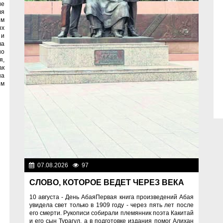
ие
ля
ым
ых
 и
ва
но
я,
ак
на
им
07.08.2026
97
Знаменательные даты
СЛОВО, КОТОРОЕ ВЕДЕТ ЧЕРЕЗ ВЕКА
10 августа - День АбаяПервая книга произведений Абая
увидела свет только в 1909 году - через пять лет после
его смерти. Рукописи собирали племянник поэта Какитай
и его сын Турагул, а в подготовке издания помог Алихан