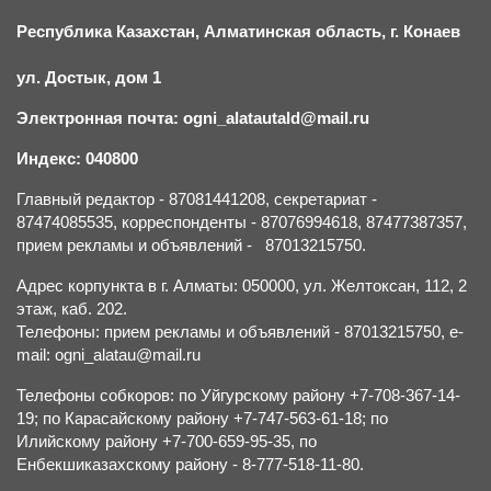
Республика Казахстан, Алматинская область, г.
К
онаев
ул. Достык, дом 1
Электронная почта: ogni_alatautald@mail.ru
Индекс: 040800
Главный редактор - 87081441208, секретариат -
87474085535, корреспонденты - 87076994618, 87477387357,
прием рекламы и объявлений - 87013215750.
Адрес корпункта в г. Алматы: 050000, ул. Желтоксан, 112, 2
этаж, каб. 202.
Телефоны: прием рекламы и объявлений - 87013215750, e-
mail: ogni_alatau@mail.ru
Телефоны собкоров: по Уйгурскому району +7-708-367-14-
19; по Карасайскому району +7-747-563-61-18; по
Илийскому району +7-700-659-95-35, по
Енбекшиказахскому району - 8-777-518-11-80.