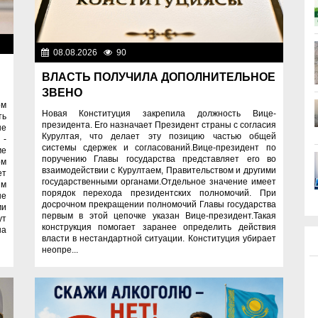
ти
08.08.2026
90
Важные новости
ВЛАСТЬ ПОЛУЧИЛА ДОПОЛНИТЕЛЬНОЕ
ЗВЕНО
ом
Новая Конституция закрепила должность Вице-
ть
президента. Его назначает Президент страны с согласия
ые
Курултая, что делает эту позицию частью общей
 -
системы сдержек и согласований.Вице-президент по
ме
поручению Главы государства представляет его во
ом
взаимодействии с Курултаем, Правительством и другими
ет
государственными органами.Отдельное значение имеет
ям
порядок перехода президентских полномочий. При
не
досрочном прекращении полномочий Главы государства
ми
первым в этой цепочке указан Вице-президент.Такая
ут
конструкция помогает заранее определить действия
на
власти в нестандартной ситуации. Конституция убирает
неопре...