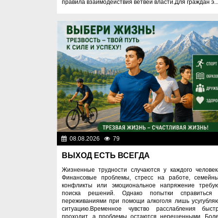
правила взаимодействия ветвей власти.Для граждан э..
08.08.2026
79
Правопоряд
ВЫХОД ЕСТЬ ВСЕГДА
Жизненные трудности случаются у каждого человек
Финансовые проблемы, стресс на работе, семейн
конфликты или эмоциональное напряжение требу
поиска решений. Однако попытки справиться
переживаниями при помощи алкоголя лишь усугубля
ситуацию.Временное чувство расслабления быст
проходит, а проблемы остаются нерешенными. Бол