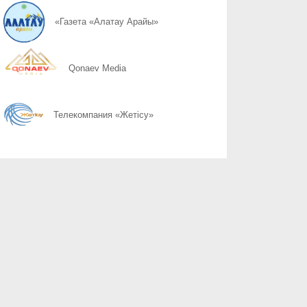
08.08
Простые правила сохранности имущества
«Газета «Алатау Арайы»
08.08
Собственность под охраной закона
Qonaev Media
08.08
Почему 120 баллов не всегда гарантируют грант, а 100 могут 
Телекомпания «Жетісу»