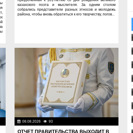
ны
казахского поэта и мыслителя. За одним столом
ия
собрались представители разных этносов и молодежь
т,
района, чтобы вновь обратиться к его творчеству, погов...
ых
ой
ма
мы
08.08.2026
93
Важные новости
ти
ОТЧЕТ ПРАВИТЕЛЬСТВА ВЫХОДИТ В