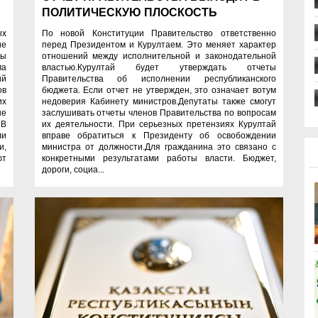
ПОЛИТИЧЕСКУЮ ПЛОСКОСТЬ
По новой Конституции Правительство ответственно
ых
перед Президентом и Курултаем. Это меняет характер
ие
отношений между исполнительной и законодательной
ды
властью.Курултай будет утверждать отчеты
ма
Правительства об исполнении республиканского
ий
бюджета. Если отчет не утвержден, это означает вотум
ов
недоверия Кабинету министров.Депутаты также смогут
их
заслушивать отчеты членов Правительства по вопросам
ые
их деятельности. При серьезных претензиях Курултай
.В
вправе обратиться к Президенту об освобождении
ли
министра от должности.Для гражданина это связано с
и,
конкретными результатами работы власти. Бюджет,
ют
дороги, социа...