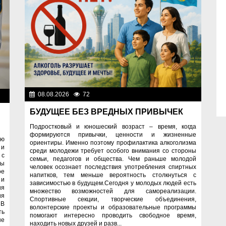
08.08.2026
72
Правопорядок
ти
БУДУЩЕЕ БЕЗ ВРЕДНЫХ ПРИВЫЧЕК
Подростковый и юношеский возраст – время, когда
формируются привычки, ценности и жизненные
ую
ориентиры. Именно поэтому профилактика алкоголизма
 и
среди молодежи требует особого внимания со стороны
 с
семьи, педагогов и общества. Чем раньше молодой
ны
человек осознает последствия употребления спиртных
ое
напитков, тем меньше вероятность столкнуться с
 и
зависимостью в будущем.Сегодня у молодых людей есть
ия
множество возможностей для самореализации.
ия
Спортивные секции, творческие объединения,
 В
волонтерские проекты и образовательные программы
ть
помогают интересно проводить свободное время,
ые
находить новых друзей и разв...