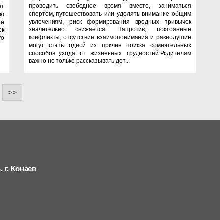
проводить свободное время вместе, заниматься
ет
спортом, путешествовать или уделять внимание общим
ию
увлечениям, риск формирования вредных привычек
 и
значительно снижается. Напротив, постоянные
ек
конфликты, отсутствие взаимопонимания и равнодушие
го
могут стать одной из причин поиска сомнительных
способов ухода от жизненных трудностей.Родителям
важно не только рассказывать дет...
>>
 г.
К
онаев