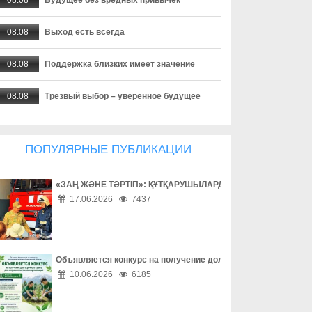
08.08
Выход есть всегда
08.08
Поддержка близких имеет значение
08.08
Трезвый выбор – уверенное будущее
08.08
Взаимное уважение на дороге
ПОПУЛЯРНЫЕ ПУБЛИКАЦИИ
08.08
Дети учатся на примере взрослых
«ЗАҢ ЖӘНЕ ТӘРТІП»: ҚҰТҚАРУШЫЛАРДЫҢ ЕҢБЕГІМЕН ТАН
08.08
Внимание за рулем спасает жизни
17.06.2026
7437
08.08
Безопасность начинается за рулем
08.08
Доверие сильнее опасных соблазнов
Объявляется конкурс на получение долгосрочного гранта д
10.06.2026
6185
08.08
Осторожность – лучшая защита в сети