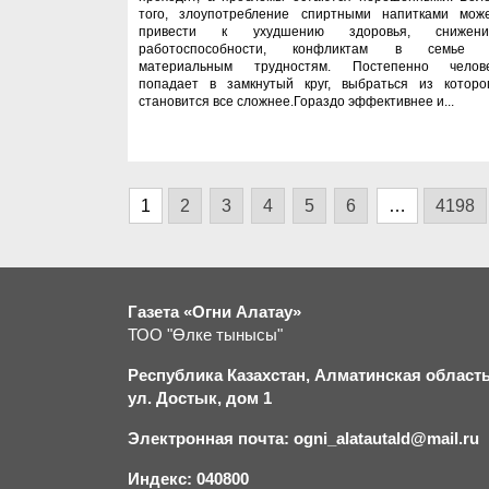
того, злоупотребление спиртными напитками мож
привести к ухудшению здоровья, снижен
работоспособности, конфликтам в семье
материальным трудностям. Постепенно челов
попадает в замкнутый круг, выбраться из которо
становится все сложнее.Гораздо эффективнее и...
1
2
3
4
5
6
…
4198
Газета «Огни Алатау»
ТОО "Өлке тынысы"
Республика Казахстан, Алматинская область,
ул. Достык, дом 1
Электронная почта: ogni_alatautald@mail.ru
Индекс: 040800