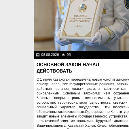
08.08.2026
95
Важные новос
ОСНОВНОЙ ЗАКОН НАЧАЛ
ДЕЙСТВОВАТЬ
С 1 июля Казахстан перешел на новую конституционн
основу. Теперь все государственные решения, законы
действия органов власти должны соотноситься
обновленным Основным законом.В нем сохране
базовые опоры страны: независимость, унитарн
устройство, территориальная целостность, светский
социальный характер государства. Эти положен
обозначены как неизменные.Одновременно Конституц
вводит новые элементы государственного устройства.
политической системе появились Курултай, должнос
Вице-президента, Қазақстан Халық Кеңесі, обновленн