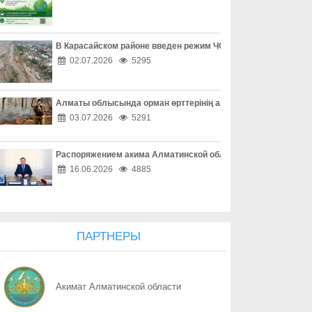
08.08
Одно решение может изменить жизнь
08.08
Профилактика сильнее зависимости
В Карасайском районе введен режим ЧС местного масштаба
02.07.2026
5295
08.08
«Әділет» форумы, Respublica-ның ReTalks алаңы және Baytaq-
Алматы облысында орман өрттерінің алдын алу жұмыстары
08.08
Форум «Әділет», ReTalks Respublica и экологический караван B
03.07.2026
5291
08.08
Один код – и аккаунт потерян
Распоряжением акима Алматинской области Куаныш Бахыту
08.08
Покупки без неприятных сюрпризов
16.06.2026
4885
08.08
Опасная ссылка в один клик
08.08
«Ваш счет в опасности» - не спешите верить
ПАРТНЕРЫ
08.08
Осторожность при онлайн-сделках
Акимат Алматинской области
08.08
Как обезопасить свое жилье