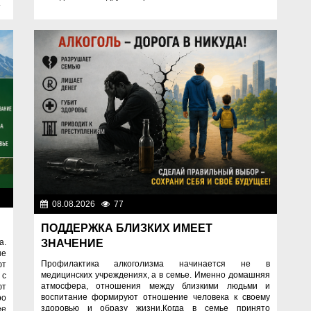
.
ок
08.08.2026
77
Правопорядок
ПОДДЕРЖКА БЛИЗКИХ ИМЕЕТ
ЗНАЧЕНИЕ
а.
ые
Профилактика алкоголизма начинается не в
ют
медицинских учреждениях, а в семье. Именно домашняя
 с
атмосфера, отношения между близкими людьми и
ют
воспитание формируют отношение человека к своему
ро
здоровью и образу жизни.Когда в семье принято
ее