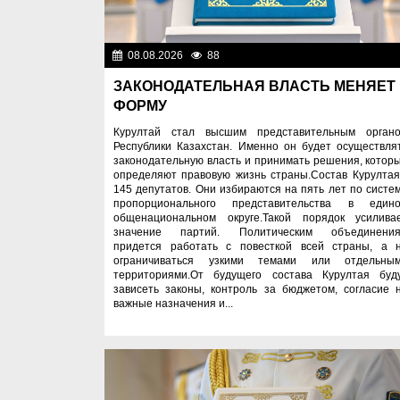
08.08.2026
88
Важные новос
ЗАКОНОДАТЕЛЬНАЯ ВЛАСТЬ МЕНЯЕТ
ФОРМУ
Курултай стал высшим представительным орган
Республики Казахстан. Именно он будет осуществля
законодательную власть и принимать решения, котор
определяют правовую жизнь страны.Состав Курултая
145 депутатов. Они избираются на пять лет по систе
пропорционального представительства в един
общенациональном округе.Такой порядок усилива
значение партий. Политическим объединени
придется работать с повесткой всей страны, а 
ограничиваться узкими темами или отдельны
территориями.От будущего состава Курултая буд
зависеть законы, контроль за бюджетом, согласие 
важные назначения и...