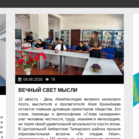
08.08.2026
78
Культура
ВЕЧНЫЙ СВЕТ МЫСЛИ
ти
10 августа - День АбаяНаследие великого казахского
поэта, мыслителя и просветителя Абая Кунанбаева
остается главным духовным ориентиром общества. Его
стихи, переводы и философские «Слова назидания»
ел
учат человека честности, труду, знаниям и милосердию,
 и
не теряя своей удивительной актуальности спустя эпохи.
ги
В Центральной библиотеке Талгарского района прошла
ое
образовательная встреча «По следам Абая»,
 к
приуроченная к 181-летию со дня рождения великого