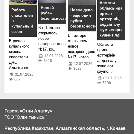
Алматы
Новый
облысында
Работа
Новое депо
рубеж
орман
спасателей
- еще один
безопасности
өрттерінің
в
рубеж
алдын алу
купальный
безопасности
В г. Талгаре
жұмыстары
сезон
открылось
күшейтілді
В Талгаре
новое
В разгар
открылось
пожарное депо
Облыста
купального
новое
№17, ко...
орман
сезона
пожарное депо
өрттерінің
13.07.2026
спасатели
№17, котор...
алдын алу
3418
ДЧС
12.07.2026
және өрт
Алматинск...
3628
қауіпс...
31.07.2026
03.07.2026
667
5198
Газета «Огни Алатау»
ТОО "Өлке тынысы"
Республика Казахстан, Алматинская область, г.
К
онаев