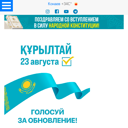
Конаев
+34C°