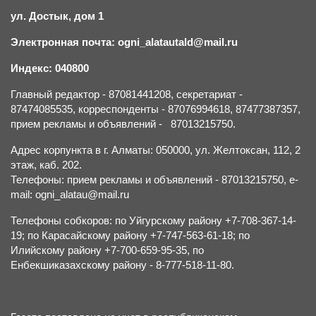
ул. Достык, дом 1
Электронная почта: ogni_alatautald@mail.ru
Индекс: 040800
Главный редактор - 87081441208, секретариат -
87474085535, корреспонденты - 87076994618, 87477387357,
прием рекламы и объявлений - 87013215750.
Адрес корпункта в г. Алматы: 050000, ул. Желтоксан, 112, 2
этаж, каб. 202.
Телефоны: прием рекламы и объявлений - 87013215750, e-
mail: ogni_alatau@mail.ru
Телефоны собкоров: по Уйгурскому району +7-708-367-14-
19; по Карасайскому району +7-747-563-61-18; по
Илийскому району +7-700-659-95-35, по
Енбекшиказахскому району - 8-777-518-11-80.