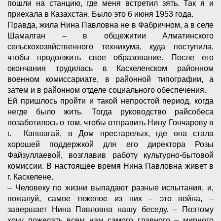
пошли на станцию, где меня встретил зять. Так я и
приехала в Казахстан. Было это 6 июня 1953 года.
Правда, жила Нина Павловна не в Фабричном, а в селе
Шамалган – в общежитии Алматинского
сельскохозяйственного техникума, куда поступила,
чтобы продолжить свое образование. После его
окончания трудилась в Каскеленском районном
военном комиссариате, в районной типографии, а
затем и в районном отделе социального обеспечения.
Ей пришлось пройти и такой непростой период, когда
негде было жить. Тогда руководство райсобеса
позаботилось о том, чтобы отправить Нину Гончарову в
г. Капшагай, в Дом престарелых, где она стала
хорошей поддержкой для его директора Розы
Файзуллаевой, возглавив работу культурно-бытовой
комиссии. В настоящее время Нина Павловна живет в
г. Каскелене.
– Человеку по жизни выпадают разные испытания, и,
пожалуй, самое тяжелое из них – это война, –
завершает Нина Павловна нашу беседу. – Поэтому
хочу пожелать всем нам самого главного – мирного