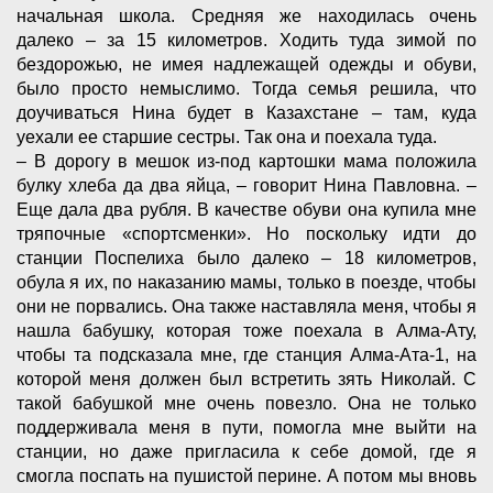
начальная школа. Средняя же находилась очень
далеко – за 15 километров. Ходить туда зимой по
бездорожью, не имея надлежащей одежды и обуви,
было просто немыслимо. Тогда семья решила, что
доучиваться Нина будет в Казахстане – там, куда
уехали ее старшие сестры. Так она и поехала туда.
– В дорогу в мешок из-под картошки мама положила
булку хлеба да два яйца, – говорит Нина Павловна. –
Еще дала два рубля. В качестве обуви она купила мне
тряпочные «спортсменки». Но поскольку идти до
станции Поспелиха было далеко – 18 километров,
обула я их, по наказанию мамы, только в поезде, чтобы
они не порвались. Она также наставляла меня, чтобы я
нашла бабушку, которая тоже поехала в Алма-Ату,
чтобы та подсказала мне, где станция Алма-Ата-1, на
которой меня должен был встретить зять Николай. С
такой бабушкой мне очень повезло. Она не только
поддерживала меня в пути, помогла мне выйти на
станции, но даже пригласила к себе домой, где я
смогла поспать на пушистой перине. А потом мы вновь