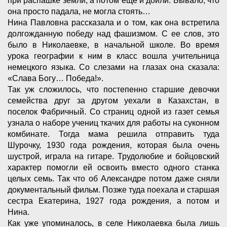
при распашке земли, а потом еще и доили. Бывало, что
она просто падала, не могла стоять…
Нина Павловна рассказала и о том, как она встретила
долгожданную победу над фашизмом. С ее слов, это
было в Николаевке, в начальной школе. Во время
урока географии к ним в класс вошла учительница
немецкого языка. Со слезами на глазах она сказала:
«Слава Богу… Победа!».
Так уж сложилось, что постепенно старшие девочки
семейства друг за другом уехали в Казахстан, в
поселок Фабричный. Со страниц одной из газет семья
узнала о наборе учениц ткачих для работы на суконном
комбинате. Тогда мама решила отправить туда
Шурочку, 1930 года рождения, которая была очень
шустрой, играла на гитаре. Трудолюбие и бойцовский
характер помогли ей освоить вместо одного станка
целых семь. Так что об Александре потом даже сняли
документальный фильм. Позже туда поехала и старшая
сестра Екатерина, 1927 года рождения, а потом и
Нина.
Как уже упоминалось, в селе Николаевка была лишь