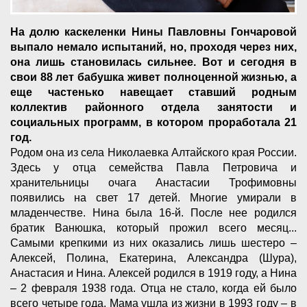
На долю каскеленки Нины Павловны Гончаровой
выпало немало испытаний, но, проходя через них,
она лишь становилась сильнее. Вот и сегодня в
свои 88 лет бабушка живет полноценной жизнью, а
еще частенько навещает ставший родным
коллектив районного отдела занятости и
социальных программ, в котором проработала 21
год.
Родом она из села Николаевка Алтайского края России.
Здесь у отца семейства Павла Петровича и
хранительницы очага Анастасии Трофимовны
появились на свет 17 детей. Многие умирали в
младенчестве. Нина была 16-й. После нее родился
братик Ванюшка, который прожил всего месяц...
Самыми крепкими из них оказались лишь шестеро –
Алексей, Полина, Екатерина, Александра (Шура),
Анастасия и Нина. Алексей родился в 1919 году, а Нина
– 2 февраля 1938 года. Отца не стало, когда ей было
всего четыре года. Мама ушла из жизни в 1993 году – в