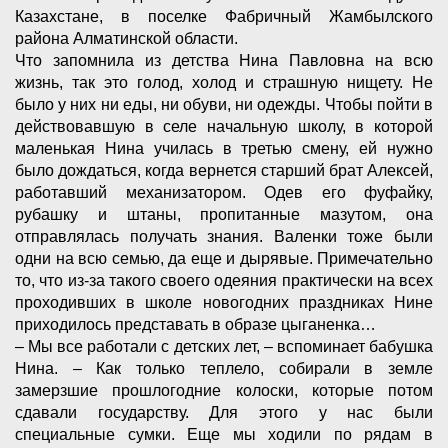
Казахстане, в поселке Фабричный Жамбылского
района Алматинской области.
Что запомнила из детства Нина Павловна на всю
жизнь, так это голод, холод и страшную нищету. Не
было у них ни еды, ни обуви, ни одежды. Чтобы пойти в
действовавшую в селе начальную школу, в которой
маленькая Нина училась в третью смену, ей нужно
было дождаться, когда вернется старший брат Алексей,
работавший механизатором. Одев его фуфайку,
рубашку и штаны, пропитанные мазутом, она
отправлялась получать знания. Валенки тоже были
одни на всю семью, да еще и дырявые. Примечательно
то, что из-за такого своего одеяния практически на всех
проходивших в школе новогодних праздниках Нине
приходилось представать в образе цыганенка…
– Мы все работали с детских лет, – вспоминает бабушка
Нина. – Как только теплело, собирали в земле
замерзшие прошлогодние колоски, которые потом
сдавали государству. Для этого у нас были
специальные сумки. Еще мы ходили по рядам в