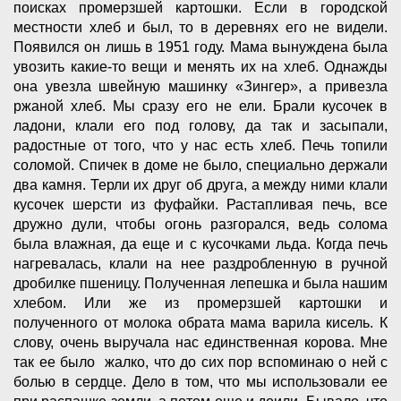
поисках промерзшей картошки. Если в городской
местности хлеб и был, то в деревнях его не видели.
Появился он лишь в 1951 году. Мама вынуждена была
увозить какие-то вещи и менять их на хлеб. Однажды
она увезла швейную машинку «Зингер», а привезла
ржаной хлеб. Мы сразу его не ели. Брали кусочек в
ладони, клали его под голову, да так и засыпали,
радостные от того, что у нас есть хлеб. Печь топили
соломой. Спичек в доме не было, специально держали
два камня. Терли их друг об друга, а между ними клали
кусочек шерсти из фуфайки. Растапливая печь, все
дружно дули, чтобы огонь разгорался, ведь солома
была влажная, да еще и с кусочками льда. Когда печь
нагревалась, клали на нее раздробленную в ручной
дробилке пшеницу. Полученная лепешка и была нашим
хлебом. Или же из промерзшей картошки и
полученного от молока обрата мама варила кисель. К
слову, очень выручала нас единственная корова. Мне
так ее было жалко, что до сих пор вспоминаю о ней с
болью в сердце. Дело в том, что мы использовали ее