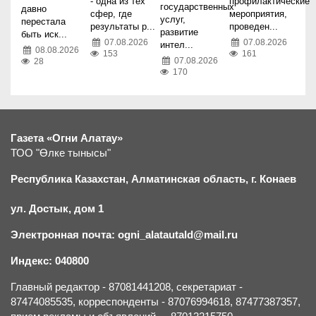
- одна из тех
профилактические
государственных
давно
сфер, где
мероприятия,
услуг,
перестала
результаты р...
проведен...
развитие
быть иск...
07.08.2026
07.08.2026
интел...
08.08.2026
153
161
07.08.2026
28
170
Газета «Огни Алатау»
ТОО "Өлке тынысы"
Республика Казахстан, Алматинская область, г.
К
онаев
ул. Достык, дом 1
Электронная почта: ogni_alatautald@mail.ru
Индекс: 040800
Главный редактор - 87081441208, секретариат -
87474085535, корреспонденты - 87076994618, 87477387357,