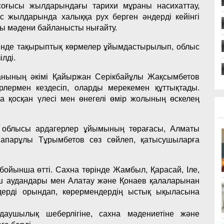
соғысы жылдарындағы тарихи мұраны насихаттау,
ғыс жылдарында халыққа рух берген әндерді кейінгі
ғы мәдени байланысты нығайту.
сінде тақырыптық көрмелер ұйымдастырылып, облыс
лді.
анының әкімі Қайыржан Серікбайұлы Жақсымбетов
герлермен кездесіп, оларды мерекемен құттықтады.
 қосқан үлесі мен өнегелі өмір жолының өскелең
 облысы ардагерлер ұйымының төрағасы, Алматы
апарұлы Тұрымбетов сөз сөйлеп, қатысушыларға
ойынша өтті. Сахна төрінде Жамбыл, Қарасай, Іле,
қаш аудандары мен Алатау және Қонаев қалаларынан
ндерді орындап, көрермендердің ыстық ықыласына
аушылық шеберлігіне, сахна мәдениетіне және