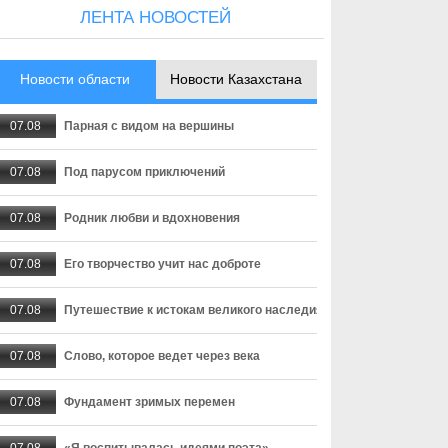
ЛЕНТА НОВОСТЕЙ
Новости области
Новости Казахстана
07.08
Парная с видом на вершины
07.08
Под парусом приключений
07.08
Родник любви и вдохновения
07.08
Его творчество учит нас доброте
07.08
Путешествие к истокам великого наследия
07.08
Слово, которое ведет через века
07.08
Фундамент зримых перемен
07.08
«Я воспитывалась идеями поэта»