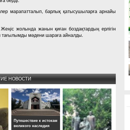
ға берді.
лер марапатталып, барлық қатысушыларға арнайы
еңіс жолында жанын қиған боздақтардың ерлігін
ған тағылымды мәдени шараға айналды.
ГИЕ НОВОСТИ
Путешествие к истокам
великого наследия