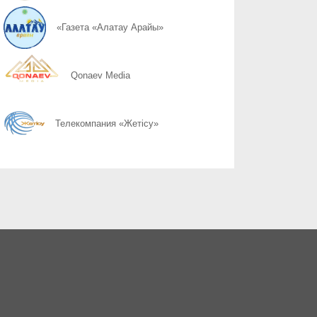
07.08
Слово ведет к знаниям
«Газета «Алатау Арайы»
07.08
Құрылтай сайлауы: өңірлерде саяси күнтәртібі қалай түзіледі?
Qonaev Media
07.08
Курултай-2026: партии вернулись в регионы после дебатов
Телекомпания «Жетісу»