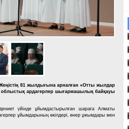
Жеңістің 81 жылдығына арналған «Отты жылдар
ы облыстық ардагерлер шығармашылық байқауы
әдениет үйінде ұйымдастырылған шараға Алматы
агерлер ұйымдарының өкілдері, өнер ұжымдары мен