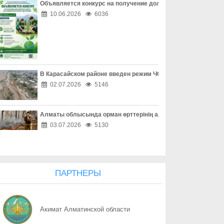
Объявляется конкурс на получение долгосрочного гранта д
07.08
Защита детей требует совместных действий
10.06.2026
6036
07.08
Свыше 1900 ИИ-фильмов из более чем 90 стран поступило на Ast
07.08
У граждан высокие ожидания от выборов в Курултай – опрос о
В Карасайском районе введен режим ЧС местного масштаба
07.08
ОТБАСЫ – ОТАН ҚОРҒАУШЫНЫҢ БЕРІК ТІРЕГІ
02.07.2026
5146
07.08
Еліміздің ертеңі – әрбір азаматтың таңдауында
Алматы облысында орман өрттерінің алдын алу жұмыстары
07.08
Более 100 объектов планируется построить в Алматинской обл
03.07.2026
5130
07.08
Юбилейная выставка клуба открыла свои двери
07.08
Безопасный атом начинается с науки: какую роль играют иссл
ПАРТНЕРЫ
07.08
Вот оно – счастье
Акимат Алматинской области
07.08
КАК ЛЕГКО НАЙТИ СВОЙ УЧАСТОК ДЛЯ ГОЛОСОВАНИЯ? ЗАП