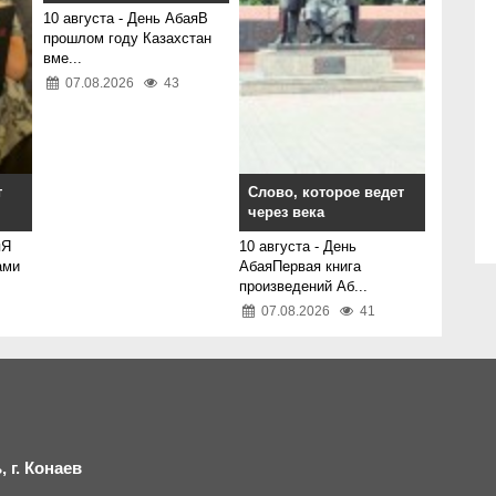
10 августа - День АбаяВ
прошлом году Казахстан
вме...
07.08.2026
43
т
Слово, которое ведет
через века
яЯ
10 августа - День
ами
АбаяПервая книга
произведений Аб...
07.08.2026
41
 г.
К
онаев