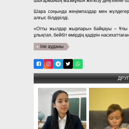
шығарманың мазмұнын жеткізу деңгейіне ба
Шара соңында жеңімпаздар мен жүлдегер
алғыс білдірілді.
«Отты жылдар жырлары» байқауы – Ұлы Ж
ұлықтап, бейбіт өмірдің қадірін насихатта
Іле ауданы
ДРУ