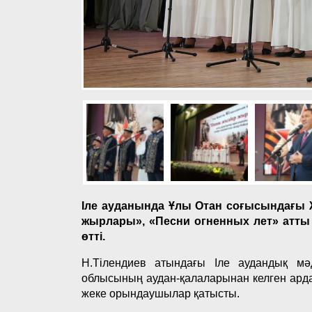
Іле ауданында Ұлы Отан соғысындағы 
жырлары», «Песни огненных лет» атт
өтті.
Н.Тілендиев атындағы Іле аудандық м
облысының аудан-қалаларынан келген ард
жеке орындаушылар қатысты.