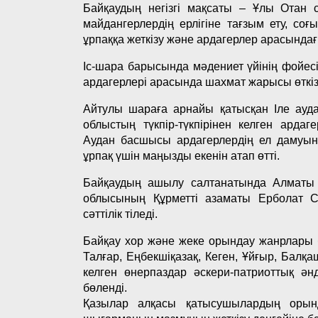
Байқаудың негізгі мақсаты – Ұлы Отан 
майдангерлердің ерлігіне тағзым ету, со
ұрпаққа жеткізу және ардагерлер арасында
Іс-шара барысында мәдениет үйінің фойе
ардагерлері арасында шахмат жарысы өткізі
Айтулы шараға арнайы қатысқан Іле ауд
облыстың түкпір-түкпірінен келген арда
Аудан басшысы ардагерлердің ел дамуына
ұрпақ үшін маңызды екенін атап өтті.
Байқаудың ашылу салтанатында Алматы
облысының Құрметті азаматы Ерболат С
сәттілік тіледі.
Байқау хор және жеке орындау жанрлары б
Талғар, Еңбекшіқазақ, Кеген, Ұйғыр, Бал
келген өнерпаздар әскери-патриоттық ә
бөленді.
Қазылар алқасы қатысушылардың орынд