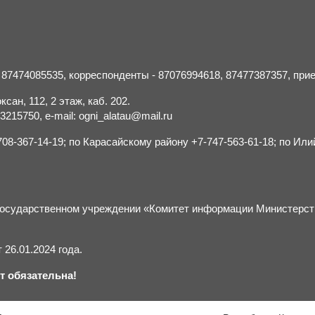
- 87474085535, корреспонденты - 87076994618, 87477387357, пр
сан, 112, 2 этаж, каб. 202.
15750, e-mail: ogni_alatau@mail.ru
8-367-14-19; по Карасайскому району +7-747-563-61-18; по Или
м государственном учреждении «Комитет информации Министерс
26.01.2024 года.
т обязательна!