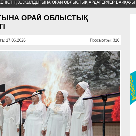
ЕҢІСТІҢ 81 ЖЫЛДЫҒЫНА ОРАЙ ОБЛЫСТЫҚ АРДАГЕРЛЕР БАЙҚАУЫ 
ЫҒЫНА ОРАЙ ОБЛЫСТЫҚ
ТІ
та: 17.06.2026
Просмотры: 316