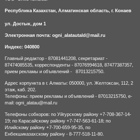
Республика Казахстан, Алматинская область, г.
К
онаев
ул. Достык, дом 1
Электронная почта: ogni_alatautald@mail.ru
Индекс: 040800
Главный редактор - 87081441208, секретариат -
87474085535, корреспонденты - 87076994618, 87477387357,
прием рекламы и объявлений - 87013215750.
Адрес корпункта в г. Алматы: 050000, ул. Желтоксан, 112, 2
этаж, каб. 202.
Телефоны: прием рекламы и объявлений - 87013215750, e-
mail: ogni_alatau@mail.ru
Телефоны собкоров: по Уйгурскому району +7-708-367-14-
19; по Карасайскому району +7-747-563-61-18; по
Илийскому району +7-700-659-95-35, по
Енбекшиказахскому району - 8-777-518-11-80.