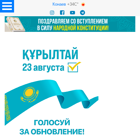
Конаев
+34C°