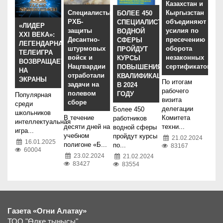
Казахстан и
Специалисты
Кыргызстан
БОЛЕЕ 450
РХБ-
объединяют
СПЕЦИАЛИСТОВ
«ЛИДЕР
защиты
усилия по
ВОДНОЙ
XXI ВЕКА»:
Десантно-
пресечению
СФЕРЫ
ЛЕГЕНДАРНАЯ
штурмовых
оборота
ПРОЙДУТ
ТЕЛЕИГРА
войск и
незаконных
КУРСЫ
ВОЗВРАЩАЕТСЯ
Нацгвардии
сертификатов
ПОВЫШЕНИЯ
НА
отработали
КВАЛИФИКАЦИИ
ЭКРАНЫ
По итогам
задачи на
В 2024
рабочего
полевом
ГОДУ
Популярная
визита
сборе
среди
делегации
Более 450
школьников
В течение
Комитета
работников
интеллектуальная
десяти дней на
техни...
водной сферы
игра...
учебном
пройдут курсы
21.02.2024
16.01.2025
полигоне «Б...
по...
83167
60004
23.02.2024
21.02.2024
83427
83554
Газета «Огни Алатау»
ТОО "Өлке тынысы"