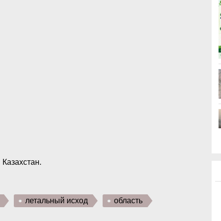
 Казахстан.
летальный исход
область