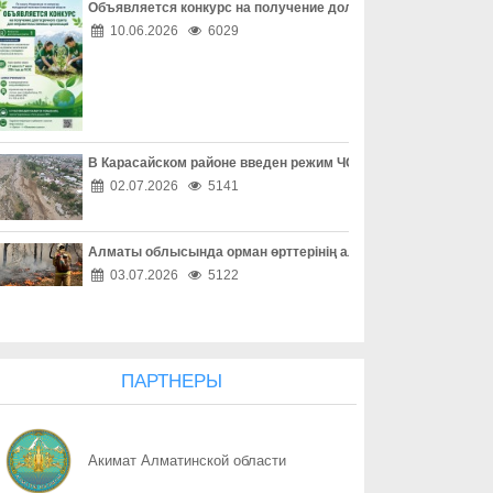
Объявляется конкурс на получение долгосрочного гранта д
07.08
Не молчите о насилии
10.06.2026
6029
07.08
Каждый ребенок заслуживает счастливое детство
07.08
Безопасность начинается с семьи
В Карасайском районе введен режим ЧС местного масштаба
07.08
Счастливое детство начинается дома
02.07.2026
5141
07.08
Помочь вовремя
Алматы облысында орман өрттерінің алдын алу жұмыстары
07.08
Предупредить легче, чем вернуть
03.07.2026
5122
07.08
Проверка перед сделкой обязательна
07.08
Берегите не только вещи, но и документы
ПАРТНЕРЫ
07.08
Соседи могут стать надежной защитой
Акимат Алматинской области
07.08
Когда вежливость не должна быть безграничной