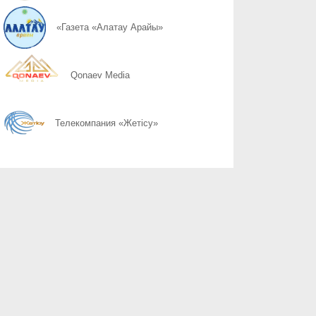
07.08
Руки должны держать руль
«Газета «Алатау Арайы»
07.08
Безопасное место в машине
Qonaev Media
07.08
Шаг через дорогу
Телекомпания «Жетісу»