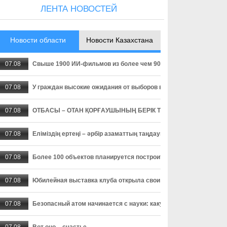
ЛЕНТА НОВОСТЕЙ
Новости области
Новости Казахстана
07.08
Свыше 1900 ИИ-фильмов из более чем 90 стран поступило на Ast
07.08
У граждан высокие ожидания от выборов в Курултай – опрос о
07.08
ОТБАСЫ – ОТАН ҚОРҒАУШЫНЫҢ БЕРІК ТІРЕГІ
07.08
Еліміздің ертеңі – әрбір азаматтың таңдауында
07.08
Более 100 объектов планируется построить в Алматинской обл
07.08
Юбилейная выставка клуба открыла свои двери
07.08
Безопасный атом начинается с науки: какую роль играют иссл
07.08
Вот оно – счастье