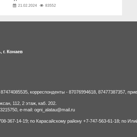
21.02.2024
83552
 г.
К
онаев
- 87474085535, корреспонденты - 87076994618, 87477387357, пр
сан, 112, 2 этаж, каб. 202.
15750, e-mail: ogni_alatau@mail.ru
8-367-14-19; по Карасайскому району +7-747-563-61-18; по Или