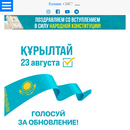
Конаев
+34C°