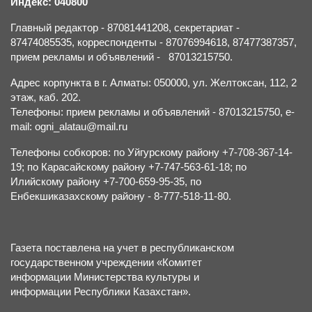
Индекс: 040800
Главный редактор - 87081441208, секретариат -
87474085535, корреспонденты - 87076994618, 87477387357,
прием рекламы и объявлений - 87013215750.
Адрес корпункта в г. Алматы: 050000, ул. Желтоксан, 112, 2
этаж, каб. 202.
Телефоны: прием рекламы и объявлений - 87013215750, e-
mail: ogni_alatau@mail.ru
Телефоны собкоров: по Уйгурскому району +7-708-367-14-
19; по Карасайскому району +7-747-563-61-18; по
Илийскому району +7-700-659-95-35, по
Енбекшиказахскому району - 8-777-518-11-80.
Газета поставлена на учет в республиканском
государственном учреждении «Комитет
информации Министерства культуры и
информации Республики Казахстан».