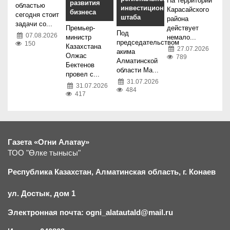
На территории
развития
областью
инвестиционного
Карасайского
бизнеса
сегодня стоит
штаба
района
задачи со...
Премьер-
действует
Под
07.08.2026
министр
немало...
председательством
150
Казахстана
27.07.2026
акима
Олжас
789
Алматинской
Бектенов
области Ма...
провел с...
31.07.2026
31.07.2026
484
417
Газета «Огни Алатау»
ТОО "Өлке тынысы"
Республика Казахстан, Алматинская область, г.
К
онаев
ул. Достык, дом 1
Электронная почта: ogni_alatautald@mail.ru