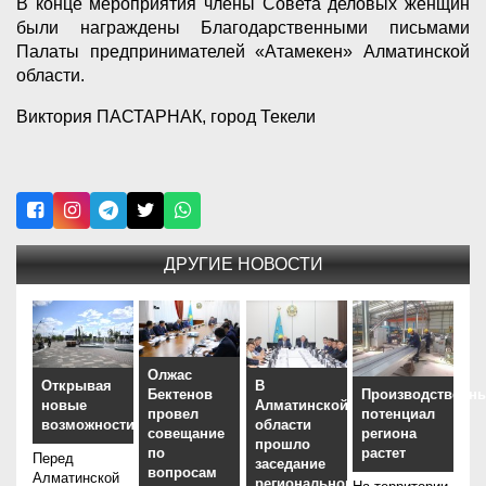
В конце мероприятия члены Совета деловых женщин
были награждены Благодарственными письмами
Палаты предпринимателей «Атамекен» Алматинской
области.
Виктория ПАСТАРНАК, город Текели
ДРУГИЕ НОВОСТИ
Олжас
Открывая
В
Бектенов
Производственн
новые
Алматинской
провел
потенциал
возможности
области
совещание
региона
прошло
по
растет
Перед
заседание
вопросам
Алматинской
регионального