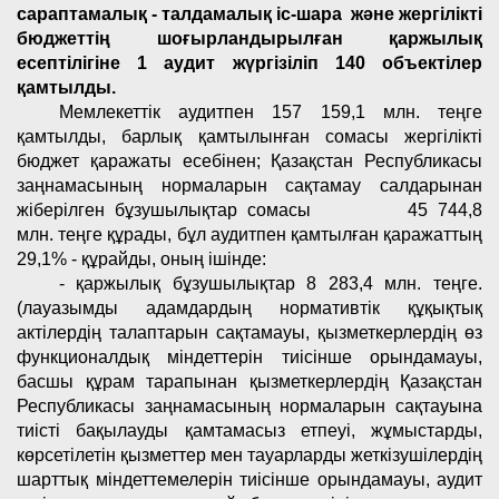
сараптамалық - талдамалық іс-шара
және жергілікті
бюджеттің шоғырландырылған қаржылық
есептілігіне 1 аудит жүргізіліп 1
40
объектілер
қамтылды.
Мемлекеттік аудитпен
157 159,1
м
лн.
теңге
қамтылды,
барлық қамтылынған сомасы жергілікті
бюджет қаражаты есебінен
; Қазақстан Республикасы
заңнамасының нормаларын сақтамау салдарынан
жіберілген бұзушылықтар сомасы
45 744,8
млн.
теңге құрады, бұл аудитпен қамтылған қаражаттың
29,1% - құрайды, оның ішінде:
- қаржылық бұзушылықтар 8 283,4 млн. теңге.
(лауазымды адамдардың нормативтік құқықтық
актілердің талаптарын сақтамауы, қызметкерлердің өз
функционалдық міндеттерін тиісінше орындамауы,
басшы құрам тарапынан қызметкерлердің Қазақстан
Республикасы заңнамасының нормаларын сақтауына
тиісті бақылауды қамтамасыз етпеуі, жұмыстарды,
көрсетілетін қызметтер мен тауарларды жеткізушілердің
шарттық міндеттемелерін тиісінше орындамауы, аудит