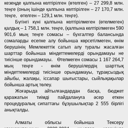
кезеңде қалпына келтірілген (өтелген) – 27 299,8 млн.
теңге (оның ішінде қалпына келтірілген – 27 170,7 млн.
теңге, өтелген – 129,1 млн. теңге).
Бүгінгі күні қалпына келтірілмеген (өтелмеген)
қалдық – 1 758,1 млн. теңге, (қалпына келтірілмеген 590
901,6 мың теңге сомасы – бухгалтер балансында
сомаларды есепке алу бойынша көрсетілмеген, өнім
берушінің Мемлекеттік сатып алу туралы жасалған
шарттар бойынша міндеттемелерді орындамауы не
тиісінше орындамауы. Өтелмеген сомасы 1 167 264,7
мың теңге - өнім берушілердің шарттық
міндеттемелерді тиісінше орындамауы, тұрақсыздық
айыбы, жалақы, іссапар шығыстары, сыйлықақылар
бойынша артық төлеу.
Жоғарыда айтылғандардан басқа, бюджет
қаражатын тиімді пайдалануға әсер еткен
процедуралық сипаттағы бұзушылықтар 2 555 бірлігі
анықталды.
Алматы облысы бойынша Тексеру