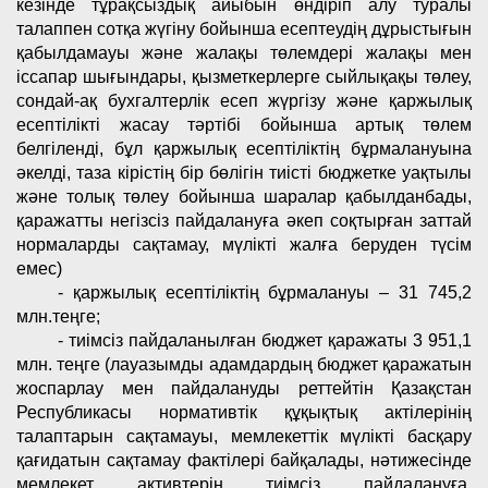
кезінде тұрақсыздық айыбын өндіріп алу туралы
талаппен сотқа жүгіну бойынша есептеудің дұрыстығын
қабылдамауы және жалақы төлемдері жалақы мен
іссапар шығындары, қызметкерлерге сыйлықақы төлеу,
сондай-ақ бухгалтерлік есеп жүргізу және қаржылық
есептілікті жасау тәртібі бойынша артық төлем
белгіленді, бұл қаржылық есептіліктің бұрмалануына
әкелді, таза кірістің бір бөлігін тиісті бюджетке уақтылы
және толық төлеу бойынша шаралар қабылданбады,
қаражатты негізсіз пайдалануға әкеп соқтырған заттай
нормаларды сақтамау, мүлікті жалға беруден түсім
емес)
- қаржылық есептіліктің бұрмалануы – 31 745,2
млн.теңге;
- тиімсіз пайдаланылған бюджет қаражаты 3 951,1
млн. теңге (лауазымды адамдардың бюджет қаражатын
жоспарлау мен пайдалануды реттейтін Қазақстан
Республикасы нормативтік құқықтық актілерінің
талаптарын сақтамауы, мемлекеттік мүлікті басқару
қағидатын сақтамау фактілері байқалады, нәтижесінде
мемлекет активтерін тиімсіз пайдалануға,