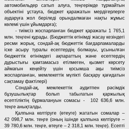
автомобильдер сатып алуға, теңгерімде тұрмайтын
объектіні ұстауға, бюджет қаражатын мердігерлерге
аударуға жол беріледі орындалмаған нақты жұмыс
көлемі үшін ұйымдарға);
- тиімсіз жоспарланған бюджет қаражаты 1 765,1
млн. теңгені құрады. (Бюджеттік өтінімді жасау кезіндегі
ресми жорық, сондай-ақ бюджеттік бағдарламаларды
іске асыру туралы есептердің болмауы, ұсынылған
бюджеттік өтінімдегі ақпараттың және есептердің
дұрыстығы қамтамасыз етілмеген, қызмет көрсету
аймағын кеңейту үшін қосымша ақы тиімсіз
жоспарланған, мемлекеттік мүлікті басқару қағидатын
сақтамау фактілері)
Сондай-ақ, мемлекеттік аудитпен рәсімдік
бұзушылықтар болып табылатын қаржылық
есептіліктің бұрмалануын сомасы - 102 636,6 млн.
теңге анықталды.
Қалпына келтіруге (өтеуге) жататын сомалар –
42 098,7 млн. теңге (оның ішінде қалпына келтіруге –
39 780,6 млн. теңге, өтеуге – 2 318,1 млн. теңге). Есепті