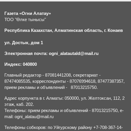
Газета «Огни Алатау»
ТОО "Өлке тынысы"
Республика Казахстан, Алматинская область, г.
К
онаев
ул. Достык, дом 1
Электронная почта: ogni_alatautald@mail.ru
Индекс: 040800
Главный редактор - 87081441208, секретариат -
87474085535, корреспонденты - 87076994618, 87477387357,
прием рекламы и объявлений - 87013215750.
Адрес корпункта в г. Алматы: 050000, ул. Желтоксан, 112, 2
этаж, каб. 202.
Телефоны: прием рекламы и объявлений - 87013215750, e-
mail: ogni_alatau@mail.ru
Телефоны собкоров: по Уйгурскому району +7-708-367-14-