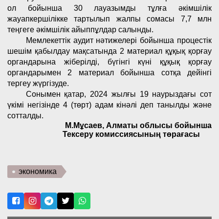
ол бойынша 30 лауазымды тұлға әкімшілік
жауапкершілікке тартылып жалпы сомасы 7,7 млн
теңгеге әкімшілік айыппұлдар салынды.
Мемлекеттік аудит нәтижелері бойынша процестік
шешім қабылдау мақсатында 2 материал құқық қорғау
органдарына жіберілді, бүгінгі күні құқық қорғау
органдарымен 2 материал бойынша сотқа дейінгі
тергеу жүргізуде.
Сонымен қатар, 2024 жылғы 19 наурыздағы сот
үкімі негізінде 4 (төрт) адам кінәлі деп танылды және
сотталды.
М.Мұсаев,
Алматы облысы бойынша
Тексеру комиссиясының төра
ғ
асы
экономика