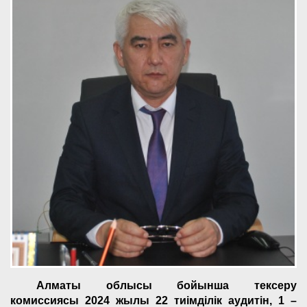
Алматы облысы бойынша тексеру
комиссиясы 202
4
жылы
22
тиімділік аудитін
, 1 –