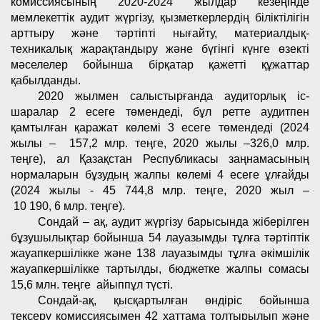
комиссиясының 2020-2024 жылдар кезеңінде
мемлекеттік аудит жүргізу, қызметкерлердің біліктілігін
арттыру және тәртіпті нығайту, материалдық-
техникалық жарақтандыру және бүгінгі күнге өзекті
мәселелер бойынша бірқатар қажетті құжаттар
қабылданды.
2020 жылмен салыстырғанда аудиторлық іс-
шаралар 2 есеге төмендеді, бұл ретте аудитпен
қамтылған қаражат көлемі 3 есеге төмендеді (2024
жылы – 157,2 млр. теңге, 2020 жылы –326,0 млр.
теңге), ал Қазақстан Республикасы заңнамасының
нормаларын бұзудың жалпы көлемі 4 есеге ұлғайды
(2024 жылы - 45 744,8 млр. теңге, 2020 жыл –
10 190, 6 млр. теңге).
Сондай – ақ, аудит жүргізу барысында жіберілген
бұзушылықтар бойынша 54 лауазымды тұлға тәртіптік
жауапкершілікке және 138 лауазымды тұлға әкімшілік
жауапкершілікке тартылды, бюджетке жалпы сомасы
15,6 млн. теңге айыппұл түсті.
Сондай-ақ, қысқартылған өндіріс бойынша
тексеру комиссиясымен 42 хаттама толтырылып және