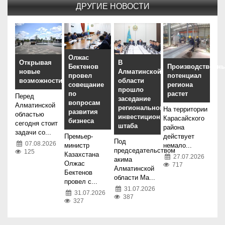
ДРУГИЕ НОВОСТИ
Олжас
Открывая
В
Бектенов
Производственн
новые
Алматинской
провел
потенциал
возможности
области
совещание
региона
прошло
по
растет
Перед
заседание
вопросам
Алматинской
регионального
На территории
развития
областью
инвестиционного
Карасайского
бизнеса
сегодня стоит
штаба
района
задачи со...
Премьер-
действует
Под
07.08.2026
министр
немало...
председательством
125
Казахстана
27.07.2026
акима
Олжас
717
Алматинской
Бектенов
области Ма...
провел с...
31.07.2026
31.07.2026
387
327