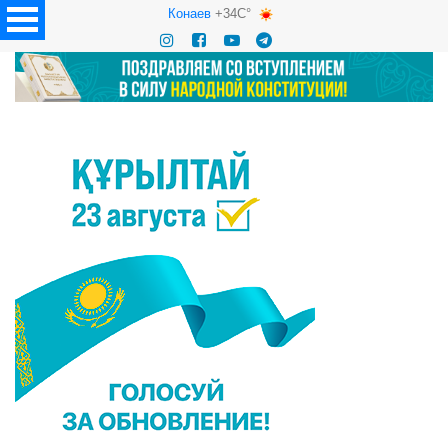
Конаев
+34C°