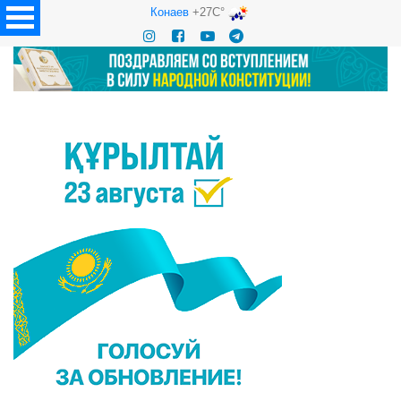
Конаев
+27C°