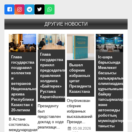
ДРУГИЕ НОВОСТИ
Глава
Глава
Іс-шара
государства
государства
барысында
принял
Вышел
поздравил
Мемлекет
председателя
сборник
коллектив
басшысы
правления
избранных
и
халықаралық
холдинга
цитат
ветеранов
олимпиаданың
«Байтерек»
Президента
Национального
құрылымымен,
Рустама
Казахстана
архива
байқау
Карагойшина
Республики
тапсырмаларыме
Опубликован
Казахстан с
және
Президенту
сборник
20-летием
автономды
был
избранных
роботтың
представлен
высказываний
В Астане
мүмкіндіктерімен
доклад о ходе
Президе...
состоялась
танысты
реализаци...
05.08.2026
международная