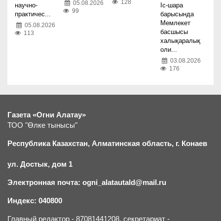
128
05.08.2026
научно-
Іс-шара
99
практичес...
барысында
Мемлекет
05.08.2026
басшысы
113
халықаралық
оли...
03.08.2026
176
Газета «Огни Алатау»
ТОО "Өлке тынысы"
Республика Казахстан, Алматинская область, г.
К
онаев
ул. Достык, дом 1
Электронная почта: ogni_alatautald@mail.ru
Индекс: 040800
Главный редактор - 87081441208, секретариат -