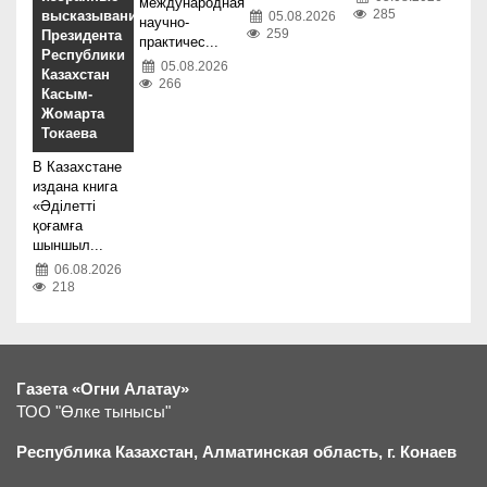
международная
285
высказывания
05.08.2026
научно-
259
Президента
практичес...
Республики
05.08.2026
Казахстан
266
Касым-
Жомарта
Токаева
В Казахстане
издана книга
«Әділетті
қоғамға
шыншыл...
06.08.2026
218
Газета «Огни Алатау»
ТОО "Өлке тынысы"
Республика Казахстан, Алматинская область, г.
К
онаев