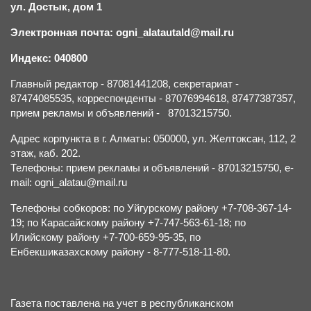
ул. Достык, дом 1
Электронная почта: ogni_alatautald@mail.ru
Индекс: 040800
Главный редактор - 87081441208, секретариат -
87474085535, корреспонденты - 87076994618, 87477387357,
прием рекламы и объявлений - 87013215750.
Адрес корпункта в г. Алматы: 050000, ул. Желтоксан, 112, 2
этаж, каб. 202.
Телефоны: прием рекламы и объявлений - 87013215750, e-
mail: ogni_alatau@mail.ru
Телефоны собкоров: по Уйгурскому району +7-708-367-14-
19; по Карасайскому району +7-747-563-61-18; по
Илийскому району +7-700-659-95-35, по
Енбекшиказахскому району - 8-777-518-11-80.
Газета поставлена на учет в республиканском