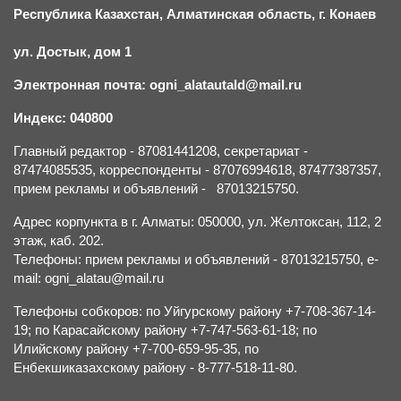
Республика Казахстан, Алматинская область, г.
К
онаев
ул. Достык, дом 1
Электронная почта: ogni_alatautald@mail.ru
Индекс: 040800
Главный редактор - 87081441208, секретариат -
87474085535, корреспонденты - 87076994618, 87477387357,
прием рекламы и объявлений - 87013215750.
Адрес корпункта в г. Алматы: 050000, ул. Желтоксан, 112, 2
этаж, каб. 202.
Телефоны: прием рекламы и объявлений - 87013215750, e-
mail: ogni_alatau@mail.ru
Телефоны собкоров: по Уйгурскому району +7-708-367-14-
19; по Карасайскому району +7-747-563-61-18; по
Илийскому району +7-700-659-95-35, по
Енбекшиказахскому району - 8-777-518-11-80.