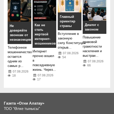
Главный
ориентир
Диалог с
Как не
Не
страны
законом
стать
доверяйте
Вступление в
жертвой
звонкам от
Повышение
законную
интернет-
незнакомцев
правовой
силу Конституции
мошенников
грамотности
Телефонное
открыв...
населения и
Интернет
мошенничество
07.08.2026
выстраи...
прочно вошел
остается
54
в
одним из
07.08.2026
повседневную
66
самых р...
жизнь. Через...
07.08.2026
07.08.2026
18
17
Газета «Огни Алатау»
ТОО "Өлке тынысы"