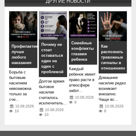
ДРУГИЕ НОВОСТИ
Семейные
Почему не
Как
Профилактика
конфликты
стоит
распознать
лучше
глазами
оставаться
тревожные
любого
ребенка
один на
сигналы в
наказания
один с
отношениях
Каждый
проблемой
Борьба с
ребенок имеет
Домашнее
бытовым
право расти в
Долгое время
насилие редко
насилием
атмосфере
бытовое
возникает
невозможна
забот...
насилие
внезапно.
только за
10.08.2026
считалось
Чаще вс...
сче...
9
исключитель...
10.08.2026
10.08.2026
10.08.2026
8
10
10