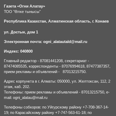
Газета «Огни Алатау»
ТОО "Өлке тынысы"
Республика Казахстан, Алматинская область, г.
К
онаев
ул. Достык, дом 1
Электронная почта: ogni_alatautald@mail.ru
Индекс: 040800
Главный редактор - 87081441208, секретариат -
87474085535, корреспонденты - 87076994618, 87477387357,
прием рекламы и объявлений - 87013215750.
Адрес корпункта в г. Алматы: 050000, ул. Желтоксан, 112, 2
этаж, каб. 202.
Телефоны: прием рекламы и объявлений - 87013215750, e-
mail: ogni_alatau@mail.ru
Телефоны собкоров: по Уйгурскому району +7-708-367-14-
19; по Карасайскому району +7-747-563-61-18; по